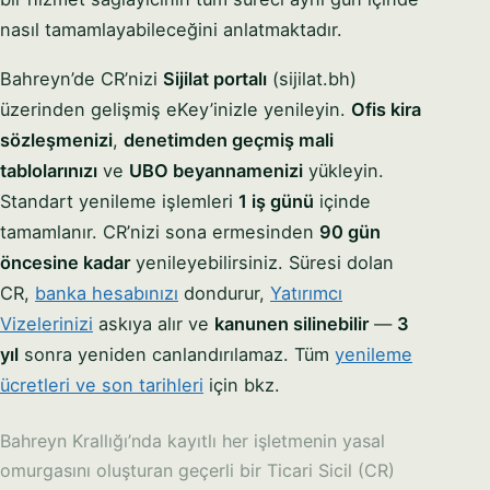
nasıl tamamlayabileceğini anlatmaktadır.
Bahreyn’de CR’nizi
Sijilat portalı
(sijilat.bh)
üzerinden gelişmiş eKey’inizle yenileyin.
Ofis kira
sözleşmenizi
,
denetimden geçmiş mali
tablolarınızı
ve
UBO beyannamenizi
yükleyin.
Standart yenileme işlemleri
1 iş günü
içinde
tamamlanır. CR’nizi sona ermesinden
90 gün
öncesine kadar
yenileyebilirsiniz. Süresi dolan
CR,
banka hesabınızı
dondurur,
Yatırımcı
Vizelerinizi
askıya alır ve
kanunen silinebilir
—
3
yıl
sonra yeniden canlandırılamaz. Tüm
yenileme
ücretleri ve son tarihleri
için bkz.
Bahreyn Krallığı’nda kayıtlı her işletmenin yasal
omurgasını oluşturan geçerli bir Ticari Sicil (CR)