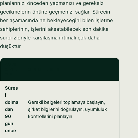
planlarınızı önceden yapmanızı ve gereksiz
gecikmelerin önüne geçmenizi sağlar. Sürecin
her aşamasında ne bekleyeceğini bilen işletme
sahiplerinin, işlerini aksatabilecek son dakika
sürprizleriyle karşılaşma ihtimali çok daha
düşüktür.
ZAMAN
ÇIZEL
GEREKLI İŞLEM
GESI
Süres
i
dolma
Gerekli belgeleri toplamaya başlayın,
dan
şirket bilgilerini doğrulayın, uyumluluk
90
kontrollerini planlayın
gün
önce