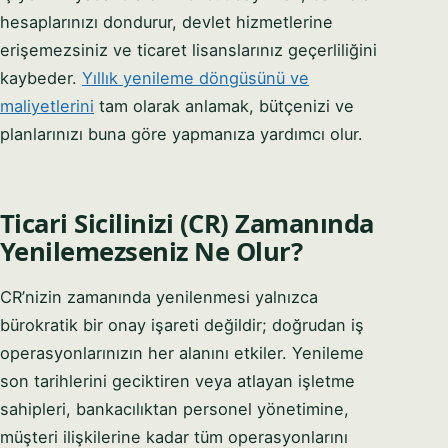
PHONE / WHATSAPP
hesaplarınızı dondurur, devlet hizmetlerine
erişemezsiniz ve ticaret lisanslarınız geçerliliğini
kaybeder.
Yıllık yenileme döngüsünü ve
I CAN HELP YOU WITH…
maliyetlerini
tam olarak anlamak, bütçenizi ve
planlarınızı buna göre yapmanıza yardımcı olur.
Start chatting →
Ticari Sicilinizi (CR) Zamanında
Skip for now
Yenilemezseniz Ne Olur?
No obligation · Replies within 1 business hour · Your data stays
private.
CR’nizin zamanında yenilenmesi yalnızca
bürokratik bir onay işareti değildir; doğrudan iş
operasyonlarınızın her alanını etkiler. Yenileme
son tarihlerini geciktiren veya atlayan işletme
sahipleri, bankacılıktan personel yönetimine,
müşteri ilişkilerine kadar tüm operasyonlarını