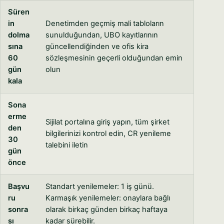
Süren
in
Denetimden geçmiş mali tabloların
dolma
sunulduğundan, UBO kayıtlarının
sına
güncellendiğinden ve ofis kira
60
sözleşmesinin geçerli olduğundan emin
gün
olun
kala
Sona
erme
Sijilat portalına giriş yapın, tüm şirket
den
bilgilerinizi kontrol edin, CR yenileme
30
talebini iletin
gün
önce
Başvu
Standart yenilemeler: 1 iş günü.
ru
Karmaşık yenilemeler: onaylara bağlı
sonra
olarak birkaç günden birkaç haftaya
sı
kadar sürebilir.