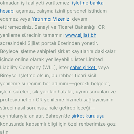
olmadan iş faaliyeti yürütemez,
işletme banka
hesabı
açamaz, çalışma izinli personel istihdam
edemez veya
Yatırımcı Vizenizi
devam
ettiremezsiniz. Sanayi ve Ticaret Bakanlığı, CR
yenileme sürecinin tamamını
www.sijilat.bh
adresindeki Sijilat portalı üzerinden yönetir.
Böylece işletme sahipleri şirket kayıtlarını dakikalar
içinde online olarak yenileyebilir. İster Limited
Liability Company (WLL), ister
şahıs şirketi
veya
Bireysel İşletme olsun, bu rehber ticari sicil
yenileme sürecinin her adımını —gerekli belgeler,
işlem süreleri, sık yapılan hatalar, uyum sorunları ve
profesyonel bir CR yenileme hizmeti sağlayıcısının
süreci nasıl sorunsuz hale getirebileceği—
ayrıntılarıyla anlatır. Bahreyn’de
şirket kuruluşu
konusunda kapsamlı bilgi için özel rehberimize göz
atın.