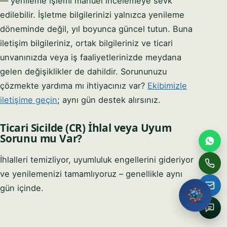
— yenileme işlemi manuel incelemeye sevk
Full name
edilebilir. İşletme bilgilerinizi yalnızca yenileme
döneminde değil, yıl boyunca güncel tutun. Buna
iletişim bilgileriniz, ortak bilgileriniz ve ticari
Email
unvanınızda veya iş faaliyetlerinizde meydana
gelen değişiklikler de dahildir. Sorununuzu
Phone / WhatsApp
çözmekte yardıma mı ihtiyacınız var?
Ekibimizle
iletişime geçin
; aynı gün destek alırsınız.
How can we help?
Ticari Sicilde (CR) İhlal veya Uyum
Sorunu mu Var?
İhlalleri temizliyor, uyumluluk engellerini gideriyor
Request My Free
Consultation
ve yenilemenizi tamamlıyoruz – genellikle aynı
gün içinde.
No obligation · We reply within one business hour · Your
details stay private.