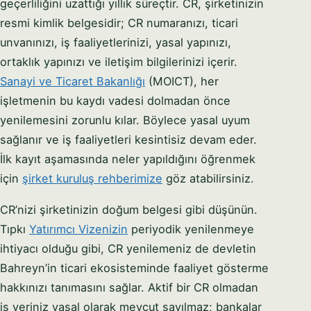
geçerliliğini uzattığı yıllık süreçtir. CR, şirketinizin
resmi kimlik belgesidir; CR numaranızı, ticari
unvanınızı, iş faaliyetlerinizi, yasal yapınızı,
ortaklık yapınızı ve iletişim bilgilerinizi içerir.
Sanayi ve Ticaret Bakanlığı
(MOICT), her
işletmenin bu kaydı vadesi dolmadan önce
yenilemesini zorunlu kılar. Böylece yasal uyum
Syeda Khatoon Zahra
×
العربية
sağlanır ve iş faaliyetleri kesintisiz devam eder.
AI Assistant
İlk kayıt aşamasında neler yapıldığını öğrenmek
için
şirket kuruluş rehberimize
göz atabilirsiniz.
Great to have you here! I'm Syeda Khatoon
Zahra from Setup in Bahrain. We help investors
CR’nizi şirketinizin doğum belgesi gibi düşünün.
from around the world register companies
YOUR NAME
Tıpkı
Yatırımcı Vizenizin
periyodik yenilenmeye
quickly and smoothly. 👉 Tell me — what type
ihtiyacı olduğu gibi, CR yenilemeniz de devletin
of business activity are you planning?
Bahreyn’in ticari ekosisteminde faaliyet gösterme
EMAIL ADDRESS
07:08 AM
hakkınızı tanımasını sağlar. Aktif bir CR olmadan
iş yeriniz yasal olarak mevcut sayılmaz; bankalar