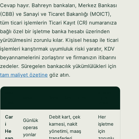
Cevap hayır. Bahreyn bankaları, Merkez Bankası
(CBB) ve Sanayi ve Ticaret Bakanlığı (MOICT),
tüm ticari işlemlerin Ticari Kayıt (CR) numaranıza
bağlı özel bir işletme banka hesabı üzerinden
yürütülmesini zorunlu kılar. Kişisel hesap ile ticari
işlemleri karıştırmak uyumluluk riski yaratır, KDV
beyannamelerini zorlaştırır ve firmanızın itibarını
zedeler. Süregelen bankacılık yükümlülükleri için
tam maliyet özetine
göz atın.
HESA
KIMLER
P
AMACI
ÖNEMLI ÖZELLIKLER
İÇIN
TÜRÜ
UYGUN
Car
Debit kart, çek
Her
Günlük
i
karnesi, nakit
işletme
operas
He
yönetimi, maaş
için
yonlar
sap
transferleri
zorunlu