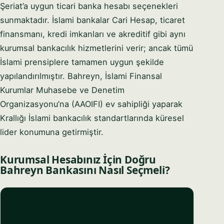
Şeriat’a uygun ticari banka hesabı seçenekleri
sunmaktadır. İslami bankalar Cari Hesap, ticaret
finansmanı, kredi imkanları ve akreditif gibi aynı
kurumsal bankacılık hizmetlerini verir; ancak tümü
İslami prensiplere tamamen uygun şekilde
yapılandırılmıştır. Bahreyn, İslami Finansal
Kurumlar Muhasebe ve Denetim
Organizasyonu’na (AAOIFI) ev sahipliği yaparak
Krallığı İslami bankacılık standartlarında küresel
lider konumuna getirmiştir.
Kurumsal Hesabınız İçin Doğru
Bahreyn Bankasını Nasıl Seçmeli?
ULUSLARARA
BANKA
YEREL
İSLAMI
SI
TÜRÜ
BANKALAR
BANKALAR
BANKALAR