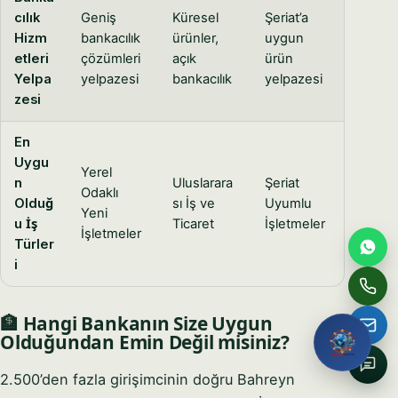
Full name
cılık
Geniş
Küresel
Şeriat’a
Hizm
bankacılık
ürünler,
uygun
etleri
çözümleri
açık
ürün
Email
Yelpa
yelpazesi
bankacılık
yelpazesi
zesi
Phone / WhatsApp
En
Uygu
Yerel
n
Uluslarara
Şeriat
Odaklı
How can we help?
Olduğ
sı İş ve
Uyumlu
Yeni
u İş
Ticaret
İşletmeler
İşletmeler
Türler
i
Request My Free
Consultation
🏦 Hangi Bankanın Size Uygun
Olduğundan Emin Değil misiniz?
No obligation · We reply within one business hour · Your
details stay private.
2.500’den fazla girişimcinin doğru Bahreyn