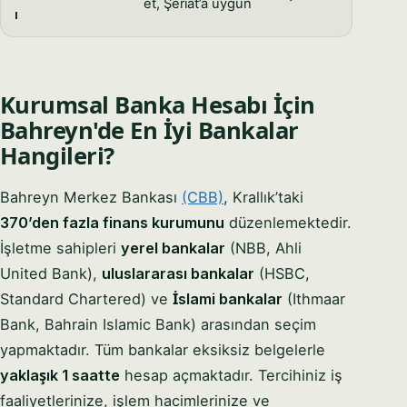
et, Şeriat’a uygun
ı
Kurumsal Banka Hesabı İçin
Bahreyn'de En İyi Bankalar
Hangileri?
Bahreyn Merkez Bankası
(CBB)
, Krallık’taki
370’den fazla finans kurumunu
düzenlemektedir.
İşletme sahipleri
yerel bankalar
(NBB, Ahli
United Bank),
uluslararası bankalar
(HSBC,
Standard Chartered) ve
İslami bankalar
(Ithmaar
Bank, Bahrain Islamic Bank) arasından seçim
yapmaktadır. Tüm bankalar eksiksiz belgelerle
yaklaşık 1 saatte
hesap açmaktadır. Tercihiniz iş
faaliyetlerinize, işlem hacimlerinize ve