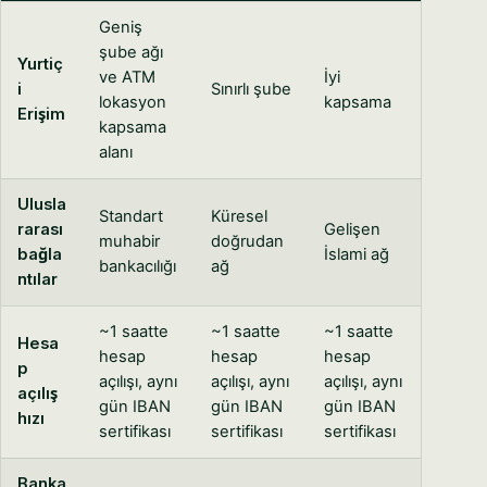
Geniş
şube ağı
Yurtiç
ve ATM
İyi
i
Sınırlı şube
lokasyon
kapsama
Erişim
kapsama
alanı
Ulusla
Standart
Küresel
rarası
Gelişen
muhabir
doğrudan
bağla
İslami ağ
bankacılığı
ağ
ntılar
~1 saatte
~1 saatte
~1 saatte
Hesa
hesap
hesap
hesap
p
açılışı, aynı
açılışı, aynı
açılışı, aynı
açılış
gün IBAN
gün IBAN
gün IBAN
hızı
sertifikası
sertifikası
sertifikası
Banka