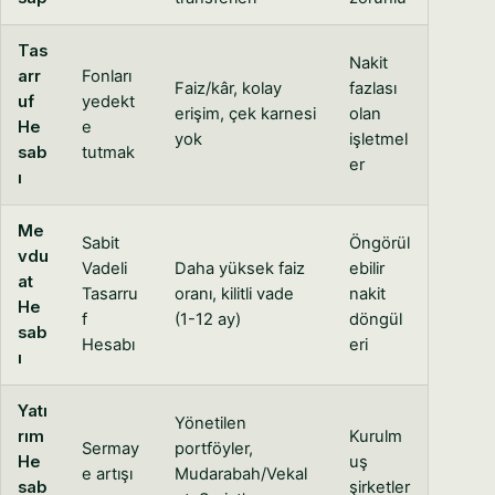
Tas
Nakit
arr
Fonları
Faiz/kâr, kolay
fazlası
uf
yedekt
erişim, çek karnesi
olan
He
e
yok
işletmel
sab
tutmak
er
ı
Me
Sabit
Öngörül
vdu
Vadeli
Daha yüksek faiz
ebilir
at
Tasarru
oranı, kilitli vade
nakit
He
f
(1-12 ay)
döngül
sab
Hesabı
eri
ı
Yatı
Yönetilen
rım
Kurulm
Sermay
portföyler,
He
uş
e artışı
Mudarabah/Vekal
sab
şirketler