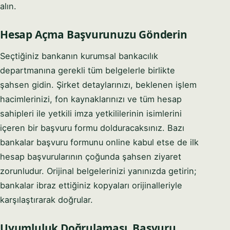
alın.
Hesap Açma Başvurunuzu Gönderin
Seçtiğiniz bankanın kurumsal bankacılık
departmanına gerekli tüm belgelerle birlikte
şahsen gidin. Şirket detaylarınızı, beklenen işlem
Syeda Khatoon Zahra
×
العربية
hacimlerinizi, fon kaynaklarınızı ve tüm hesap
AI Assistant
sahipleri ile yetkili imza yetkililerinin isimlerini
içeren bir başvuru formu dolduracaksınız. Bazı
Great to have you here! I'm Syeda Khatoon
bankalar başvuru formunu online kabul etse de ilk
Zahra from Setup in Bahrain. We help investors
hesap başvurularının çoğunda şahsen ziyaret
from around the world register companies
YOUR NAME
zorunludur. Orijinal belgelerinizi yanınızda getirin;
quickly and smoothly. 👉 Tell me — what type
of business activity are you planning?
bankalar ibraz ettiğiniz kopyaları orijinalleriyle
karşılaştırarak doğrular.
EMAIL ADDRESS
09:00 AM
Uyumluluk Doğrulaması, Başvuru