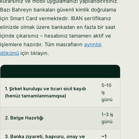
kurarsınız ve mobil uygulamanızı yapılandırırsınız.
Bazı Bahreyn bankaları güvenli kimlik doğrulama
için Smart Card vermektedir. IBAN sertifikanız
elinizde olmak üzere bankadan en fazla bir saat
içinde çıkarsınız – hesabınız tamamen aktif ve
işlemlere hazırdır. Tüm masrafların
ayrıntılı
dökümü
için tıklayın.
ADIM
SÜRE
5–10
1. Şirket kuruluşu ve ticari sicil kaydı
iş
(henüz tamamlanmamışsa)
günü
1–3 iş
2. Belge Hazırlığı
günü
3. Banka ziyareti, başvuru, onay ve
~1