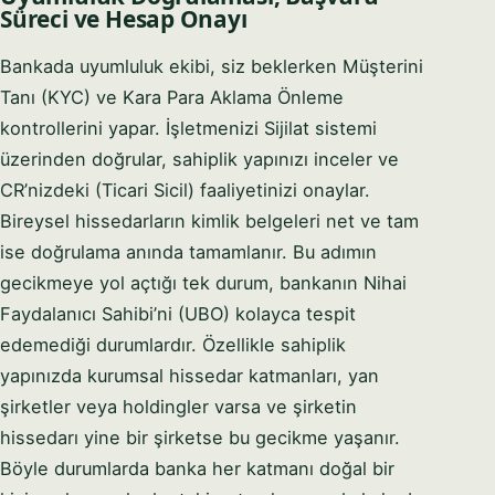
Süreci ve Hesap Onayı
PHONE / WHATSAPP
Bankada uyumluluk ekibi, siz beklerken Müşterini
I CAN HELP YOU WITH…
Tanı (KYC) ve Kara Para Aklama Önleme
kontrollerini yapar. İşletmenizi Sijilat sistemi
üzerinden doğrular, sahiplik yapınızı inceler ve
CR’nizdeki (Ticari Sicil) faaliyetinizi onaylar.
Bireysel hissedarların kimlik belgeleri net ve tam
Start chatting →
ise doğrulama anında tamamlanır. Bu adımın
Skip for now
gecikmeye yol açtığı tek durum, bankanın Nihai
No obligation · Replies within 1 business hour · Your data stays
Faydalanıcı Sahibi’ni (UBO) kolayca tespit
private.
edemediği durumlardır. Özellikle sahiplik
yapınızda kurumsal hissedar katmanları, yan
şirketler veya holdingler varsa ve şirketin
hissedarı yine bir şirketse bu gecikme yaşanır.
Böyle durumlarda banka her katmanı doğal bir