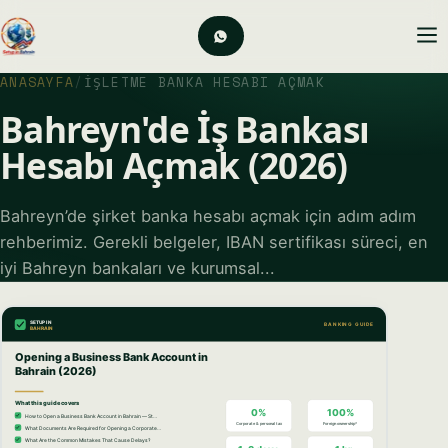
ANASAYFA
/
İŞLETME BANKA HESABI AÇMAK
Bahreyn'de İş Bankası
Hesabı Açmak (2026)
Bahreyn’de şirket banka hesabı açmak için adım adım
rehberimiz. Gerekli belgeler, IBAN sertifikası süreci, en
iyi Bahreyn bankaları ve kurumsal...