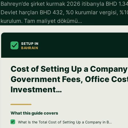
Bahreyn’de şirket kurmak 2026 itibarıyla BHD 1.3
Devlet harçları BHD 432, %0 kurumlar vergisi, %1
kurulum. Tam maliyet dökümü...