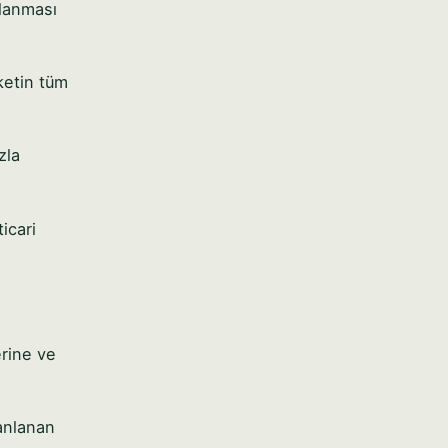
mlanması
ketin tüm
zla
icari
erine ve
lanlanan