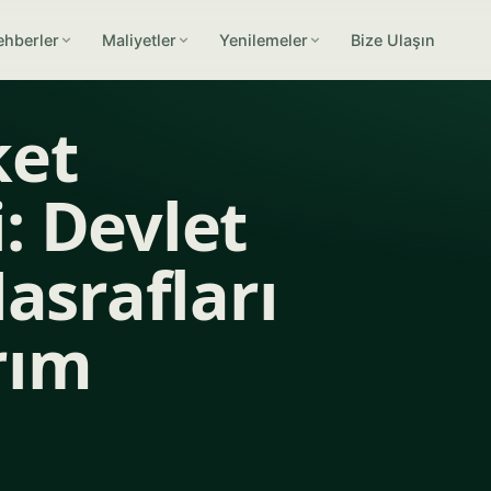
ehberler
Maliyetler
Yenilemeler
Bize Ulaşın
ket
: Devlet
Masrafları
rım