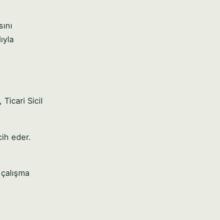
sını
ıyla
Ticari Sicil
cih eder.
 çalışma