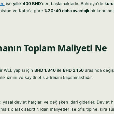
eri
ise
yıllık 400 BHD
'den başlamaktadır. Bahreyn'de
kuru
bistan ve Katar'a göre
%30-40 daha avantajlı
bir konumda
manın Toplam Maliyeti Ne
ir WLL yapısı için
BHD 1.340
ile
BHD 2.150
arasında değiş
k iznini ve kayıtlı ofis adresini kapsamaktadır.
r: yasal devlet harçları ve değişken idari giderler. Devlet h
z olarak sabittir. İdari maliyetler ise ofis tipine, kira s