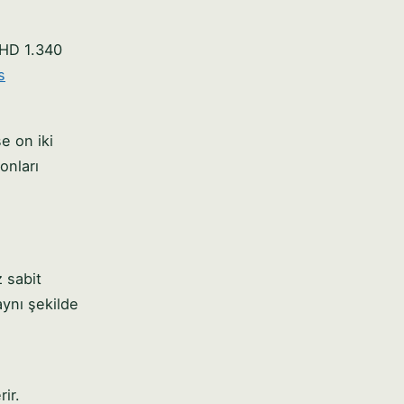
BHD 1.340
s
se on iki
onları
 sabit
aynı şekilde
ir.