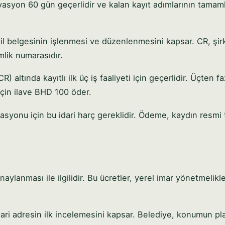
ervasyon 60 gün geçerlidir ve kalan kayıt adımlarının tama
cil belgesinin işlenmesi ve düzenlenmesini kapsar. CR, şir
mlik numarasıdır.
) altında kayıtlı ilk üç iş faaliyeti için geçerlidir. Üçten fa
 için ilave BHD 100 öder.
asyonu için bu idari harç gereklidir. Ödeme, kaydın resmi t
onaylanması ile ilgilidir. Bu ücretler, yerel imar yönetmelikl
cari adresin ilk incelemesini kapsar. Belediye, konumun p