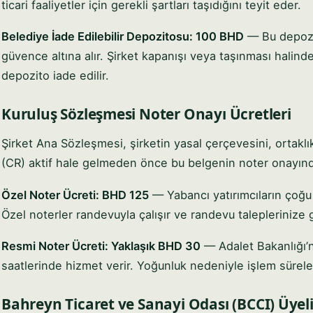
ticari faaliyetler için gerekli şartları taşıdığını teyit eder.
Belediye İade Edilebilir Depozitosu: 100 BHD
— Bu depozit
güvence altına alır. Şirket kapanışı veya taşınması halind
depozito iade edilir.
Kuruluş Sözleşmesi Noter Onayı Ücretleri
Şirket Ana Sözleşmesi, şirketin yasal çerçevesini, ortaklık 
(CR) aktif hale gelmeden önce bu belgenin noter onayınd
Özel Noter Ücreti: BHD 125
— Yabancı yatırımcıların çoğu d
Özel noterler randevuyla çalışır ve randevu taleplerinize 
Resmi Noter Ücreti: Yaklaşık BHD 30
— Adalet Bakanlığı’n
saatlerinde hizmet verir. Yoğunluk nedeniyle işlem süreler
Bahreyn Ticaret ve Sanayi Odası (BCCI) Üyeli