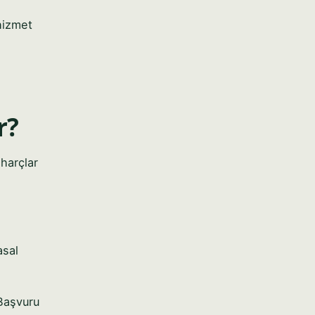
 hizmet
r?
harçlar
asal
 Başvuru