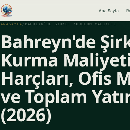
Ana Sayfa
R
ANASAYFA
/
BAHREYN’DE ŞIRKET KURULUM MALIYETI
Bahreyn'de Şir
Kurma Maliyeti
Harçları, Ofis 
ve Toplam Yatı
(2026)