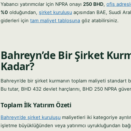
Yabancı yatırımcılar için NPRA onayı
250 BHD
,
ofis adresl
%0
olduğundan,
şirket kuruluşu
açısından BAE, Suudi Ara
giderleri için
tam maliyet tablosuna
göz atabilirsiniz.
Bahreyn’de Bir Şirket Kur
Kadar?
Bahreyn’de bir şirket kurmanın toplam maliyeti standart b
Bu tutar, BHD 432 devlet harçlarını, BHD 250 NPRA güvenli
Toplam İlk Yatırım Özeti
Bahreyn’de şirket kuruluşu
maliyetleri iki kategoriye ayrılı
işletme büyüklüğünden veya yatırımcı uyrukluğundan bağımsı