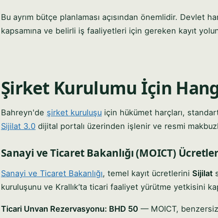
Bu ayrım bütçe planlaması açısından önemlidir. Devlet harç
kapsamına ve belirli iş faaliyetleri için gereken kayıt yol
Şirket Kurulumu İçin Hang
Bahreyn'de
şirket kuruluşu
için hükümet harçları, standart 
Sijilat 3.0
dijital portalı üzerinden işlenir ve resmi makbuzl
Sanayi ve Ticaret Bakanlığı (MOICT) Ücretler
Sanayi ve Ticaret Bakanlığı
, temel kayıt ücretlerini
Sijilat
s
kuruluşunu ve Krallık’ta ticari faaliyet yürütme yetkisini k
Ticari Unvan Rezervasyonu: BHD 50
— MOICT, benzersiz b