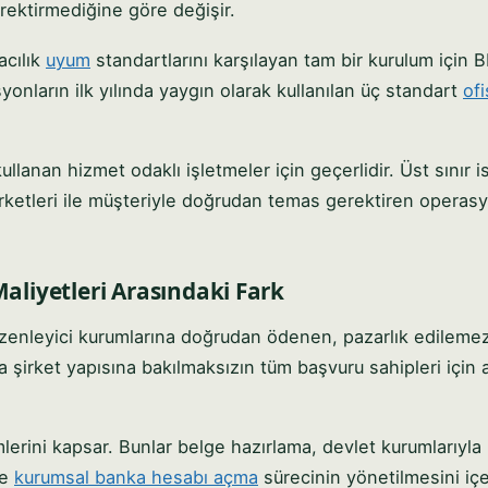
ektirmediğine göre değişir.
acılık
uyum
standartlarını karşılayan tam bir kurulum için 
yonların ilk yılında yaygın olarak kullanılan üç standart
ofi
ullanan hizmet odaklı işletmeler için geçerlidir. Üst sınır i
irketleri ile müşteriyle doğrudan temas gerektiren operasy
liyetleri Arasındaki Fark
enleyici kurumlarına doğrudan ödenen, pazarlık edilemez
a şirket yapısına bakılmaksızın tüm başvuru sahipleri için 
mlerini kapsar. Bunlar belge hazırlama, devlet kurumlarıyla
ve
kurumsal banka hesabı açma
sürecinin yönetilmesini içer