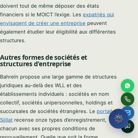
Full name
doivent tout de même déposer des états
financiers si le MOICT l’exige. Les
expatriés qui
envisagent de créer une entreprise
peuvent
Email
également étudier leur éligibilité aux différentes
structures.
Phone / WhatsApp
Autres formes de sociétés et
structures d’entreprise
How can we help?
Bahreïn propose une large gamme de structures
juridiques au-delà des WLL et des
établissements individuels : sociétés en nom
Request My Free
collectif, sociétés unipersonnelles, holdings et
Consultation
succursales de sociétés étrangères. Le
portail
Sijilat
recense onze types d’enregistrement,
No obligation · We reply within one business hour · Your
chacun avec ses propres conditions de
details stay private.
renouvellement. Quelle que soit la forme