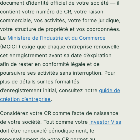
document d’identité officiel de votre société — il
PHONE / WHATSAPP
contient votre numéro de CR, votre raison
commerciale, vos activités, votre forme juridique,
I CAN HELP YOU WITH…
votre structure de propriété et vos coordonnées.
Le
Ministère de l’Industrie et du Commerce
(MOICT) exige que chaque entreprise renouvelle
cet enregistrement avant sa date d’expiration
Start chatting →
afin de rester en conformité légale et de
poursuivre ses activités sans interruption. Pour
Skip for now
plus de détails sur les formalités
No obligation · Replies within 1 business hour · Your data stays
private.
d’enregistrement initial, consultez notre
guide de
création d’entreprise
.
Considérez votre CR comme l’acte de naissance
de votre société. Tout comme votre
Investor Visa
doit être renouvelé périodiquement, le
renouvellement de votre CR permet au