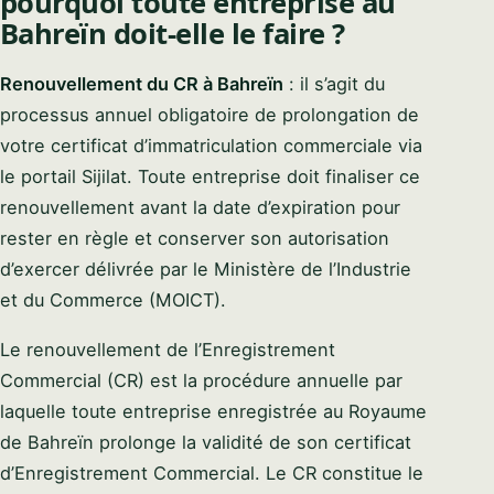
pourquoi toute entreprise au
Bahreïn doit-elle le faire ?
Renouvellement du CR à Bahreïn
: il s’agit du
processus annuel obligatoire de prolongation de
votre certificat d’immatriculation commerciale via
le portail Sijilat. Toute entreprise doit finaliser ce
Syeda Khatoon Zahra
×
renouvellement avant la date d’expiration pour
العربية
AI Assistant
rester en règle et conserver son autorisation
d’exercer délivrée par le Ministère de l’Industrie
et du Commerce (MOICT).
Hi there! Welcome to Setup in Bahrain. I'm
Syeda Khatoon Zahra. I absolutely love helping
Le renouvellement de l’Enregistrement
entrepreneurs bring their visions to life here. Tell
YOUR NAME
me a little about your business idea!
Commercial (CR) est la procédure annuelle par
laquelle toute entreprise enregistrée au Royaume
05:28 AM
EMAIL ADDRESS
de Bahreïn prolonge la validité de son certificat
d’Enregistrement Commercial. Le CR constitue le