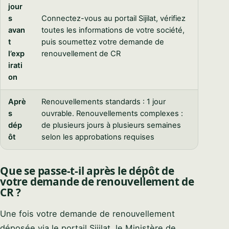
jour
s
Connectez-vous au portail Sijilat, vérifiez
avan
toutes les informations de votre société,
t
puis soumettez votre demande de
l’exp
renouvellement de CR
irati
on
Aprè
Renouvellements standards : 1 jour
s
ouvrable. Renouvellements complexes :
dép
de plusieurs jours à plusieurs semaines
ôt
selon les approbations requises
Que se passe-t-il après le dépôt de
votre demande de renouvellement de
CR ?
Une fois votre demande de renouvellement
déposée via le portail Sijilat, le Ministère de