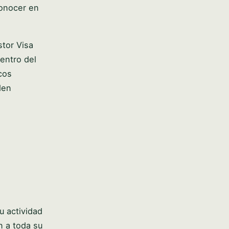
conocer en
stor Visa
entro del
cos
den
u actividad
n a toda su