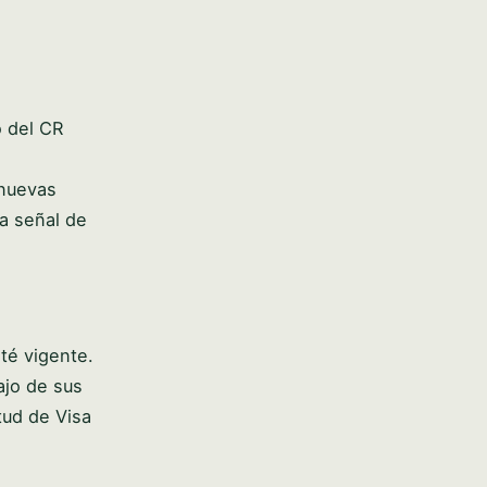
o del CR
nuevas
a señal de
té vigente.
ajo de sus
tud de Visa