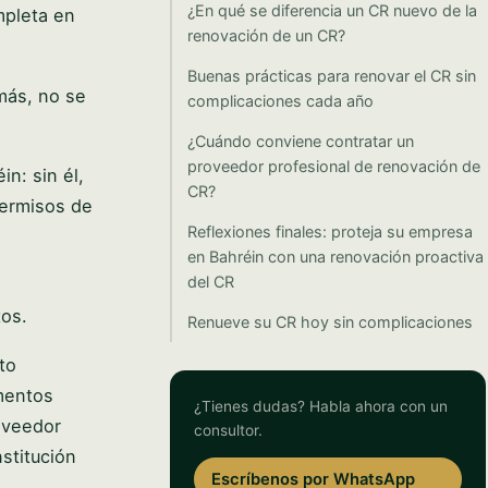
¿En qué se diferencia un CR nuevo de la
mpleta en
renovación de un CR?
Buenas prácticas para renovar el CR sin
más, no se
complicaciones cada año
¿Cuándo conviene contratar un
proveedor profesional de renovación de
n: sin él,
CR?
permisos de
Reflexiones finales: proteja su empresa
en Bahréin con una renovación proactiva
del CR
tos.
Renueve su CR hoy sin complicaciones
to
umentos
¿Tienes dudas? Habla ahora con un
oveedor
consultor.
stitución
Escríbenos por WhatsApp