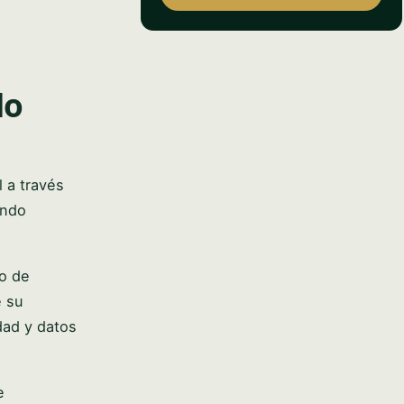
do
 a través
ando
no de
e su
dad y datos
e