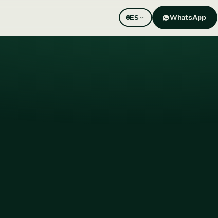
WhatsApp
🌐
ES