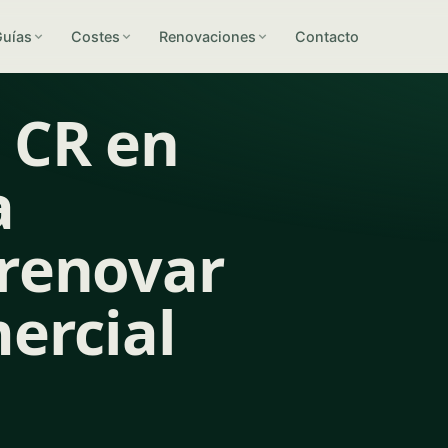
Guías
Costes
Renovaciones
Contacto
 CR en
a
 renovar
ercial