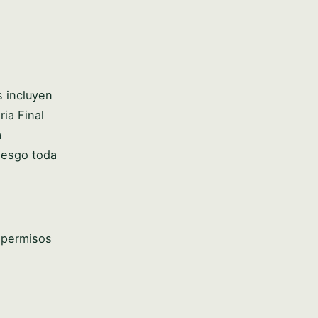
s
s incluyen
ia Final
a
iesgo toda
, permisos