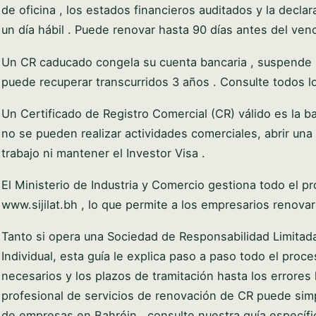
de oficina , los estados financieros auditados y la decl
un día hábil . Puede renovar hasta 90 días antes del ven
Un CR caducado congela su cuenta bancaria , suspende la
puede recuperar transcurridos 3 años . Consulte todos l
Un Certificado de Registro Comercial (CR) válido es la b
no se pueden realizar actividades comerciales, abrir un
trabajo ni mantener el Investor Visa .
El Ministerio de Industria y Comercio gestiona todo el pr
www.sijilat.bh , lo que permite a los empresarios renova
Tanto si opera una Sociedad de Responsabilidad Limita
Individual, esta guía le explica paso a paso todo el pro
necesarios y los plazos de tramitación hasta los errore
profesional de servicios de renovación de CR puede simpl
de empresas en Bahréin , consulte nuestra guía específi