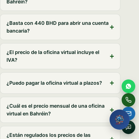
Bahréin?
Full name
¿Basta con 440 BHD para abrir una cuenta
Email
bancaria?
Phone / WhatsApp
¿El precio de la oficina virtual incluye el
IVA?
How can we help?
¿Puedo pagar la oficina virtual a plazos?
Request My Free
Consultation
¿Cuál es el precio mensual de una oficina
virtual en Bahréin?
No obligation · We reply within one business hour · Your
details stay private.
¿Están regulados los precios de las