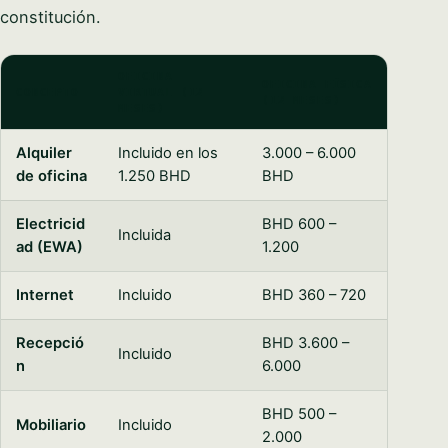
constitución.
OFICINA
OFICINA FÍSICA
CONCEPTO
VIRTUAL (12
(12 MESES)
MESES)
Alquiler
Incluido en los
3.000 – 6.000
de oficina
1.250 BHD
BHD
Electricid
BHD 600 –
Incluida
ad (EWA)
1.200
Internet
Incluido
BHD 360 – 720
Recepció
BHD 3.600 –
Incluido
n
6.000
BHD 500 –
Mobiliario
Incluido
2.000