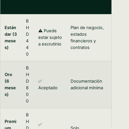
BANCO
ADICIONALES?
I
O
B
Están
H
Plan de negocio,
⚠️ Puede
dar (3
D
estados
estar sujeto
mese
4
financieros y
a escrutinio
s)
4
contratos
0
B
Oro
H
(6
D
✅
Documentación
mese
8
Aceptado
adicional mínima
s)
0
0
B
Premi
H
✅
um
D
Solo