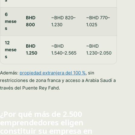
s
6
BHD
~BHD 820–
~BHD 770–
mese
800
1.230
1.025
s
12
BHD
~BHD
~BHD
mese
1.250
1.540–2.565
1.230–2.050
s
Además:
propiedad extranjera del 100 %
, sin
restricciones de zona franca y acceso a Arabia Saudí a
través del Puente Rey Fahd.
¿Por qué más de 2.500
emprendedores eligen
constituir su empresa en