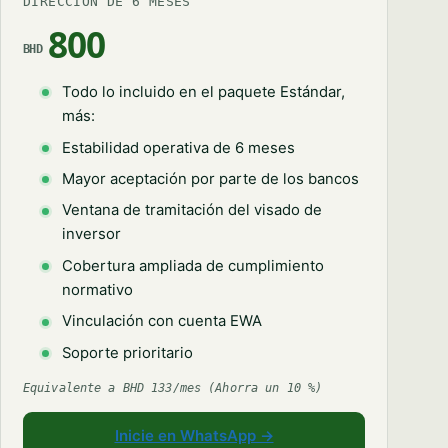
DIRECCIÓN DE 6 MESES
800
BHD
Todo lo incluido en el paquete Estándar,
más:
Estabilidad operativa de 6 meses
Syeda Khatoon Zahra
Mayor aceptación por parte de los bancos
×
العربية
AI Assistant
Ventana de tramitación del visado de
inversor
Cobertura ampliada de cumplimiento
Great to have you here! I'm Syeda Khatoon
normativo
Zahra from Setup in Bahrain. We help investors
from around the world register companies
Vinculación con cuenta EWA
YOUR NAME
quickly and smoothly. 👉 Tell me — what type
Soporte prioritario
of business activity are you planning?
Equivalente a BHD 133/mes (Ahorra un 10 %)
EMAIL ADDRESS
07:18 AM
Inicie en WhatsApp →