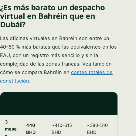
¿Es más barato un despacho
virtual en Bahréin que en
Dubái?
Las oficinas virtuales en Bahréin son entre un
40-60 % más baratas que las equivalentes en los
EAU, con un registro más sencillo y sin la
complejidad de las zonas francas. Vea también
cómo se compara Bahréin en
costes totales de
constitución
.
🇧🇭
DURAC
🇦🇪 ABU
BAHRÉI
🇦🇪 DUBÁI
IÓN
DABI
N
3
440
~410–615
~380–510
mese
BHD
BHD
BHD