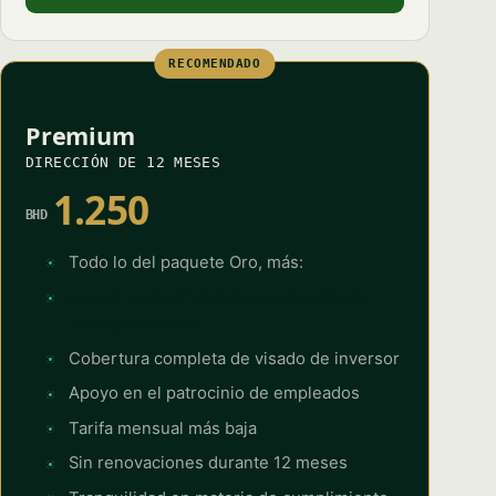
PHONE / WHATSAPP
RECOMENDADO
I CAN HELP YOU WITH…
Premium
DIRECCIÓN DE 12 MESES
1.250
BHD
Start chatting →
Todo lo del paquete Oro, más:
Skip for now
No obligation · Replies within 1 business hour · Your data stays
Mayor probabilidad de aprobación de
private.
cuenta bancaria
Cobertura completa de visado de inversor
Apoyo en el patrocinio de empleados
Tarifa mensual más baja
Sin renovaciones durante 12 meses