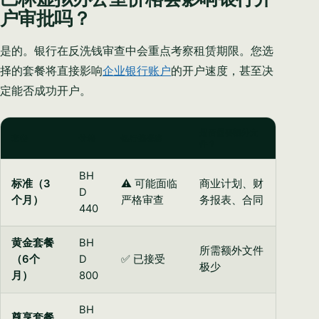
户审批吗？
是的。银行在反洗钱审查中会重点考察租赁期限。您选
择的套餐将直接影响
企业银行账户
的开户速度，甚至决
定能否成功开户。
是否需要额外文
套餐
价格
银行接受度
件？
BH
标准（3
⚠️ 可能面临
商业计划、财
D
个月）
严格审查
务报表、合同
440
黄金套餐
BH
所需额外文件
（6个
D
✅ 已接受
极少
月）
800
BH
尊享套餐