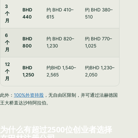
3
BHD
约 BHD 410–
约 BHD 380–
个
440
615
510
月
6
BHD
约 BHD 820–
约 BHD 770–
个
800
1,230
1,025
月
12
BHD
约BHD 1,540–
约BHD 1,230–
个
1,250
2,565
2,050
月
此外：
100%外资持股
，无自由区限制，并可通过法赫德国
王大桥直达沙特阿拉伯。
为什么有超过2500位创业者选择