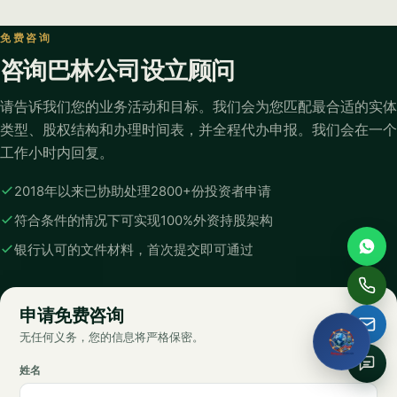
Full name
免费咨询
咨询巴林公司设立顾问
Email
请告诉我们您的业务活动和目标。我们会为您匹配最合适的实体
类型、股权结构和办理时间表，并全程代办申报。我们会在一个
Phone / WhatsApp
工作小时内回复。
2018年以来已协助处理2800+份投资者申请
How can we help?
符合条件的情况下可实现100%外资持股架构
银行认可的文件材料，首次提交即可通过
Request My Free
Consultation
申请免费咨询
无任何义务，您的信息将严格保密。
No obligation · We reply within one business hour · Your
details stay private.
姓名