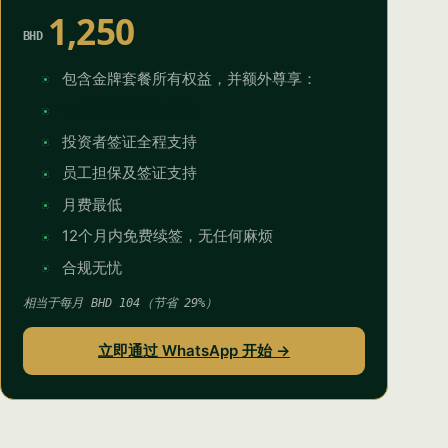
1,250
BHD
包含金牌套餐所有权益，并额外尊享：
银行开户通过率最高
投资者签证全程支持
员工担保及签证支持
Syeda Khatoon Zahra
×
العربية
AI Assistant
月费最低
12个月内免费续签，无任何麻烦
合规无忧
Great to have you here! I'm Syeda Khatoon
Zahra from Setup in Bahrain. We help investors
相当于每月 BHD 104（节省 29%）
from around the world register companies
YOUR NAME
quickly and smoothly. 👉 Tell me — what type
立即通过 WhatsApp 开始 →
of business activity are you planning?
EMAIL ADDRESS
07:18 PM