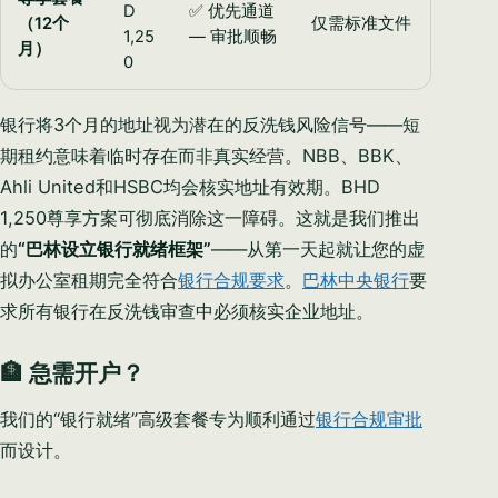
D
✅ 优先通道
（12个
仅需标准文件
1,25
— 审批顺畅
月）
0
银行将3个月的地址视为潜在的反洗钱风险信号——短
期租约意味着临时存在而非真实经营。NBB、BBK、
Ahli United和HSBC均会核实地址有效期。BHD
1,250尊享方案可彻底消除这一障碍。这就是我们推出
的
“巴林设立银行就绪框架”
——从第一天起就让您的虚
拟办公室租期完全符合
银行合规要求
。
巴林中央银行
要
求所有银行在反洗钱审查中必须核实企业地址。
🏦 急需开户？
我们的“银行就绪”高级套餐专为顺利通过
银行合规审批
而设计。