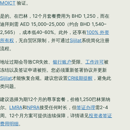
MOICT
验证。
是的。在巴林，12个月套餐费用为 BHD 1,250，而在
迪拜则需 AED 15,000–25,000（约合 BHD 1,540–
2,565），成本低40-60%。此外，还享有
100% 外资
所有权
，无自贸区限制，并可通过
Sijilat
系统简化注册
流程。
地址过期会导致CR失效、
银行账户
受限、
工作许可
被
冻结以及签证申请被拒。您必须重新签署协议并更新
Sijilat
才能恢复合规。建议您设置
CR续期提醒
，避免此
类问题。
建议选择为期12个月的尊享套餐，价格1,250巴林第纳
尔。
LMRA
和
NPRA
接受任何时长，但
签证办理
需2-4
周。12个月方案可提供连续保障，详情请见
投资者签证
费用明细
。