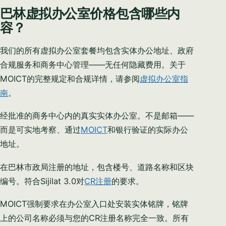
PHONE / WHATSAPP
巴林虚拟办公室价格包含哪些内
容？
I CAN HELP YOU WITH…
我们的所有虚拟办公室套餐均包含实体办公地址、政府
合规服务和商务中心管理——无任何隐藏费用。关于
MOICT的完整规定和合规详情，请参阅
虚拟办公室指
南
。
Start chatting →
经批准的商务中心内的真实实体办公室。不是邮箱——
Skip for now
而是可实地考察、通过
MOICT
和银行验证的实际办公
No obligation · Replies within 1 business hour · Your data stays
地址。
private.
在巴林市政局注册的地址，包含楼号、道路名称和区块
编号。符合Sijilat 3.0对
CR注册
的要求。
MOICT强制要求在办公室入口处安装实体铭牌，铭牌
上的公司名称必须与您的CR注册名称完全一致。所有