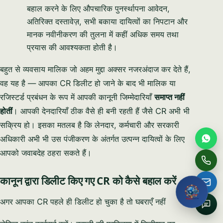
बहाल करने के लिए औपचारिक पुनर्स्थापना आवेदन,
Full name
अतिरिक्त दस्तावेज़, सभी बकाया दायित्वों का निपटान और
मानक नवीनीकरण की तुलना में कहीं अधिक समय तथा
Email
प्रयास की आवश्यकता होती है।
बहुत से व्यवसाय मालिक जो अहम मुद्दा अक्सर नजरअंदाज कर देते हैं,
Phone / WhatsApp
वह यह है — आपका CR डिलीट हो जाने के बाद भी मालिक या
रजिस्टर्ड प्रबंधन के रूप में आपकी कानूनी जिम्मेदारियाँ
समाप्त नहीं
How can we help?
होतीं
। आपकी देनदारियाँ ठीक वैसे ही बनी रहती हैं जैसे CR अभी भी
सक्रिय हो। इसका मतलब है कि लेनदार, कर्मचारी और सरकारी
अधिकारी अभी भी उस पंजीकरण के अंतर्गत उत्पन्न दायित्वों के लिए
आपको जवाबदेह ठहरा सकते हैं।
Request My Free
Consultation
कानून द्वारा डिलीट किए गए CR को कैसे बहाल करें
No obligation · We reply within one business hour · Your
अगर आपका CR पहले ही डिलीट हो चुका है तो घबराएँ नहीं
details stay private.