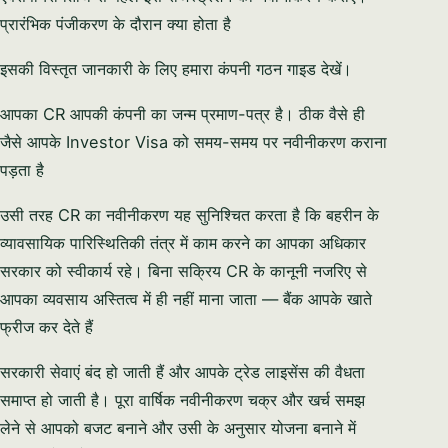
प्रारंभिक पंजीकरण के दौरान क्या होता है
इसकी विस्तृत जानकारी के लिए हमारा कंपनी गठन गाइड देखें।
आपका CR आपकी कंपनी का जन्म प्रमाण-पत्र है। ठीक वैसे ही
जैसे आपके Investor Visa को समय-समय पर नवीनीकरण कराना
पड़ता है
Syeda Khatoon Zahra
×
العربية
AI Assistant
उसी तरह CR का नवीनीकरण यह सुनिश्चित करता है कि बहरीन के
व्यावसायिक पारिस्थितिकी तंत्र में काम करने का आपका अधिकार
सरकार को स्वीकार्य रहे। बिना सक्रिय CR के कानूनी नजरिए से
Hello and a very warm welcome! I’m Syeda
Khatoon Zahra. I am here to personally guide
आपका व्यवसाय अस्तित्व में ही नहीं माना जाता — बैंक आपके खाते
you through your company formation in
YOUR NAME
फ्रीज कर देते हैं
Bahrain. Could you share what industry you're
planning to enter?
सरकारी सेवाएं बंद हो जाती हैं और आपके ट्रेड लाइसेंस की वैधता
EMAIL ADDRESS
08:51 PM
समाप्त हो जाती है। पूरा वार्षिक नवीनीकरण चक्र और खर्च समझ
लेने से आपको बजट बनाने और उसी के अनुसार योजना बनाने में