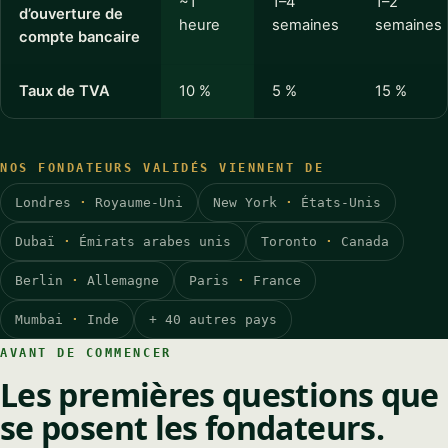
~1
1–4
1–2
d’ouverture de
heure
semaines
semaines
compte bancaire
Taux de TVA
10 %
5 %
15 %
NOS FONDATEURS VALIDÉS VIENNENT DE
Londres
·
Royaume-Uni
New York
·
États-Unis
Dubaï
·
Émirats arabes unis
Toronto
·
Canada
Berlin
·
Allemagne
Paris
·
France
Mumbai
·
Inde
+ 40 autres pays
AVANT DE COMMENCER
Les premières questions que
se posent les fondateurs.