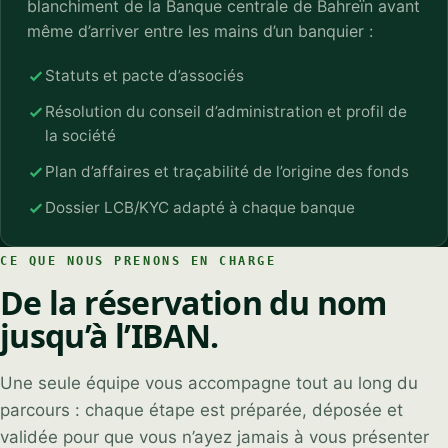
blanchiment de la Banque centrale de Bahreïn avant
même d’arriver entre les mains d’un banquier :
Statuts et pacte d’associés
Résolution du conseil d’administration et profil de
la société
Plan d’affaires et traçabilité de l’origine des fonds
Syeda Khatoon Zahra
×
العربية
AI Assistant
Dossier LCB/KYC adapté à chaque banque
CE QUE NOUS PRENONS EN CHARGE
Hello and a very warm welcome! I’m Syeda
De la réservation du nom
Khatoon Zahra. I am here to personally guide
you through your company formation in
YOUR NAME
jusqu’à l’IBAN.
Bahrain. Could you share what industry you're
planning to enter?
Une seule équipe vous accompagne tout au long du
EMAIL ADDRESS
06:07 AM
parcours : chaque étape est préparée, déposée et
validée pour que vous n’ayez jamais à vous présenter