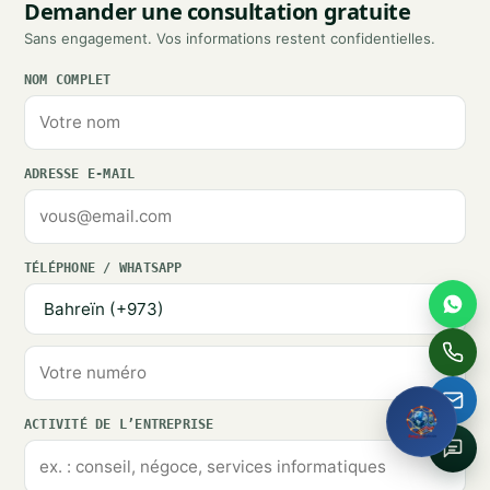
Demander une consultation gratuite
Full name
Sans engagement. Vos informations restent confidentielles.
NOM COMPLET
Email
Phone / WhatsApp
ADRESSE E-MAIL
How can we help?
TÉLÉPHONE / WHATSAPP
Request My Free
Consultation
ACTIVITÉ DE L’ENTREPRISE
No obligation · We reply within one business hour · Your
details stay private.