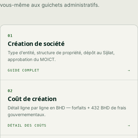
PHONE / WHATSAPP
vous-même aux guichets administratifs.
I CAN HELP YOU WITH…
01
Création de société
Type d'entité, structure de propriété, dépôt au Sijilat,
approbation du MOICT.
Start chatting →
GUIDE COMPLET
→
Skip for now
No obligation · Replies within 1 business hour · Your data stays
private.
02
Coût de création
Détail ligne par ligne en BHD — forfaits + 432 BHD de frais
gouvernementaux.
DÉTAIL DES COÛTS
→