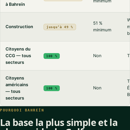
minimum
à Bahreïn
W
51 %
Construction
m
jusqu’à 49 %
minimum
b
Citoyens du
CCG — tous
Non
T
100 %
secteurs
Citoyens
T
américains
Non
É
100 %
— tous
B
secteurs
POURQUOI BAHREÏN
La base la plus simple et la