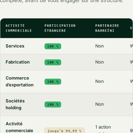
complète, avant de vous engager sur une structure.
ACTIVITÉ
PARTICIPATION
PARTENAIRE
S
COMMERCIALE
ÉTRANGÈRE
BAHREÏNI
Services
Non
W
100 %
Fabrication
Non
W
100 %
Commerce
Non
W
100 %
d’exportation
Sociétés
Non
W
100 %
holding
Activité
1 action
commerciale
9
jusqu’à 99,99 %