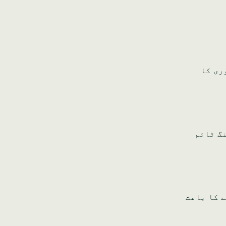
ابط، درکار دستاویزات، اور MOICT کی منظوری کا
گ ٹائم
د ہونے کا باعث