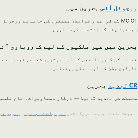
ورچوئل آفس
بحرین میں
MOICT کے قواعد و ضوابط، بینکوں کی جانب سے ورچو
رجسٹرڈ پتہ کا انتخاب کیسے کریں۔
بحرین میں غیر ملکیوں کے لیے کاروباری آئ
غیر ملکی کاروباریوں کے لیے بہترین شعبے، قومیت کے ل
تارکینِ وطن کے لیے عملی رہنمائی۔
CR تجدید
بحرین
سجیلات کی تجدید گائیڈ — درکار دستاویزات، عام غلطیا
قیمت جاننا چاہتے ہیں؟ مکمل
اخراجات کا جائزہ
،
بحرین میں