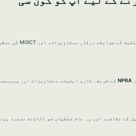
سجیلات رجسٹریشن، کاروباری ڈھانچے، 100% غیر ملکی ملکیت کے ضو
ر
NPRA
کے طریقہ کار، اہلیت، دستاویزات اور پروسیسن
ں کے لیے درکار دستاویزات، CBB کی تعمیل کے تقاضے، اور وہ عام غلطیاں جو اکاؤنٹ مستر