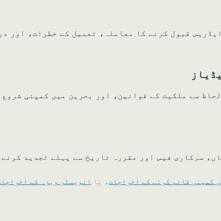
ئل ایڈریس قبول کرنے کا معاملہ، تعمیل کے خطرات، اور در
یڈیاز
حاظ سے ملکیت کے قوانین، اور بحرین میں کمپنی شروع 
ں، سرکاری فیس اور مقررہ تاریخ سے پہلے تجدید کرنے 
 کمپنی قائم کرنے کے اخراجات
، یا
انویسٹر ویزہ کے اخراجات