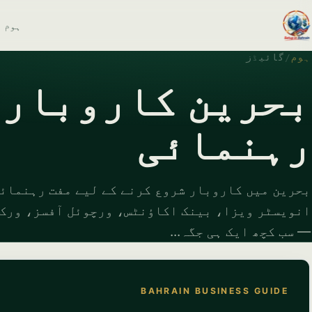
ہوم
ہوم
/
گائیڈز
بحرین کاروباری
رہنمائی
بحرین میں کاروبار شروع کرنے کے لیے مفت رہنمائ
— سب کچھ ایک ہی جگہ...