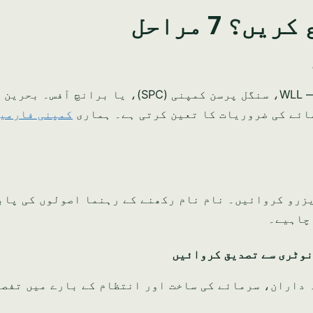
 7 مراحل
اپنا کاروباری شعبہ اور قانونی ڈھانچہ منتخب کریں — WLL، سنگل پرسن کمپنی (SPC)، یا بر
مائے کی ضروریات کا تعین کرتی ہے۔ ہماری
کمپنی فارمی
زرو کروائیں۔ نام نام رکھنے کے رہنما اصولوں کی پاب
 چاہیے۔
نوٹری سے تصدیق کروائیں
 تیار کریں جس میں حصہ داران، سرمائے کی ساخت اور انتظام کے بارے میں ت