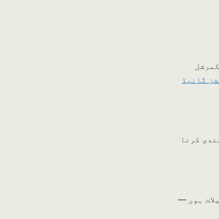
انچ آفس۔ بحرین کمرشل
شن گائیڈ
ندی کرنا
فصیلات ہوں —