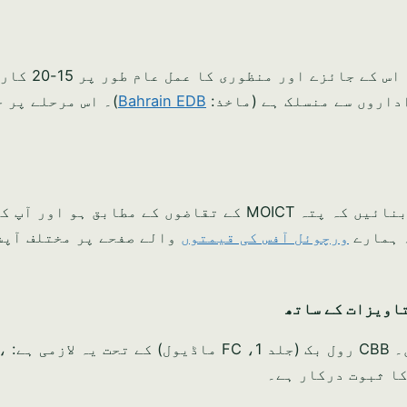
Sijilat 3.0 کے ذریعے CR کی درخواست آ
Bahrain EDB
)۔ اس مرحلے پر 
۔ یقینی بنائیں کہ پتہ MOICT کے تقاضوں کے مطابق ہو او
۔ ہمارے
ورچوئل آفس کی قیمتوں
والے صفحے پر مختلف آپش
اویزات کے ساتھ
کھولیں۔