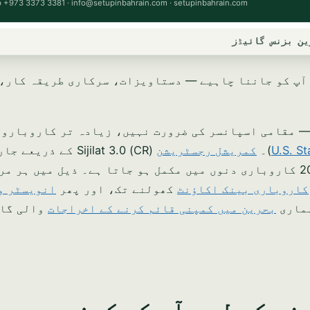
ین بزنس گائیڈز
 آپ کو جاننا چاہیے — دستاویزات، سرکاری طریقہ کار،
لک ہو سکتے ہیں — مقامی اسپانسر کی ضرورت نہیں، زیادہ تر کاروبارو
U.S. S
)۔
کمریشل رجسٹریشن
(CR) Sijilat 3.0 کے ذریع
عام طور پر 15–20 کاروباری دنوں میں مکمل ہو جاتا ہے۔ ذیل میں ہر 
کاروباری بینک اکاؤنٹ
کھولنے تک، اور پھر
انویسٹر و
ہماری
بحرین میں کمپنی قائم کرنے کے اخراجات
والی گا
ے کے لیے آپ کو کون سی