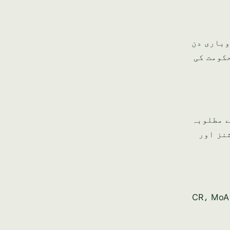
ن لائن جمع کرائیں۔ اس کے جائزے اور منظوری کا عمل عام طور پر 15-20 کاروباری دن
حکومت کی
ر آپ کے مطلوبہ
نز اور
 CBB رول بک (جلد 1، FC ماڈیول) کے تحت یہ لازمی ہے: CR، MoA،