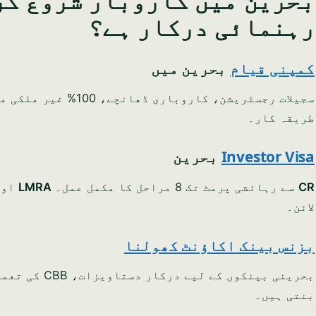
رہنمائی درکار ہے؟
کمپنی قیام
بحرین میں
طریقہ کار۔
Investor Visa
بحرین
CR
سے رہائشی پرمٹ تک 8 مراحل کا مکمل عمل۔
LMRA
او
لائن۔
بزنس بینک اکاؤنٹ کھولنا
بحرینی بینکو
بنتی ہیں۔