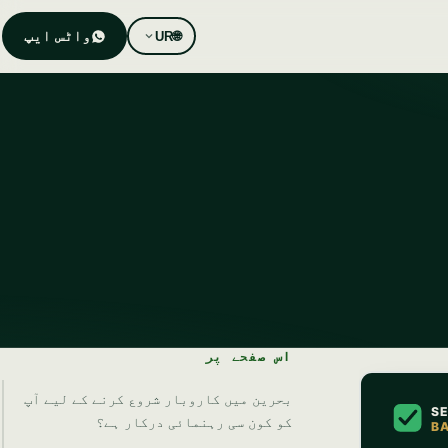
واٹس ایپ
UR
🌐
اس صفحے پر
بحرین میں کاروبار شروع کرنے کے لیے آپ
کو کون سی رہنمائی درکار ہے؟