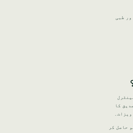
ں اور طبی
 سینٹرل
 مکمل KYC تصدیق کا
 رجسٹریشن (CR) تو حاصل کر