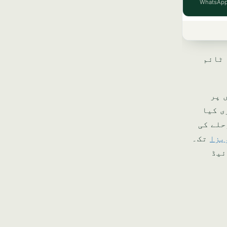
 ٹائم
ں پر
ے جاری کیا
مرحلے کی
یزا
تک۔
ئیڈ