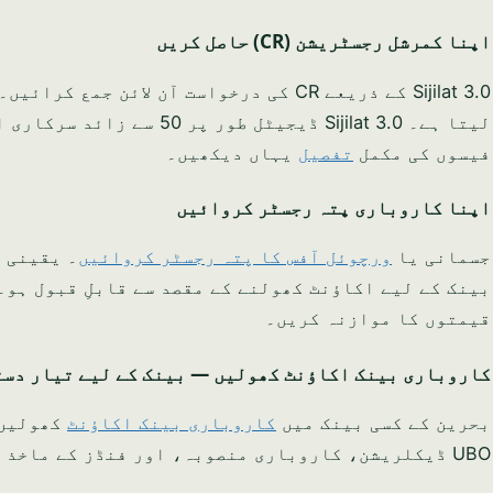
اپنا کمرشل رجسٹریشن (CR) حاصل کریں
لیتا ہے۔ Sijilat 3.0 ڈیجیٹل طور پر 50 سے زائد سرکاری اداروں سے منسلک ہے (ماخذ:
فیسوں کی مکمل
تفصیل
یہاں دیکھیں۔
اپنا کاروباری پتہ رجسٹر کروائیں
جسمانی یا
ورچوئل آفس کا پتہ رجسٹر کروائیں
بینک کے لیے اکاؤنٹ کھولنے کے مقصد سے قابلِ قبول ہو
قیمتوں کا موازنہ کریں۔
کاروباری بینک اکاؤنٹ کھولیں — بینک کے لیے تیار دست
بحرین کے کسی بینک میں
کاروباری بینک اکاؤنٹ
UBO ڈیکلریشن، کاروباری منصوبہ، اور فنڈز کے ماخذ کا ثبوت درکار ہے۔