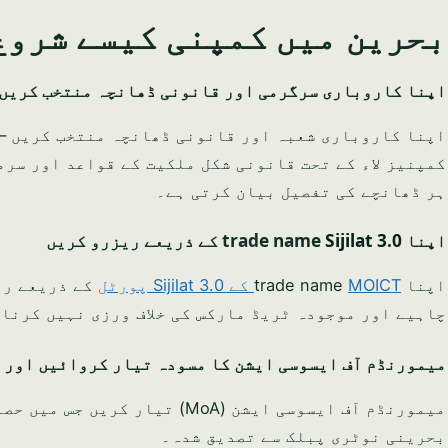
بحرین میں کمپنی کیسے شروع کریں؟
اپنا کاروباری سرگرمی اور قانونی ڈھانچہ منتخب کریں
کمپنیز لاء کے تحت قانونی شکل ملکیت کے قواعد اور سر
ہر ڈھانچے کی تفصیل بیان کرتی ہے۔
اپنا trade name
Sijilat 3.0
کے ذریعے ریزرو کریں
اپنا trade name
MOICT کے Sijilat 3.0 پورٹل
کے ذریعے ری
چاہیے اور موجودہ ٹریڈ مارکس کی خلاف ورزی نہیں کرنا
میمورنڈم آف ایسوسی ایشن کا مسودہ تیار کروائیں اور 
میمورنڈم آف ایسوسی ایشن (MoA)
بحرینی نوٹری پبلک سے تصدیق شدہ۔