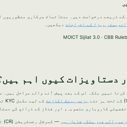
LM اور NPRA کے 8 مراحل کے ذریعے درخواست دیں۔ مدت: تمام سرکاری منظوریو
انویسٹر ویزا کے اخراجات
دیکھیں۔
MOICT Sijilat 3.0 · CBB Rulebo
ر دستاویزات کیوں اہم ہیں؟
م مسئلہ CR حاصل نہ کرنا نہیں بلکہ اس کے بعد پیش آنے والے مراحل ہیں۔
بزنس بینک اکاؤنٹ
کے لیے
نے والے غیر ملکی شامل ہیں
— کمرشل