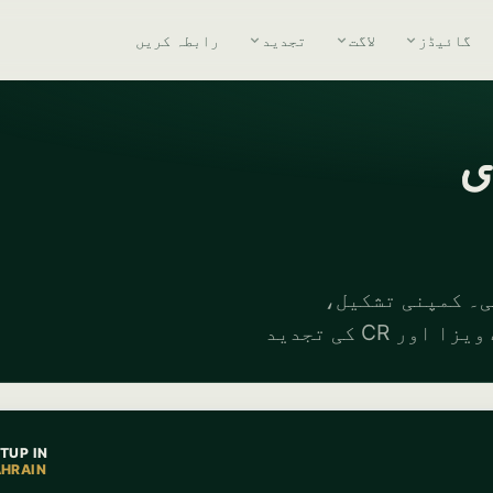
گائیڈز
لاگت
تجدید
رابطہ کریں
ی۔ کمپنی تشکیل،
انویسٹر ویزا، بینک اکاؤنٹس، ورچوئل آفسز، ورک ویزا اور CR کی تجدید