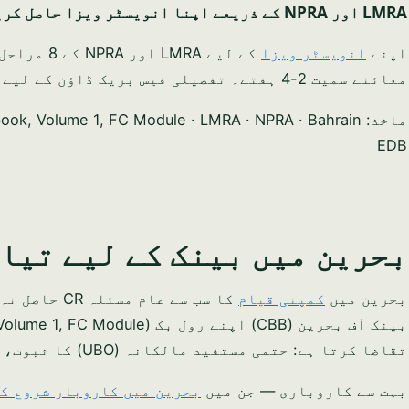
LMRA اور NPRA کے ذریعے اپنا انویسٹر ویزا حاصل کریں
اپنے
انویسٹر ویزا
کے لیے RA
معائنے سمیت 2-4 ہفتے۔ تفصیلی فیس بریک ڈاؤن کے لیے
ماخذ: ok, Volume 1, FC Module · LMRA · NPRA · Bahrain
EDB
بحرین میں بینک کے لیے تیا
بحرین میں
کمپنی قیام
کا سب سے عا
بینک آف بحرین (CBB) اپنے رول بک (Volume 1, FC Module) کے تحت ہر نئے
تقاضا کرتا ہے: حتمی مستفید مالکانہ (UBO) کا ثبوت، تفصیلی کاروباری منصوبہ، اور فنڈز کے ذرائع کی دستاویزات۔
بہت سے کاروباری — جن میں
بحرین میں کاروبار شروع کر