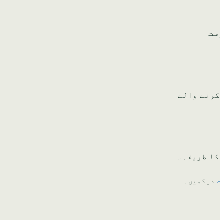
ست
کرنے والے
کا طریقہ۔
دیکھیں۔