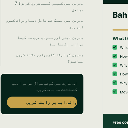
بحرین میں کمپنی کیسے شروع کریں؟ 7
مراحل
بحرین میں بینک کے قابل دستاویزات کیوں
اہم ہیں
بحرین دبئی اور سعودی عرب سے کیسا
موازنہ رکھتا ہے؟
بحرین کو اپنا کاروباری مقام کیوں
بنائیں؟
اس بارے میں کوئی سوال ہو تو ابھی
کنسلٹنٹ سے بات کریں۔
واٹس ایپ پر رابطہ کریں