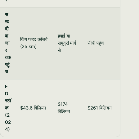
स
ऊ
दी
बा
हवाई या
किंग फहद कॉजवे
जा
समुद्री मार्ग
सीधी पहुंच
(25 km)
र
से
तक
पहुं
च
F
DI
स्टॉ
$174
क
$43.6 बिलियन
$261 बिलियन
बिलियन
(2
02
4)