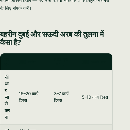
बैंकिंग आवश्यकताएँ — पर चर्चा करना चाहते हैं तो निःशुल्क परामर्श
के लिए संपर्क करें।
बहरीन दुबई और सऊदी अरब की तुलना में
कैसा है?
माप
🇦🇪 दुबई
🇧🇭 बहरीन
🇸🇦 सऊदी अरब
दंड
(UAE)
सी
आ
र
15–20 कार्य
3–7 कार्य
जा
5–10 कार्य दिवस
दिवस
दिवस
री
कर
ना