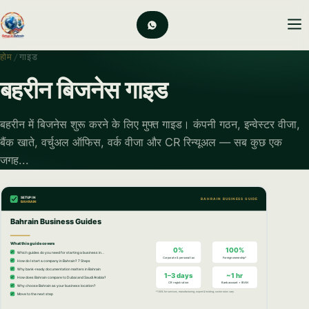
होम
/
गाइड
बहरीन बिजनेस गाइड
बहरीन में बिजनेस शुरू करने के लिए मुफ्त गाइड। कंपनी गठन, इन्वेस्टर वीजा,
बैंक खाते, वर्चुअल ऑफिस, वर्क वीजा और CR रिन्यूअल — सब कुछ एक
जगह...