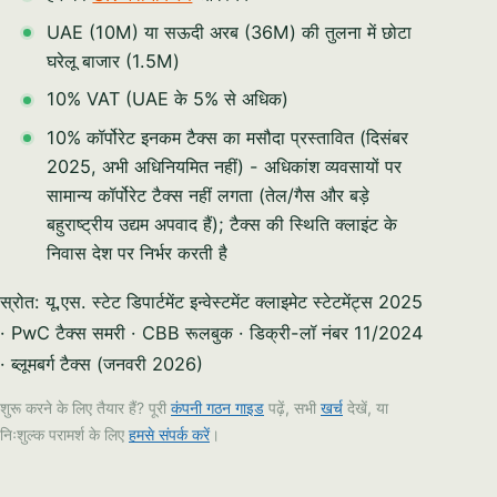
UAE (10M) या सऊदी अरब (36M) की तुलना में छोटा
घरेलू बाजार (1.5M)
10% VAT (UAE के 5% से अधिक)
10% कॉर्पोरेट इनकम टैक्स का मसौदा प्रस्तावित (दिसंबर
2025, अभी अधिनियमित नहीं) - अधिकांश व्यवसायों पर
सामान्य कॉर्पोरेट टैक्स नहीं लगता (तेल/गैस और बड़े
बहुराष्ट्रीय उद्यम अपवाद हैं); टैक्स की स्थिति क्लाइंट के
निवास देश पर निर्भर करती है
स्रोत: यू.एस. स्टेट डिपार्टमेंट इन्वेस्टमेंट क्लाइमेट स्टेटमेंट्स 2025
· PwC टैक्स समरी · CBB रूलबुक · डिक्री-लॉ नंबर 11/2024
· ब्लूमबर्ग टैक्स (जनवरी 2026)
शुरू करने के लिए तैयार हैं? पूरी
कंपनी गठन गाइड
पढ़ें, सभी
खर्च
देखें, या
निःशुल्क परामर्श के लिए
हमसे संपर्क करें
।