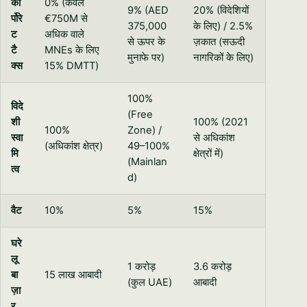
कॉ
0% (केवल
9% (AED
20% (विदेशियों
र्पोरे
€750M से
375,000
के लिए) / 2.5%
ट
अधिक वाले
से ऊपर के
ज़कात (सऊदी
टै
MNEs के लिए
मुनाफे पर)
नागरिकों के लिए)
क्स
15% DMTT)
100%
विदे
(Free
शी
100% (2021
100%
Zone) /
स्वा
से अधिकांश
(अधिकांश क्षेत्र)
49–100%
मि
क्षेत्रों में)
(Mainlan
त्व
d)
वैट
10%
5%
15%
घरे
लू
1 करोड़
3.6 करोड़
बा
15 लाख आबादी
(कुल UAE)
आबादी
ज़ा
र