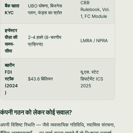
CBB
बैंक खाता
UBO घोषणा, बिजनेस
Rulebook, Vol.
KYC
प्लान, फंड्स का स्रोत
1, FC Module
इन्वेस्टर
वीज़ा की
2–4 हफ़्ते (8-चरणीय
LMRA / NPRA
समय-
प्रक्रिया)
सीमा
बहरीन
FDI
यू.एस. स्टेट
स्टॉक
$43.6 बिलियन
डिपार्टमेंट ICS
(2024
2025
)
कंपनी गठन को लेकर कोई सवाल?
अपनी विशिष्ट स्थिति — जैसे व्यवसायिक गतिविधि, स्वामित्व संरचना,