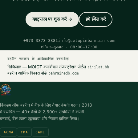
व्हाट्सएप पर शुरू करें →
हमें ईमेल करें
+973 3373 3381
info@setupinbahrain.com
शनिवार–गुरुवार · 08:00–17:00
बहरीन सरकार के आधिकारिक दस्तावेज़
सिजिलात — MOICT कमर्शियल रजिस्ट्रेशन पोर्टल
sijilat.bh
बहरीन आर्थिक विकास बोर्ड
bahrainedb.com
किंगडम ऑफ बहरीन में बैंक के लिए तैयार कंपनी गठन। 2018
में स्थापित — 40+ देशों के 2,500+ उद्यमियों ने कंपनी
बनवाई, बैंक खाता खुलवाया और निवास हासिल किया।
ACMA
CPA
CAML