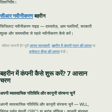
×
العربية
दिशानिर्देश।
AI Assistant
सीआर नवीनीकरण
बहरीन
Great to have you here! I'm Syeda Khatoon
सिजिलाट नवीनीकरण गाइड — दस्तावेज़, आम गलतियाँ, सरकारी
Zahra from Setup in Bahrain. We help investors
शुल्क और समयसीमा से पहले नवीनीकरण कैसे करें।
from around the world register companies
YOUR NAME
quickly and smoothly. 👉 Tell me — what type
of business activity are you planning?
कीमत जाननी है? पूरी
लागत जानकारी
,
बहरीन में कंपनी गठन की लागत
या
इन्वेस्टर वीज़ा की लागत
देखें।
EMAIL ADDRESS
01:36 PM
PHONE / WHATSAPP
बहरीन में कंपनी कैसे शुरू करें? 7 आसान
चरण
I CAN HELP YOU WITH…
अपनी व्यावसायिक गतिविधि और कानूनी संरचना चुनें
अपनी व्यावसायिक गतिविधि और कानूनी संरचना चुनें — WLL,
सिंगल पर्सन कंपनी (SPC) या ब्रांच ऑफिस। कानूनी संरचना