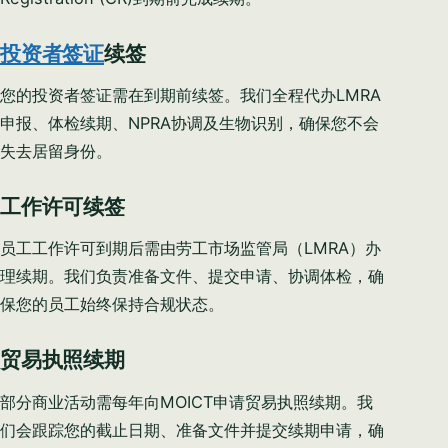
投资者签证
续签
您的投资者签证需在到期前续签。我们全程代办LMRA
申报、体检续期、NPRA协调及生物识别，确保您不会
失去居留身份。
Syeda Khatoon Zahra
×
العربية
AI Assistant
工作许可续签
员工工作许可到期后需由劳工市场监管局（LMRA）办
Hi there! Welcome to Setup in Bahrain. I'm
Syeda Khatoon Zahra. I absolutely love helping
理续期。我们负责准备文件、提交申请、协调体检，确
entrepreneurs bring their visions to life here. Tell
YOUR NAME
保您的员工始终保持合规状态。
me a little about your business idea!
贸易执照续期
02:25 AM
EMAIL ADDRESS
部分商业活动需每年向MOICT申请贸易执照续期。我
们会跟踪您的截止日期、准备文件并提交续期申请，确
PHONE / WHATSAPP