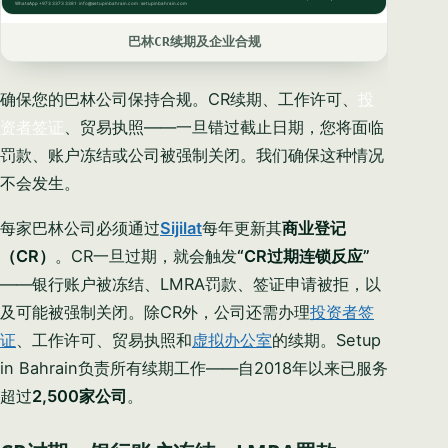
巴林CR续期及企业合规
确保您的巴林公司保持合规。CR续期、工作许可、
投
资者签证
、贸易执照——一旦错过截止日期，您将面临
罚款、账户冻结或公司被强制关闭。我们确保这种情况
不会发生。
每家巴林公司必须通过
Sijilat
每年更新其
商业登记
（CR）
。CR一旦过期，就会触发
“CR过期连锁反应”
——银行账户被冻结、LMRA罚款、签证申请被拒，以
及可能被强制关闭。除CR外，公司还需办理
投资者签
证
、工作许可、贸易执照和
虚拟办公室
的续期。Setup
in Bahrain负责所有续期工作——自2018年以来已服务
超过
2,500家公司
。