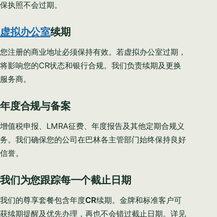
保执照不会过期。
虚拟办公室
续期
I CAN HELP YOU WITH…
您注册的商业地址必须保持有效。若虚拟办公室过期，
将影响您的CR状态和银行合规。我们负责续期及更换
服务商。
Start chatting →
年度合规与备案
Skip for now
No obligation · Replies within 1 business hour · Your data stays
增值税申报、LMRA征费、年度报告及其他定期合规义
private.
务。我们确保您的公司在巴林各主管部门始终保持良好
信誉。
我们为您跟踪每一个截止日期
我们的尊享套餐包含年度
CR
续期。金牌和标准客户可
获续期提醒及优先办理，再也不会错过截止日期。详见