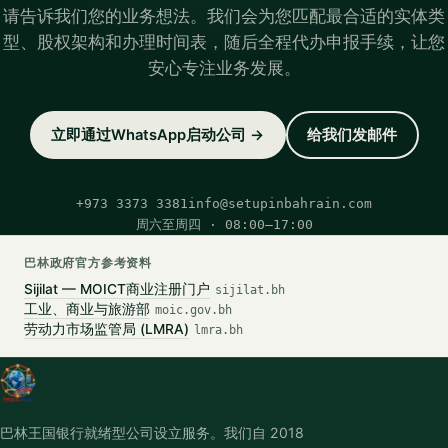
请告诉我们您的业务想法。我们会为您匹配最合适的实体类
型、股权架构和办理时间表，随后全程代办申报手续，让您
安心专注业务发展。
立即通过WhatsApp启动公司 →
给我们发邮件
+973 3373 3381
info@setupinbahrain.com
周六至周四 · 08:00–17:00
巴林政府官方参考资料
Sijilat — MOICT商业注册门户
sijilat.bh
工业、商业与旅游部
moic.gov.bh
劳动力市场监管局 (LMRA)
lmra.bh
巴林王国银行就绪型公司设立服务。我们自 2018