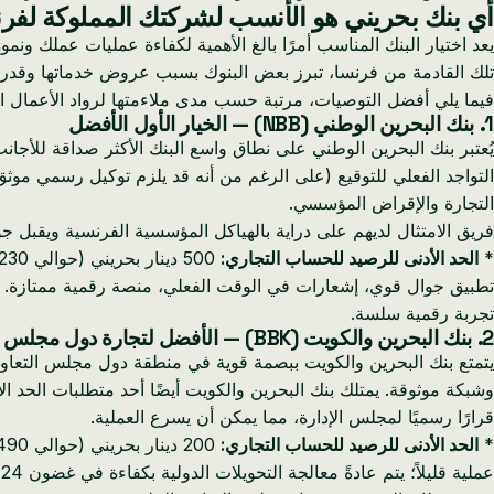
أي بنك بحريني هو الأنسب لشركتك المملوكة لفر
يعد اختيار البنك المناسب أمرًا بالغ الأهمية لكفاءة عمليات عملك و
تلك القادمة من فرنسا، تبرز بعض البنوك بسبب عروض خدماتها وقدراته
فيما يلي أفضل التوصيات، مرتبة حسب مدى ملاءمتها لرواد الأعمال ا
1. بنك البحرين الوطني (NBB) — الخيار الأول الأفضل
يُعتبر بنك البحرين الوطني على نطاق واسع البنك الأكثر صداقة للأجان
التواجد الفعلي للتوقيع (على الرغم من أنه قد يلزم توكيل رسمي موث
التجارة والإقراض المؤسسي.
فريق الامتثال لديهم على دراية بالهياكل المؤسسية الفرنسية ويقبل 
*
الحد الأدنى للرصيد للحساب التجاري:
500 دينار بحريني (حوالي 1230 يورو) *
تطبيق جوال قوي، إشعارات في الوقت الفعلي، منصة رقمية ممتازة. 
تجربة رقمية سلسة.
2. بنك البحرين والكويت (BBK) — الأفضل لتجارة دول مجلس التعاون الخليجي
يتمتع بنك البحرين والكويت ببصمة قوية في منطقة دول مجلس التعاون 
وشبكة موثوقة. يمتلك بنك البحرين والكويت أيضًا أحد متطلبات الحد ا
قرارًا رسميًا لمجلس الإدارة، مما يمكن أن يسرع العملية.
*
الحد الأدنى للرصيد للحساب التجاري:
200 دينار بحريني (حوالي 490 يورو) *
عملية قليلاً؛ يتم عادةً معالجة التحويلات الدولية بكفاءة في غضون 24 ساعة. *