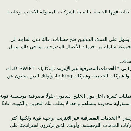
 نقاط قوتها الخاصة. بالنسبة للشركات المملوكة للأجانب، وخاصة
يسهل على العملاء الدوليين فتح حسابات، غالبًا دون الحاجة إلى
ي مجموعة شاملة من خدمات الأعمال المصرفية، بما في ذلك تمويل
حالات.
رليني *
الخدمات المصرفية عبر الإنترنت:
إمكانيات SWIFT كاملة،
رواد الأعمال الفرنسيين الذين لديهم مساهم واحد أو اثنين، والشركات الخدمية، وشركات holding، وأولئك الذين يبحثون عن
عمليات كبيرة داخل دول الخليج. يقدمون حلولًا مصرفية مؤسسية قوية
ت مسؤولية محدودة بمساهم واحد، لا يطلب بنك البحرين والكويت عادةً
رليني *
الخدمات المصرفية عبر الإنترنت:
واجهة قوية ولكنها أكثر
ات الخدمات اللوجستية، وأولئك الذين يركزون استراتيجيًا على