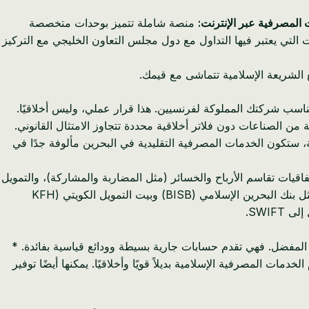
 المصرفية عبر الإنترنت:
منصة شاملة تتميز بوحدات متخصصة
لتي يعتبر فيها التداول مع دول مجلس التعاون الخليجي مع التركيز
 الشريعة الإسلامية تتماشى مع قيمك.
يناسب شركتك المملوكة لفرنسيين. هذا قرار عملي، وليس أخلاقيًا.
ن الصناعات دون فلاتر أخلاقية محددة تتجاوز الامتثال القانوني.
ظمة البنوك الأوروبية، ستكون الخدمات المصرفية التقليدية في البحرين مألوفة جدًا في
قيات تقاسم الأرباح والخسائر (مثل المضاربة والمشاركة)، والتمويل
المدعوم بالأصول (مثل المرابحة والإجارة)، ومبادئ الاستثمار الأخلاقية التي تتجنب صناعات مثل القمار أو الكحول أو المواد الإباحية. بنوك مثل بنك البحرين الإسلامي (BISB) وبيت التمويل الكويتي (KFH
SWI.
 المفضل. فهي تقدم حسابات جارية بسيطة وودائع قياسية بفائدة. *
ات المصرفية الإسلامية بديلاً قويًا وأخلاقيًا. يمكنها أيضًا توفير