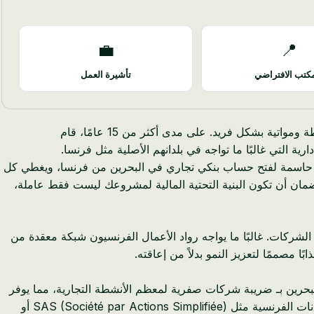
💼
📍
كتب الافتراضي
تأشيرة العمل
بصفتها بوابة استراتيجية للأسواق المربحة في دول مجلس التعاون الخليجي وخارجها، توفر البحرين لرواد الأعمال الفرنسيين بيئة عمل مبسطة ومواتية بشكل فريد. على مدى أكثر من 15 عامًا، قام
 التي غالبًا ما تواجه في بلدانهم الأصلية مثل فرنسا.
طوة حاسمة لفتح حساب بنكي تجاري في البحرين من فرنسا، ويغطي كل
 لضمان أن تكون البنية التحتية المالية لمشروعك ليست فقط عاملة،
لشركات. غالبًا ما يواجه رواد الأعمال الفرنسيون شبكة معقدة من
 وعلى النقيض من ذلك، تعمل البحرين بـ ضريبة شركات صفرية لمعظم الأنشطة التجارية، مما يوفر
ميزة كبيرة في الأرباح المحتجزة وإمكانية إعادة الاستثمار. يؤثر هذا الاختلاف الجوهري بشكل كبير على الربحية. * التعقيد الإداري: إدارة الكيانات الفرنسية مثل SAS (Société par Actions Simplifiée) أو