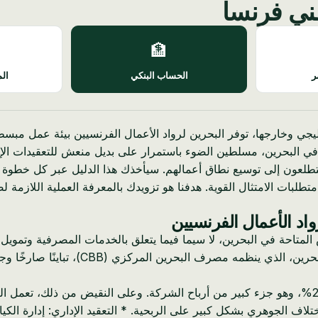
ني فرنسا
🏦
ر
الحساب البنكي
الم
 البحرين، مسلطين الضوء باستمرار على بديل منعش للتعقيدات الإدارية
ين يتطلعون إلى توسيع نطاق أعمالهم. سيأخذك هذا الدليل عبر كل خ
تطلبات الامتثال القوية. هدفنا هو تزويدك بالمعرفة العملية اللازمة
واد الأعمال الفرنسيين
متاحة في البحرين، لا سيما فيما يتعلق بالخدمات المصرفية وتمويل ا
زي (CBB)، تباينًا صارخًا وجذابًا مصممًا لتعزيز النمو بدلاً من إعاقته.
* الضرائب على الشركات: تفرض فرنسا معدل ضريبة شركات يبلغ 25%، وهو جزء كبير من أرباح الشركة.