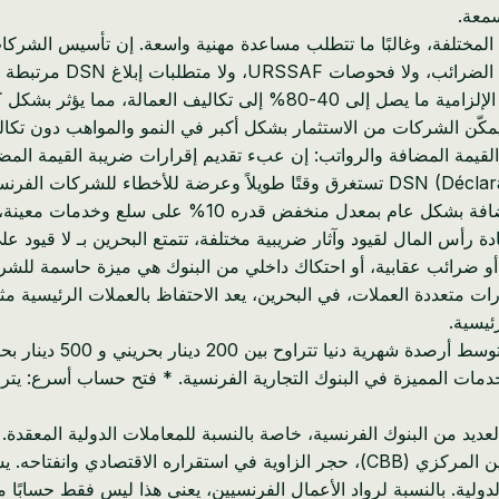
اعية المختلفة، وغالبًا ما تتطلب مساعدة مهنية واسعة. إن تأسيس ال
ملحوظ، ويعكس النظام الم
 يمكّن الشركات من الاستثمار بشكل أكبر في النمو والمواهب دون تكا
تقدم البحرين نظامًا ضريبيًا أبسط، حيث يتم تطبيق ضريبة ا
أس المال لقيود وآثار ضريبية مختلفة، تتمتع البحرين بـ لا قيود على
أو ضرائب عقابية، أو احتكاك داخلي من البنوك هي ميزة حاسمة للشركا
غالبًا ما تكون مطلوبة للخدمات المميزة في البنوك التجارية الفرنسية. * فتح 
لدولية. بالنسبة لرواد الأعمال الفرنسيين، يعني هذا ليس فقط حسابًا م