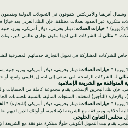
 وشمال أفريقيا والأمريكتين. يتفوقون في التحويلات الدولية ويقدمو
حدود بعملات مختلفة، فإن البنك العربي يعد خيارًا قويًا، وغالبًا ما تكون رسوم IFT
خيارات العملات:
دينار بحريني، دولار أمريكي، يورو، جني
لات. *
مثالي لـ:
الشركات التي لديها مكون تجاري عالمي كبير، وتلك 
بشكل خاص للشركات المشاركة في تمويل التجارة. خدماتهم المصرفية ل
خيارات العملات:
دينار بحريني، دولار أمريكي، يورو، جنيه إس
ثالي لـ:
الشركات الراسخة التي تسعى إلى اتصال إقليمي واسع، أو ح
لامي، فإن بنك البحرين الإسلامي يقدم مجموعة كاملة من الحسابات وا
)، والإجارة (التأجير) لمختلف المنتجات المالية. بالنسبة للحسابات ال
خيارات العملات:
دينار بحريني، دولار أمريكي (للتجارة) *
الخ
ة أخلاقية ومتوافقة مع الشريعة الإسلامية، أو أولئك الذين لديهم تعا
جي، يقدم بيت التمويل الكويتي حلولًا مبتكرة متوافقة مع الشريعة الإ