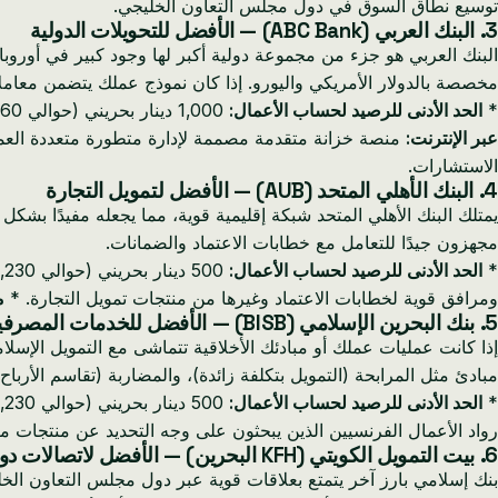
توسيع نطاق السوق في دول مجلس التعاون الخليجي.
3. البنك العربي (ABC Bank) — الأفضل للتحويلات الدولية
البنك العربي هو جزء من مجموعة دولية أكبر لها وجود كبير في أوروبا
مخصصة بالدولار الأمريكي واليورو. إذا كان نموذج عملك يتضمن معاملات متكررة عبر ال
*
الحد الأدنى للرصيد لحساب الأعمال:
1,000 دينار بحريني (حوالي 2,460 يورو) *
عبر الإنترنت:
منصة خزانة متقدمة مصممة لإدارة متطورة متعددة العم
الاستشارات.
4. البنك الأهلي المتحد (AUB) — الأفضل لتمويل التجارة
يمتلك البنك الأهلي المتحد شبكة إقليمية قوية، مما يجعله مفيدًا 
مجهزون جيدًا للتعامل مع خطابات الاعتماد والضمانات.
*
الحد الأدنى للرصيد لحساب الأعمال:
500 دينار بحريني (حوالي 1,230 يورو) *
ومرافق قوية لخطابات الاعتماد وغيرها من منتجات تمويل التجارة. *
م
5. بنك البحرين الإسلامي (BISB) — الأفضل للخدمات المصرفية المتوافقة مع الشريعة الإسلامية
إذا كانت عمليات عملك أو مبادئك الأخلاقية تتماشى مع التمويل الإس
مبادئ مثل المرابحة (التمويل بتكلفة زائدة)، والمضاربة (تقاسم الأرباح
*
الحد الأدنى للرصيد لحساب الأعمال:
500 دينار بحريني (حوالي 1,230 يورو) *
رواد الأعمال الفرنسيين الذين يبحثون على وجه التحديد عن منتجات مالي
6. بيت التمويل الكويتي (KFH البحرين) — الأفضل لاتصالات دول مجلس التعاون الخليجي
بنك إسلامي بارز آخر يتمتع بعلاقات قوية عبر دول مجلس التعاون الخلي