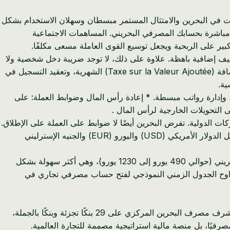
شركات في البحرين والامتثال المستمر مبسطان وسهلان الاستخدام بشكل
صرفي هذه الكفاءة. لا توجد روابط بسلطة الضرائب، ولا فحوصات URSSAF، ولا متطلبات إبلاغ DSN مرتبطة مباشرة بحسابك المصرفي البحريني. المساهمات الاجتماعية
ليف إضافية باهظة. علاوة على ذلك، لا توجد ضريبة دخل شخصية ولا
ضرائب على الرواتب للمقيمين أو الشركات فيها. * الإبلاغ عن ضريبة القيمة المضافة والرواتب: إن عبء تقديم إقرارات ضريبة القيمة المضافة (Taxe sur la Valeur Ajoutée) الشهرية، وتعقيد التسجيل في
لقيمة المضافة بشكل عام بمعدل منخفض قدره 10% على سلع وخدمات معينة، وإدارة رواتب مبسطة. * إعادة رأس المال وضوابط العملة: على
 التحويلات الخارجية لرأس المال .
ت الدولية. تفرض البحرين أيضًا لا ضوابط على العملة على الإطلاق.
* حسابات متعددة العملات كمعيار: بينما قد تقدم البنوك الفرنسية خيارات متعددة العملات، في البحرين، يعد الاحتفاظ بالعملات الرئيسية مثل الدولار الأمريكي (USD) واليورو (EUR) والجنيه الإسترليني
* حدود دنيا أقل للأرصدة: تتطلب معظم حسابات الأعمال البحرينية متوسط أرصدة شهرية دنيا تتراوح بين 200 دينار بحريني و 500 دينار بحريني (حوالي 490 يورو إلى 1230 يورو)، وهي أكثر سهولة بشكل
حساب أسرع: يتراوح الجدول الزمني النموذجي لفتح حساب مصرفي تجاري في
يُعد القطاع المصرفي القوي في البحرين، والذي ينظمه مصرف البحرين المركزي (CBB)، حجر الزاوية في استقراره الاقتصادي وانفتاحه. يشرف مصرف البحرين المركزي على 29 بنكًا تجزئة وبنكًا بالجملة،
صرفيًا، بل منصة مالية استراتيجية مصممة للتجارة العالمية.