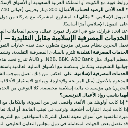
روابط قوية مع الكويت أو المملكة العربية السعودية أو الأسواق الإسل
*
الحد الأدنى للرصيد لحساب الأعمال:
300 دينار بحريني (حوالي 740 يورو) *
للتمويل الإسلامي. *
مثالي لـ:
المشاريع المشتركة مع شركاء من دول مج
على التمويل الإسلامي أمرًا أساسيًا.
عند اتخاذ قرارك، ضع في اعتبارك نموذج عملك، وحجم المعاملات المتو
الخدمات المصرفية الإسلامية مقابل التقليدية — أ
تعمل البحرين بنظام مصرفي مزدوج متطور، حيث تقدم خيارات التمويل ال
الخدمات المصرفية التقليدية
تلتزم بالمبادئ المصرفية التقليدية، وتشمل
معظم البنوك مثل ank
جوانبها التشغيلية، وتتكامل بسلاسة مع الأسواق المالية العالمية با
الخدمات المصرفية الإسلامية
، على العكس من ذلك، تعمل بموجب الشريع
البحرين) هي مؤسسات مالية إسلامية مخصصة. كلا النوعين من الخدمات ا
أيهما يناسب رواد الأعمال الفرنسيين؟
* إذا كانت أولويتك هي الألفة، وأقصى قدر من المرونة، والتكامل مع 
إذا كانت لديك اعتبارات أخلاقية، وترغب في تجنب الفائدة، أو لديك تعامل
ميزة تنافسية في أسواق معينة تفضل الشركاء المتوافقين مع الشريعة 
قد تفضل بعض الجهات المتعاملة في دول مجلس التعاون الخليجي التع