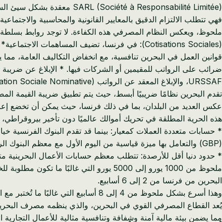
SARL (Société à Responsabilité Limitée) معقدة بشكل سيئ السمعة.
فهي تتطلب الالتزام الدقيق بالمعايير القانونية والمحاسبية والاجتم
(Cotisations Sociales): في فرنسا، تضيف المساهمات الاجتماعية* الإلزامية ما يصل إلى 40-80% إلى تكاليف العمالة، مما يؤثر بشكل كبير على الربحية ويجعل توسيع القوى العاملة مسعى مكلفًا.
قوانين العمل في البحرين تنافسية، مع انخفاض التكاليف العامة، مما
URSSAF، والإبلاغ المعقد عن الرواتب DSN (Déclaration Sociale Nominative) تستغرق وقتًا طويلاً وعرضة للأخطاء للشركات الفرنسية.
عكس العديد من البلدان، بما في ذلك فرنسا، حيث يمكن أن تخضع إعادة ر
هذه الحرية المطلقة في تحريك أموالك عالميًا دون تأخير بيروقراطي، 
(GBP) والتعامل بها ميزة قياسية من اليوم الأول مع معظم البنوك الرئيسية.
ملحوظ من 1000 يورو إلى 5000 يورو التي 
البحرين من فرنسا من 2 إلى 6 أسابيع.
وهذا أسرع بشكل ملحوظ من 4 إلى 8 أسابيع التي غالبًا ما تُختبر مع العديد من البنوك الفرنسية، خاصة بالنسبة للمعاملات الدولية المعقدة.
مما يضمن بيئة مالية آمنة وشفافة وتنافسية مثالية للأعمال التجارية ا