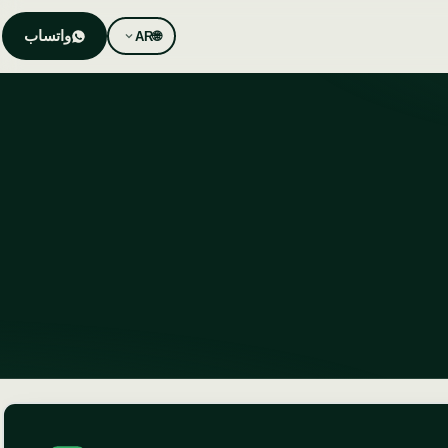
واتساب
AR
🌐