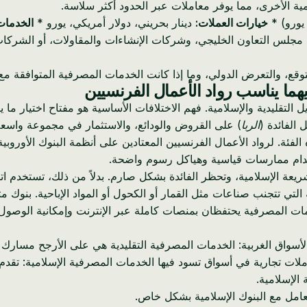
امية الأخرى، مما يوفر معاملات عبر الحدود أكثر سلاسة.
خيارات العملات:
دينار بحريني، دولار أمريكي، يورو *
الخدمات
لس التعاون الخليجي، وشركات الإنشاءات والمقاولات، أو الشركات ا
قع، والتعرض الدولي، وما إذا كانت الخدمات المصرفية المتوافقة مع
يهما يناسب رواد الأعمال الفرنسيين
تقليدية والإسلامية. فهم الاختلافات الأساسية هو مفتاح اختيار ما 
 الفائدة (
الربا
) على القروض والودائع، والاستثمار في مجموعة واسعة م
NBB، BBK، ABC B، و AUB تندرج تحت هذه الفئة. لرواد الأعمال الفرنسيين المعتادين على أن
ستخدام ممارسات قياسية وهياكل رسوم واضحة.
ة الإسلامية، وتحظر الفائدة بشكل صارم. بدلاً من ذلك، تستخدم اتفا
لمصرفية يحتفظان بمنصات كاملة عبر الإنترنت وإمكانية الوصول إلى FT
الأسواق الغربية: الخدمات المصرفية التقليدية هي على الأرجح مسارك
ات تجارية في أسواق تسود فيها الخدمات المصرفية الإسلامية: تقدم الخدم
الإسلامية.
امل مع البنوك الإسلامية بشكل خاص.