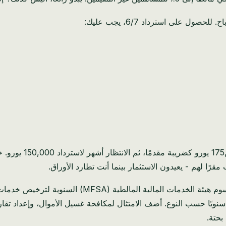
بالنسبة لشركة تحقق 
رًا لهم - يعيدون الاستثمار بينما أنت تطارد الأوراق.
يص هيئة الألعاب المالطية (MGA) 10,000-25,000 يورو سنويًا حسب النوع. أضف الامتثال لمكافحة 