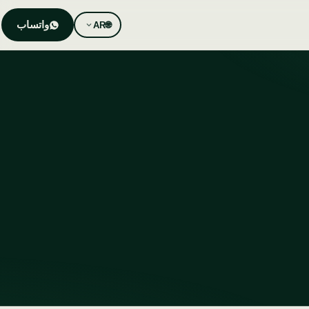
واتساب
AR
🌐