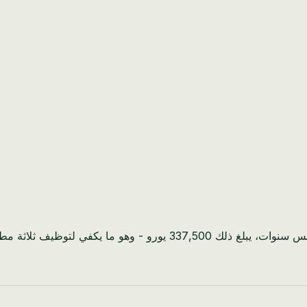
هذا يعني 67,500 يورو سنويًا يُعاد استثمارها في عملك. على مدى خمس سنوا