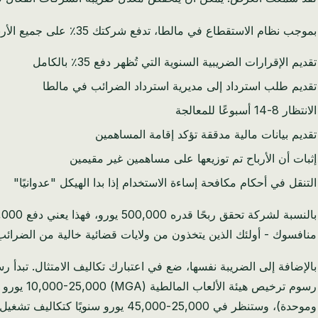
بموجب نظام الاستقطاع في مالطا، تدفع شركتك 35٪ على جميع الأرباح. للحصول على استرداد 6/7، يجب عليك:
تقديم الإقرارات الضريبية السنوية التي تُظهر دفع 35٪ بالكامل
تقديم طلب استرداد إلى مديرية استرداد الضرائب في مالطا
الانتظار 8-14 أسبوعًا للمعالجة
تقديم بيانات مالية مدققة تؤكد إقامة المساهمين
إثبات أن الأرباح تم توزيعها على مساهمين غير مقيمين
التنقل في أحكام مكافحة إساءة الاستخدام إذا بدا الهيكل "عدوانيًا"
منافسوك - أولئك الذين يتخذون من ولايات قضائية خالية من الضرائب مق
رسوم ترخ
وموحدة)، وستنظر في 25,000-45,000 يورو سنويًا كتكاليف تشغيل بحتة.