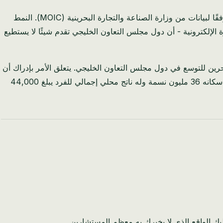
قصة مارك ليست فريدة من نوعها. بين عامي 2023 و 2025، زاد عدد تسجيلات الشركات ذات المنشأ المالطي في البحرين بنسبة 47٪، وفقًا لبيانات من وزارة الصناعة والتجارة البحرينية (MOIC). النمط
الإلكترونية - أن دول مجلس التعاون الخليجي تقدم شيئًا لا يستطيع
رين للتوسع في دول مجلس التعاون الخليجي. يتعلق الأمر بإدراك أن
عدد سكان يبلغ 518,000 نسمة يخلق قيودًا متأصلة، بينما تقع البحرين على بعد 25 كيلومترًا من المملكة العربية السعودية - سوق يبلغ عدد سكانه 36 مليون نسمة وله ناتج محلي إجمالي للفرد يبلغ 44,000