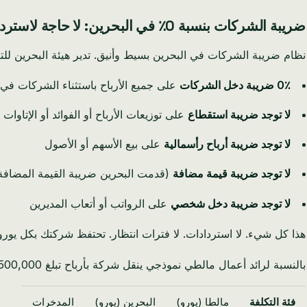
ضريبة الشركات بنسبة 0٪ في البحرين: لا حاجة لاسترداد الأموال
نظام ضريبة الشركات في البحرين بسيط وأنيق. تدير هيئة البحرين للتنظيم الاقتصادي (EDB) ووزارة الصناعة وا
0٪ ضريبة دخل الشركات
على جميع الأرباح باستثناء الشركات في قطاع النفط والغا
لا توجد ضريبة استقطاع
على توزيعات الأرباح أو الفوائد أو الإتاوات
لا توجد ضريبة أرباح رأسمالية
على بيع الأسهم أو الأصول
لا توجد ضريبة قيمة مضافة
(قدمت البحرين ضريبة القيمة المضافة بنسبة 5٪ في عام 2019، ولكنها من بين الأدنى في دول مجلس
لا توجد ضريبة دخل شخصي
على الرواتب أو أتعاب المديرين
هذا كل شيء. لا استردادات. لا فترات انتظار. تحتفظ شركتك بكل يورو
بالنسبة لرائد أعمال مالطي نموذجي ينقل شركة بأرباح تبلغ 500,000 يورو إلى البحرين، فإن المدخرات السنوية تبدو كالتالي:
فئة التكلفة
مالطا (يورو)
البحرين (يورو)
المدخرات