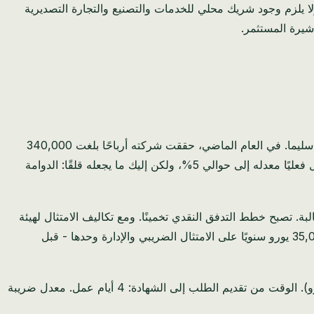
% على معظم الأنشطة، ولا يلزم وجود شريك محلي للخدمات والتصنيع والتجارة التصديرية
شيرة المستثمر.
دعني أخبرك عن عميل - لنسميه مارك، على الرغم من أن اسمه الحقيقي مختلف. يدير مارك استشارات في مجال التكنولوجيا المالية من سليما. في العام الماضي، حققت شركته أرباحًا بلغت 340,000
يورو. على الورق، يبلغ معدل ضريبة الشركات في مالطا 35% - وهو من أعلى المعدلات في أوروبا. يعرف مارك آلية استرداد 6/7 التي تقلل فعليًا معدله إلى حوالي 5%، ولكن إليك ما يجعله قلقًا: الدوامة
داد. تستغرق مديرية استرداد الضرائب في مالطا 8-14 أسبوعًا لمعالجة كل مطالبة. تصبح خطط التدفق النقدي تخمينًا. ومع تكاليف الامتثال لهيئة
الخدمات المالية المالطية (MFSA) التي تبلغ 18,000 يورو سنويًا لمتطلباته التنظيمية الدنيا، قام مارك بالحساب. إنه ينفق ما يقرب من 35,000 يورو سنويًا على الامتثال الضريبي والإدارة وحدها - قبل
في الشهر الماضي، أسس مارك شركة ذات مسؤولية محدودة في البحرين. إجمالي تكلفة التأسيس: 1,850 دينار بحريني (حوالي 4,550 يورو). الوقت من تقديم الطلب إلى الشهادة: 4 أيام عمل. معدل ضريبة