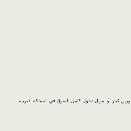
ت، يبلغ ذلك 337,500 يورو - وهو ما يكفي لتوظيف ثلاثة مطورين كبار أو تمويل دخول كامل للسوق في المملكة العربية