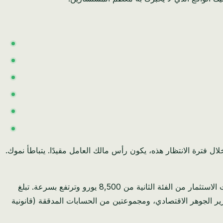
ربحًا قدره 500,000 يورو، فهذا يعني دفع 175,000 يورو كضريبة مقدمًا، ثم الانتظار أشهر لاسترداد 150,000 يورو. خلال فترة الانتظار هذه، يكون رأس مالك العامل مقيدًا. يتباطأ نموك.
بالإضافة إلى الضريبة نفسها، ضع في اعتبارك تكاليف الامتثال. تبدأ رسوم هيئة الخدمات المالية المالطية (MFSA) السنوية لترخيص خدمات الاستثمار من الفئة الثانية من 8,500 يورو وترتفع بسرعة. تبلغ
غسيل الأموال، وإعداد تقارير الجوهر الاقتصادي، ومجموعتين من الحسابات المدققة (قانونية