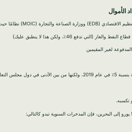
لتجارة (MOIC) نظامًا حيث:
ز (التي تدفع 46٪، ولكن هذا لا ينطبق عليك)
 المدفوعة لغير المقيمين
 التعاون الخليجي)
 تكسبه.