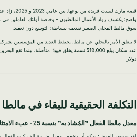
واضح: يكتشف رواد الأعمال المالطيون - وخاصة أولئك العاملين في مجا
سوق مالطا المحلي الصغير تقديمه ببساطة: التوسع دون تعقيد.
لا يتعلق الأمر بالتخلي عن مالطا. يحتفظ العديد من المؤسسين بشركت
دولار.
التكلفة الحقيقية للبقاء في مالط
معدل مالطا الفعال "المُشاد به" بنسبة 5٪ - عبء الامتثال الحقيقي
لقد سمعت العرض: يمكن أن ينخفض معدل ضريبة الشركات الفعال في مالطا إلى 5٪ للمساهمين غير المقيمين. يبدو رائعًا، أليس كذلك؟ إليك الواقع الذي 