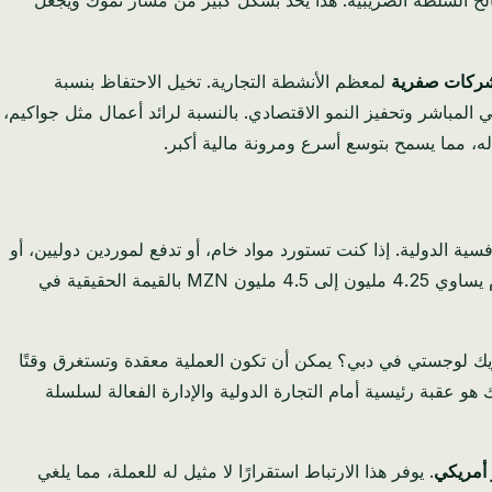
 كل مليون متر مكعب من الأرباح التي تحققها شركتك، يتم اقتطاع 320 ألف متر مكعب لصالح السلطة الضريبية. هذا يحد بشكل كبير من مسار نموك ويجعل
ركات صفرية
لمعظم الأنشطة التجارية. تخيل الاحتفاظ بنسبة
 المباشر وتحفيز النمو الاقتصادي. بالنسبة لرائد أعمال مثل جواكيم،
ية الدولية. إذا كنت تستورد مواد خام، أو تدفع لموردين دوليين، أو
ببساطة تحاول الاحتفاظ برأس مالك، فإن هذا الانخفاض يعني أن أموالك تفقد قيمتها باستمرار. قد يكون استثمار بقيمة 5 ملايين MZN اليوم يساوي 4.25 مليون إلى 4.5 مليون MZN بالقيمة الحقيقية في
يك لوجستي في دبي؟ يمكن أن تكون العملية معقدة وتستغرق وقتًا
ك هو عقبة رئيسية أمام التجارة الدولية والإدارة الفعالة لسلسلة
. يوفر هذا الارتباط استقرارًا لا مثيل له للعملة، مما يلغي