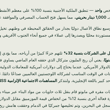
شخص
واحد
— تنطبق الملكية الأجنبية بنس
ـ
1,000 دينار بحريني
، مما يسهل فتح الحساب المصرفي والموافقة عل
سيع نطاق الأعمال دوليًا بجدار من الحقائق المحبطة في وطنهم. تخيل ج
والمستوردة محليًا ويصدرها إلى عملاء في جميع أنحاء الجنوب الأفريقي 
 على الشركات بنسبة 32%
تلتهم جزءًا كبيرًا من أرباحه، مما يؤدي
ولار الأمريكي. عندما يحتاج إلى دولارات أمريكية للمعاملات الدولية،
ات في الوقت المناسب لشركائه اللوجستيين العالميين صداعًا دائمًا. 
 كبير باللغة الإنجليزية. ولنتذكر
المساهمات الاجتماعية الإلزامية INSS
والمساهمات الإلزامية INSS على كل كشف رواتب، واستيعاب خسارة فعالة أخرى بن