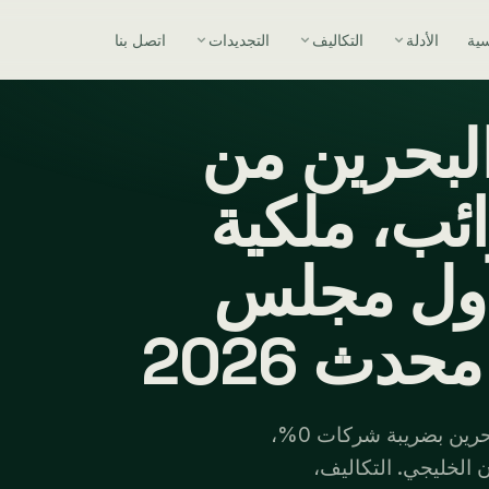
سية
الأدلة
التكاليف
التجديدات
اتصل بنا
بحرين من
ئب، ملكية
دول مجلس
دث 2026
دليل كامل لرواد الأعمال من موزمبيق: أسس شركة في البحرين بضريبة شركات 0%،
عاون الخليجي. التكاليف،