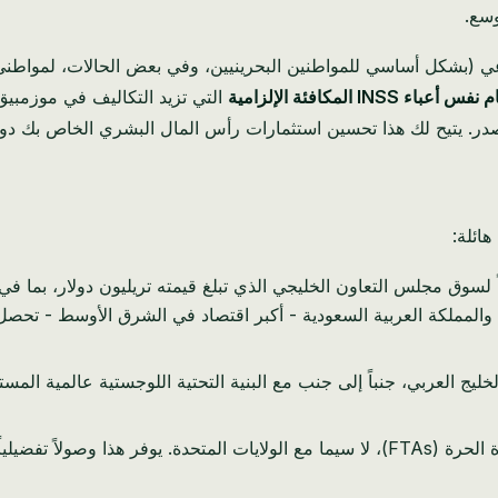
وسع.
عي (بشكل أساسي للمواطنين البحرينيين، وفي بعض الحالات، لمواطن
مكافئة الإلزامية
التي تزيد التكاليف في موزمبيق
در. يتيح لك هذا تحسين استثمارات رأس المال البشري الخاص بك دون 
هائلة:
ً لسوق مجلس التعاون الخليجي الذي تبلغ قيمته تريليون دولار، بما في 
ليج العربي، جنباً إلى جنب مع البنية التحتية اللوجستية عالمية الم
تتمتع البحرين بشبكة قوية من اتفاقيات التجارة الحرة (FTAs)، لا سيما مع الولايات 