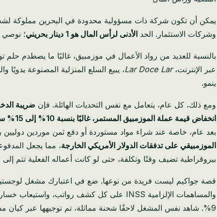
يمكن أن تكون شركة ذات مسؤولية محدودة في البحرين مملوكة ل
وشركات الاستثمار. الحد
الأدنى لرأس المال هو 1 دينار بحريني
؛ نوصي ب
بالنسبة للعديد من رواد الأعمال في موزمبيق، غالبًا ما يصطدم حلم تو
عبر الإنترنت،
Lar Doce Lar
، يبيع السلع المنزلية المصنوعة يدويًا 
ينمو.
ومع ذلك، كل عام، يتعامل مع نفس التحديات الهائلة. فإن
ضريبة الدخل
انخفاض قيمة عملة الموزمبيق المستمر، غالبًا بنسبة 10% إلى 15% سنويًا
بعد عام، خاصة عند شراء مواد مستوردة أو دفع ثمن موردين دوليين بالد
الموزمبيقي على تدفقات الدولار الأمريكي الخارجة
، مما يجعل المدفوع
بيروقراطية تضيف وقتًا وتكلفة، حتى لو كانت أعماله الفعلية تتم إلى حد
9%. شاهد نفس المشغل لاحقًا شحنة مماثلة، تم توجيهها عبر كيان مسجل في البحرين، وتم تخليصها جمركيًا في الدمام وحققت هامش ربح بنسبة 27% مع عدم وجود ضريبة شركات وعدم تآكل للعملة.