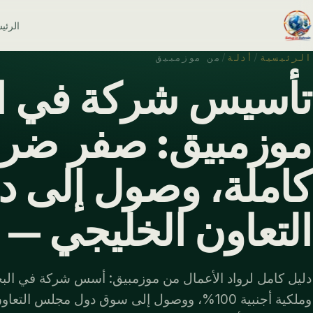
الرئي
الرئيسية
/
أدلة
/
من موزمبيق
تأسيس شركة في ال
موزمبيق: صفر ضرا
كاملة، وصول إلى 
التعاون الخليجي — مح
وملكية أجنبية 100%، ووصول إلى سوق دول مجلس الت