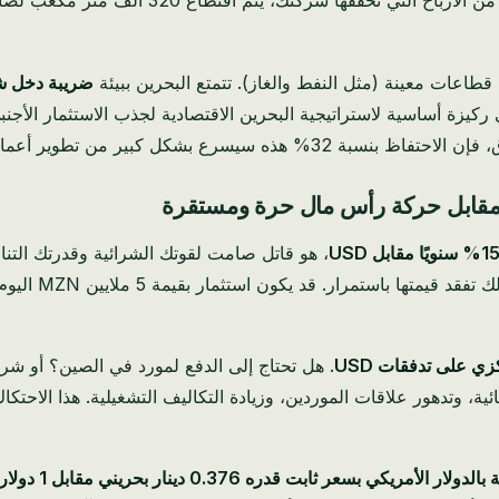
المواهب أو توسيع عملياتك. هذا يعني أنه مقابل
قطاعات معينة (مثل النفط والغاز). تتمتع البحرين ببيئة
ضريبة دخل ش
كيزة أساسية لاستراتيجية البحرين الاقتصادية لجذب الاستثمار الأجنبي
، مما يسمح بتوسع أسرع ومرونة مالية أكبر.
 مقابل حركة رأس مال حرة ومستقرة
، هو قاتل صامت لقوتك الشرائية وقدرتك التنافس
ي على تدفقات USD
. هل تحتاج إلى الدفع لمورد في الصين؟ أو شر
ئية، وتدهور علاقات الموردين، وزيادة التكاليف التشغيلية. هذا الاحتكا
لار الأمريكي بسعر ثابت قدره 0.376 دينار بحريني مقابل 1 دولار أمريكي