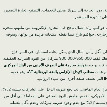
بة 100% على معظم الأنشطة، دون الحاجة إلى شريك محلي للخدمات، التصنيع، تجارة التصدير،
ى تأشيرة المستثمر.
واكيم، رائد أعمال ناجح في التجارة الإلكترونية من مابوتو. متجره
وخارجه. جواكيم بارع فيما يفعله، منتجاته فريدة من نوعها، وسوقه
 إلى تآكل رأس المال الذي يمكن إعادة استثماره في النمو. فإن
، يعني أن ربح المليون متركال الذي حققه العام الماضي يساوي فعليًا فقط 850,000-900,000 متركال من القوة الشرائية الحقيقية
 فإنه يواجه
ضوابط صارمة على الصرف الأجنبي من البنك المركزي
ثم هناك
متطلب الإيداع الإلزامي باللغة البرتغالية AT
، وهو عقبة
التي تضيف طبقة أخرى من عبء الرواتب.
قصة جواكيم ليست فريدة من نوعها. ضع في اعتبارك مشغل لوجستيات مقره في مابوتو قام بنقل ثلاث حاويات من مواد البناء عبر ميناء بيرا العام الماضي. بعد دفع ضريبة الدخل على الشركات بنسبة 32%،
سبة 12% من انخفاض قيمة الموزمبيق مقابل الدولار الأمريكي، انخفض هامش الربح الصافي على المعاملة إلى أقل من