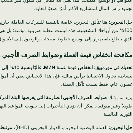
تجميع رأس المال للمشاريع الأكبر أمرًا صعبًا للغاية.
حل البحرين:
هنا تتألق البحرين، خاصة بالنسبة للشركات العاملة خارج 
100% من أرباحك التشغيلية. هذه ليست عطلة ضريبية مؤقتة؛ بل هي ر
الذي يتطلع باستمرار إلى توسيع خطوط منتجاته والوصول إلى الأسواق، فإن الاحتفاظ بنسبة 32% هذه سيسرع بشكل كبير من تطوير أعماله
مكافحة انخفاض قيمة العملة وضوابط الصرف الأجنبي
تحديك في موزمبيق:
انخفاض قيمة عملة MZN، غالبًا بنسبة 10% إلى 15% سنويًا مقابل USD
غضون عام، فقط بسبب تآكل العملة.
يزيد من ذلك
ضوابط الصرف الأجنبي الصارمة التي يفرضها البنك المركز
طويلاً وغير متوقعة. يمكن أن تؤدي التأخيرات إلى تفويت المواعيد النها
التوريد العالمية.
حل البحرين:
العملة الوطنية للبحرين، الدينار البحريني (BHD)،
مرتبطة بالدو