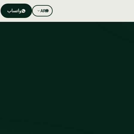
واتساب
AR
🌐