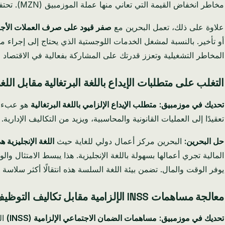
مخاطر انخفاض القيمة التي تعاني منها عملة الموزمبيق (MZN). تحتفظ أصولك بقيمتها، مما يوفر أساسًا ماليًا يمكن التنبؤ به وآمنًا لعملياتك الدولية.
علاوة على ذلك، تعمل البحرين مع
صفر قيود على صرف العملات الأجن
أو تأخير. بالنسبة لمشغل الخدمات اللوجستية الذي يحتاج إلى إجراء مد
المخاطر التشغيلية وتعزز قدرتك على المشاركة بفعالية في الاقتصاد العالمي. يحتفظ مصرف البحرين المركزي (CBB)
التغلب على متطلبات الإيداع باللغة البرتغالية مقابل اللغة
تحديك في موزمبيق:
متطلب الإيداع الإلزامي باللغة البرتغالية
هو عبء إد
تعقيدًا إلى العمليات القانونية والمحاسبية، ويزيد من التكاليف الإدارية
حل البحرين:
البحرين مركز أعمال دولي للغاية حيث
اللغة الإنجليزية ه
المالية تجري أعمالها بسهولة باللغة الإنجليزية. هذا يبسط الامتثال و
يوفر الوقت والمال. تضمن بيئة اللغة السلسة هذه انتقالًا أكثر سلاسة و
معالجة مساهمات INSS الإلزامية مقابل تكاليف التوظيف المرنة
تحديك في موزمبيق:
مساهمات الضمان الاجتماعي الإلزامية (INSS)
ال