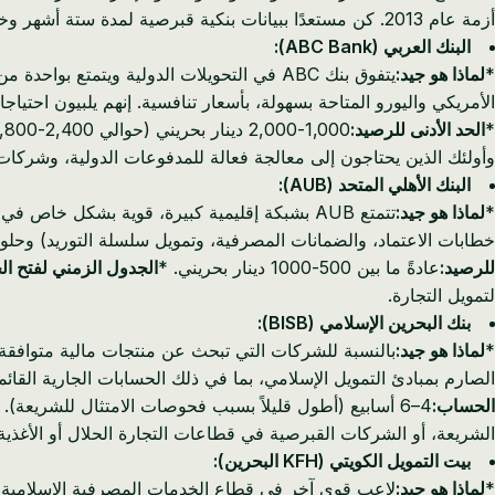
أزمة عام 2013. كن مستعدًا ببيانات بنكية قبرصية لمدة ستة أشهر وخطة عمل واضحة.
البنك العربي (ABC Bank):
*
لماذا هو جيد:
يتفوق بنك ABC في التحويلات الدولية ويتمت
الأمريكي واليورو المتاحة بسهولة، بأسعار تنافسية. إنهم يلبيون احتي
*
الحد الأدنى للرصيد:
1,000-2,000 دينار بحريني (حوالي 2,400-4,800 يورو)، وعادة ما يكون أعلى للحسابات المؤسسية. *
وأولئك الذين يحتاجون إلى معالجة فعالة للمدفوعات الدولية، وشركات 
البنك الأهلي المتحد (AUB):
*
لماذا هو جيد:
تتمتع AUB بشبكة إقليمية كبيرة، قوية بشكل 
خطابات الاعتماد، والضمانات المصرفية، وتمويل سلسلة التوريد) وحلول الخدم
للرصيد:
عادةً ما بين 500-1000 دينار بحريني. *
الجدول الزمني لفتح ا
لتمويل التجارة.
بنك البحرين الإسلامي (BISB):
*
لماذا هو جيد:
بالنسبة للشركات التي تبحث عن منتجات مالية متوافقة م
الصارم بمبادئ التمويل الإسلامي، بما في ذلك الحسابات الجارية القائم
الحساب:
4–6 أسابيع (أطول قليلاً بسبب فحوصات الامتثال للشريعة). *
الشريعة، أو الشركات القبرصية في قطاعات التجارة الحلال أو الأغذية 
بيت التمويل الكويتي (KFH البحرين):
*
لماذا هو جيد: