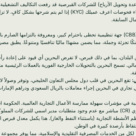
 فإن متطلبات الجوهر المتزايدة بعد BEPS (تآكل القاعدة وتحويل الأرباح) للشركات القبرصية قد
يمكن أن تضيف طبقات من التكلفة والتعقيد مع إثارة تدقيق متزايد أثناء ف
ال السابقة.
يعتبر مصرف البحرين المركزي (CBB) جهة تنظيمية تحظى باحترام كبير، ومعروفة بال
بلدان، بما في ذلك قبرص، لا تفرض البحرين أي قيود على إعادة رأس
ي. تسمح البحرين بالتحويلات الخارجية الفورية بالعملات الرئيسية مثل 
ة.
:
تقع البحرين في قلب دول مجلس التعاون الخليجي، وتوفر وصولاً لا
ي تجاري في البحرين إجراء معاملات بالريال السعودي ودراهم الإمارات
ية في مؤشرات سهولة ممارسة الأعمال التجارية العالمية. الحكومة است
دة (WLL).
تفاظ بأرصدة كبيرة في الوطن.
ل من الخدمات المصرفية التقليدية والإسلامية، مما يوفر مجموعة وا