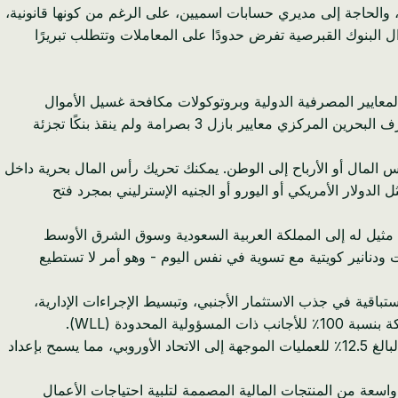
 رفعت التكاليف التشغيلية، والحاجة إلى مديري حسابات اسميين، على الرغم من كونها قانونية،
حوصات اعرف عميلك (KYC) إذا لم يتم شرحها بشكل كافٍ. لا تزال البنوك القبرصية تفرض حدودًا على المعاملات وتتطلب تبريرًا
تزامها الصارم بالمعايير المصرفية الدولية وبروتوكولات مكافحة غسيل الأموال
(AML). هذا يخلق بيئة مستقرة وآمنة لأموالك. تستضيف البحرين 29 بنكًا تجزئة وجملة، مما يضمن مشهدًا ماليًا تنافسيًا ومتنوعًا. يطبق مصرف البحرين المركزي معايير بازل 3 بصرامة ولم ينقذ بنكًا تجزئة
 المال أو الأرباح إلى الوطن. يمكنك تحريك رأس المال بحرية داخل
الدولار الأمريكي أو اليورو أو الجنيه الإسترليني بمجرد فتح
 مثيل له إلى المملكة العربية السعودية وسوق الشرق الأوسط
 ودنانير كويتية مع تسوية في نفس اليوم - وهو أمر لا تستطيع
باقية في جذب الاستثمار الأجنبي، وتبسيط الإجراءات الإدارية،
تتمتع البحرين بضريبة شركات صفرية على معظم الأنشطة التجارية (باستثناء النفط والغاز). هذا يكمل معدل قبرص البالغ 12.5٪ للعمليات الموجهة إلى الاتحاد الأوروبي، مما يسمح بإعداد
سعة من المنتجات المالية المصممة لتلبية احتياجات الأعمال