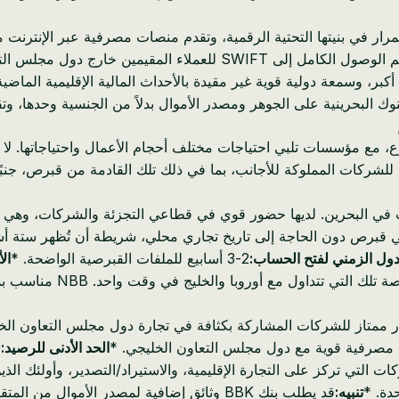
تمرار في بنيتها التحتية الرقمية، وتقدم منصات مصرفية عبر الإنترنت
ن خارج دول مجلس التعاون الخليجي.
أكبر، وسمعة دولية قوية غير مقيدة بالأحداث المالية الإقليمية الما
بنوك البحرينية على الجوهر ومصدر الأموال بدلاً من الجنسية وحدها، وتق
ع، مع مؤسسات تلبي احتياجات مختلف أحجام الأعمال واحتياجاتها. ل
 للشركات المملوكة للأجانب، بما في ذلك تلك القادمة من قبرص، جنبًا
ة للأجانب في البحرين. لديها حضور قوي في قطاعي التجزئة والشركات، و
ي قبرص دون الحاجة إلى تاريخ تجاري محلي، شريطة أن تُظهر ستة أ
دول الزمني لفتح الحساب:
2-3 أسابيع للملفات القبرصية الواضحة. *
ال
الخليج في وقت واحد. NBB مناسب بشكل خاص للشركات ذات المساهم الواحد (WLLs).
ر ممتاز للشركات المشاركة بكثافة في تجارة دول مجلس التعاون الخ
بط مصرفية قوية مع دول مجلس التعاون الخليجي. *
الحد الأدنى للرصيد:
ات التي تركز على التجارة الإقليمية، والاستيراد/التصدير، وأولئك ال
دة. *
تنبيه:
قد يطلب بنك BBK وثائق إضافية لمصدر الأمو