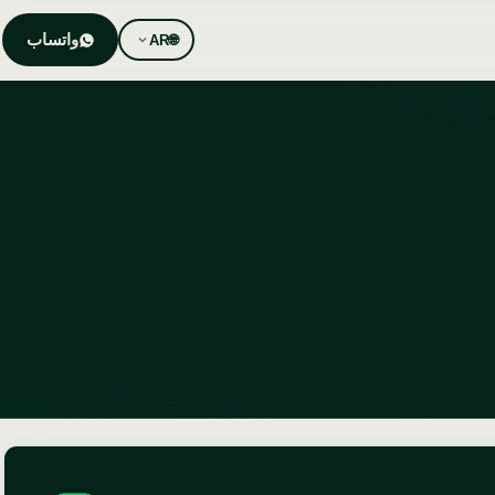
واتساب
AR
🌐