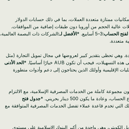
ون إمكانيات ممتازة متعددة العملات، بما في ذلك حسابات الدولار
ويلات عالية الحجم من أوروبا دون طبقات إضافية من الموافقات.
لفتح الحساب:
3–5 أسابيع. *
الأفضل لـ:
الشركات ذات البصمة العالمية،
ة متعددة.
حدة. وهي تحظى بتقدير كبير لعروضها في مجال تمويل التجارة (مثل
فيجب أن تكون AUB خيارًا أساسيًا. *
الحد الأدنى
يات الإقليمية وأولئك الذين يحتاجون إلى دعم وأدوات متطورة
مون مجموعة كاملة من الخدمات المصرفية الإسلامية، مع الالتزام
 وعادة ما يكون 500 دينار بحريني. *
جدول فتح
 تلك التي تخدم قاعدة عملاء تفضل الخدمات المصرفية المتوافقة مع
تي (KFH) البحرين هو جزء من مجموعة بيت التمويل الكويتي، وهي واحدة من أكبر البنوك الإسلامية على مستوى