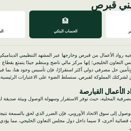
طني قبرص
🏦
ر
الحساب البنكي
الم
 رواد الأعمال من قبرص وخارجها عبر المشهد التنظيمي الديناميكي في
س التعاون الخليجي؛ إنها مركز مالي ناضج ومنظم جيدًا يتمتع بقطا
 وتأمين حل مصرفي دولي أكثر استقرارًا، فإن تأسيس وجود هنا، بما 
 لشركتك المملوكة لقبرص. سنسلط الضوء على الاعتبارات الرئيسية
 الأعمال القبارصة
ت المصرفية المحلية، حيث توفر الاستقرار وسهولة الوصول وبيئة صديقة
قضائية أخرى، لا سيما داخل دول مجلس التعاون الخليجي، مما يؤدي غا