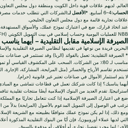
العالم. لديهم علاقات قوية داخل الكويت ومنطقة دول مجلس التعاون ال
الحساب:
4–6 أسابيع. *
الأفضل لـ:
الشركات التي تتطلب خدمات مصرفية 
علاقات تجارية قائمة مع دول مجلس التعاون الخليجي.
عند اتخاذ قرارك، ضع في اعتبارك نموذج عملك، والأسواق المستهدفة، 
NBB للعمليات اليومية وحساب إسلامي في بيت التمويل الكويتي (KFH) البحرين لعقود دول مجلس التعاون الخليجي المحددة.
الصيرفة الإسلامية مقابل التقليدية – أيهما يناس
البحرين فريدة من نوعها في تقديمها لنظامي الصيرفة التقليدية والإسلا
* الصيرفة التقليدية: تعمل بالفوائد (الربا) وقد تستثمر في صناعات م
مناسب لـ 80٪ من الشركات. السحب على المكشوف القياسي أو تم
تستخدم تقاسم الأرباح والخسائر (مثل المرابحة، المشاركة، الإجارة، الم
لا يتم استثمار الأموال في صناعات تعتبر غير قانونية (حرام).
أيهما يناسبك؟ إذا كانت شركتك تعمل في قطاعات تتماشى مع المبادئ الت
استراتيجيًا. تقدم العديد من البنوك الإسلامية أيضًا منتجات تقليدية تنافس
ضع في اعتبارك الصيرفة الإسلامية إذا كنت تتعامل تجاريًا مع المملكة
ترغب في الوصول إلى التمويل المدعوم بالأصول (المرابحة) بدلاً من ا
ومع ذلك، إذا لم يكن نموذج عملك متوافقًا بطبيعته مع الشريعة الإ
التي لديها عملاء أوروبيون)، فإن أيًا من البنوك التقليدية المذكور
الآخر؛ إنها مجرد تفضيل تجاري أو أخلاقي أو مدفوع بالسوق.