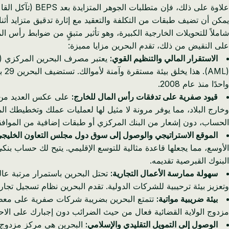
علاوة على ذلك،
شاملاً للتحويلات الخارجية الكبيرة، وهو تأثير متبقٍ من ضوابط رأس الم
على النقيض من ذلك، تقدم البحرين مزايا مميزة:
الاستقرار المالي والتنظيم القوي:
واحدًا منذ عام 2008.
قيود صفرية على تدفقات رأس المال للخارج:
على عكس العديد من ال
وخارج البلاد، مما يوفر مرونة لا مثيل لها لعمليات عملك وتخطيطك المال
الحساب، دون إشعار من البنك المركزي أو طبقات إضافية من الموافق
الموقع الاستراتيجي والوصول إلى سوق دول مجلس التعاون الخليجي
الأوسع، مما يجعلها قاعدة مثالية للتوسع الإقليمي. يتيح لك حساب بنك
البنوك القبرصية تقديمه.
سهولة ممارسة الأعمال التجارية:
تحتل البحرين باستمرار مرتبة عال
وتعزيز بيئة ترحيبية للشركات الدولية. تقدم البحرين نظام تسجيل تجاري (CR) مباشر مع عدم وجود متطلبات مدير اسمي للشركات المملوكة بنسبة 100٪ للأجانب ذات المسؤولية المحدو
بيئة ضريبية مواتية:
مزدوج الولاية القضائية فعال من حيث الضرائب دون إجبارك على الاح
الوصول إلى التمويل التقليدي والإسلامي:
البحرين هي مركز مزدوج لك