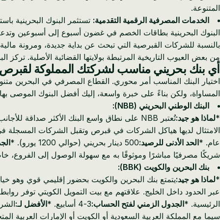
المتنوعة.
الخدمات المصرفية الرقمية التقدمية:
تستثمر البنوك البحرينية باس
البنوك البحرينية بطاقات الخصم في غضون أسبوع إلى أسبوعين وتدعم الوصول الكامل إلى SWIFT للعملاء المقيمي
بالنسبة للشركات القبرصية التي تبحث عن بداية جديدة، ومرونة مالية 
من بعض العيوب التاريخية المرتبطة بولايتها القضائية الأصلية. تركز ال
أي بنك بحريني مناسب لشركتك المملوكة لقبرص
اختيار البنك المناسب أمر محوري. القطاع المصرفي في البحرين متنو
المساواة، ولكن بناءً على خبرة واسعة، إليك أفضل البنوك الموصى بها
البنك الوطني البحريني (NBB):
*
لماذا هو جيد:
تُعتبر NBB على نطاق واسع البنك الأكثر صداق
الامتثال لديها هياكل الشركات في قبرص وتقبل الشركات المسجلة ف
عام. *
الحد الأدنى للرصيد:
500 دينار بحريني (حوالي 1200 يورو). *
الج
شريكًا مصرفيًا مباشرًا وموثوقًا به مع سهولة الوصول إلى الفروع، خاصة تلك التي تتداول مع أوروبا و
بنك البحرين والكويت (BBK):
*
لماذا هو جيد:
يتمتع بنك البحرين والكويت بحضور إقليمي قوي وهو خيا
عبر الحدود داخل الخليج. علاقتهم مع بيت التمويل الكويتي توفر روا
الرئيسية. *
الجدول الزمني لفتح الحساب:
3-4 أسابيع. *
الأفضل لـ:
الشرك
سيما مع المملكة العربية السعودية أو الكويت أو الإمارات العربية المتح