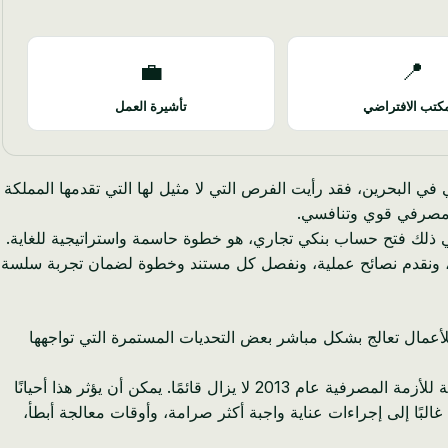
💼
📍
كتب الافتراضي
تأشيرة العمل
 البحرين، فقد رأيت الفرص التي لا مثيل لها التي تقدمها المملكة
ع مصرفي قوي وتنافسي.
في ذلك فتح حساب بنكي تجاري، هو خطوة حاسمة واستراتيجية للغاية.
، ونقدم نصائح عملية، ونفصل كل مستند وخطوة لضمان تجربة سلسة
 للأعمال تعالج بشكل مباشر بعض التحديات المستمرة التي تواجهها
بينما تتمتع قبرص بمعدل ضريبة شركات جذاب يبلغ 12.5% وإمكانية الوصول إلى سوق الاتحاد الأوروبي، فإن الضرر الذي لحق بالسمعة نتيجة للأزمة المصرفية عام 2013 لا يزال قائمًا. يمكن أن يؤثر هذا أحيانًا
لبًا إلى إجراءات عناية واجبة أكثر صرامة، وأوقات معالجة أبطأ،