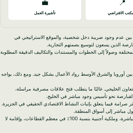
💼
📍
كتب الافتراضي
تأشيرة العمل
 بين عدم وجود ضريبة دخل شخصية، والموقع الاستراتيجي في
ارصة الذين يسعون لتوسيع بصمتهم التجارية.
تلفة وصولاً إلى الخطوات والمستندات والتكاليف الدقيقة المطلوبة
لأوروبي، وقد خدم موقع الجزيرة كبوابة بين أوروبا والشرق الأوسط رواد الأعمال بشكل جيد. ومع ذلك، يواجه
 في مجلس التعاون الخليجي. غالبًا ما يتطلب فتح علاقات مصرفية مراسلة،
ل القبارصة نحو تأسيس وجود مباشر في الخليج.
ط الآن قواعد أكثر صرامة فيما يتعلق بإثبات النشاط الاقتصادي الحقيقي في الجزيرة.
صول مباشر إلى أسواق المنطقة.
يقدم برنامج التأشيرة الاستثمارية في البحرين للمواطنين القبرصيين شيئًا نادرًا بشكل متزايد في دول مجلس التعاون الخليجي: رعاية ذاتية مباشرة، وملكية أجنبية بنسبة 100٪ في معظم القطاعات، وإقامة لا