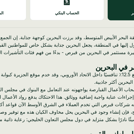
🏦
ر
الحساب البنكي
الم
البحر الأبيض المتوسط، وقد برزت البحرين كوجهة جذابة. إن الجمع
ل إليها في المنطقة، يجعل البحرين جذابة بشكل خاص للمواطنين القب
 مستثمر في البحرين من قبرص - بدءًا من فهم فئات التأشيرات المخ
مر في البحرين
تقدم قبرص مزايا حقيقية للأعمال - يظل معدل ضريبة الشركات البالغ 12.5٪ تنافسيًا داخل الاتحاد ا
بحرين أكثر جاذبية.
مًا على السمعة لا يزال أصحاب الأعمال القبارصة يواجهونه عند التعامل مع البنوك
 إجراءات عناية واجبة إضافية ووثائق. هذا الاحتكاك يدفع رواد الأعما
ـ BEPS أيضًا إلى تعقيد الأمور. تواجه شركات قبرص التي تخدم العملاء في الشرق الأوس
لخليج، فإن إنشاء وجود في البحرين يحل مخاوف الكيان هذه مع توفير و