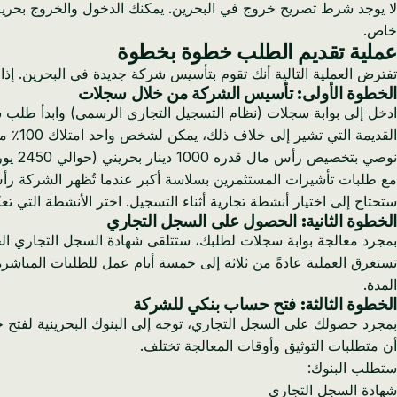
لا يوجد شرط تصريح خروج في البحرين. يمكنك الدخول والخروج بحرية 
خاص.
عملية تقديم الطلب خطوة بخطوة
تفترض العملية التالية أنك تقوم بتأسيس شركة جديدة في البحرين. إذا 
الخطوة الأولى: تأسيس الشركة من خلال سجلات
القديمة التي تشير إلى خلاف ذلك، يمكن لشخص واحد امتلاك 100٪ من شركة ذات مسؤولية محدودة، والحد الأدنى لرأس المال المطلوب هو 1 دينار بحريني فقط.
مع طلبات تأشيرات المستثمرين بسلاسة أكبر عندما تُظهر الشركة ر
ستحتاج إلى اختيار أنشطة تجارية أثناء التسجيل. اختر الأنشطة التي تعكس بدقة عملك الفعلي - تقوم هيئة تنظيم 
الخطوة الثانية: الحصول على السجل التجاري
بمجرد معالجة بوابة سجلات لطلبك، ستتلقى شهادة السجل التجاري الخ
تستغرق العملية عادةً من ثلاثة إلى خمسة أيام عمل للطلبات المباشر
المدة.
الخطوة الثالثة: فتح حساب بنكي للشركة
بمجرد حصولك على السجل التجاري، توجه إلى البنوك البحرينية لفتح 
أن متطلبات التوثيق وأوقات المعالجة تختلف.
ستطلب البنوك:
شهادة السجل التجاري