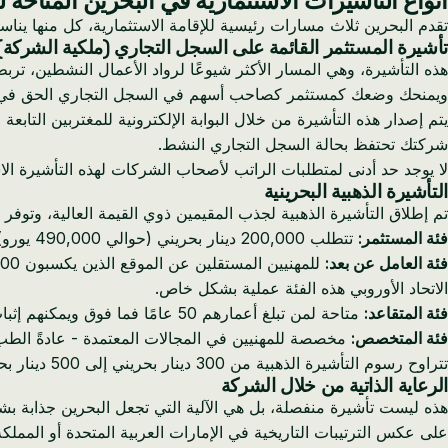
أنواع التأشيرات الاستثمارية في البحرين المتاحة 
تقدم البحرين ثلاث مسارات رئيسية للإقامة الاستثمارية، كل منها ينا
تأشيرة المستثمر القائمة على السجل التجاري (ملكية الشركة)
ويمنحك وضعك كمستثمر كصاحب أسهم في السجل التجاري الحق في ا
شركتك تحتفظ بحالة السجل التجاري النشط.
لا يوجد حد أدنى لمتطلبات الراتب لأصحاب الشركات لهذه التأشيرة الا
التأشيرة الذهبية البحرينية
تم إطلاق التأشيرة الذهبية لجذب المقيمين ذوي القيمة العالية، وتوفر إقامة لمدة 10 سنوات وتديرها الهيئة الوطنية لتسجيل السكان (RA
فئة المستثمر:
تتطلب 200,000 دينار بحريني (حوالي 490,000 يورو) في استثمارات بحرينية مؤهلة. يمكن أن يشمل ذلك العقارات أو رأس مال الأعمال أو صناديق الاستثمار المعتمدة.
فئة العامل عن بعد:
الاتحاد الأوروبي هذه الفئة عملية بشكل خاص.
فئة المتقاعد:
متاحة لمن تبلغ أعمارهم 50 عامًا فما فوق ويمكنهم إثبات دخل تقاعدي أو دخل سلبي كافٍ لإعالة أنفسهم في البحرين.
فئة المتخصص:
مخصصة للمهنيين في المجالات المعتمدة - عادةً الطب و
تتراوح رسوم التأشيرة الذهبية من 300 دينار بحريني إلى 500 دينار بحريني حسب الفئة وسرعة المعالجة.
الرعاية الذاتية من خلال الشركة
هذه ليست تأشيرة منفصلة، بل هي الآلية التي تجعل البحرين جذابة ب
على عكس الترتيبات التاريخية في الإمارات العربية المتحدة أو المم