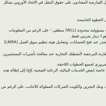
القبارصة المعتادون على حقوق التنقل في الاتحاد الأوروبي بشكل
ى الخطوة الخامسة.
ادخل إلى بوابة سجلات (نظام التسجيل التجاري الرسمي) وابدأ طلب شركتك. بالنسبة لمعظم رواد الأعمال القبارصة، فإن هيكل شركة ذات مسؤولية محدودة (WLL) منطقي - على الرغم من المعلومات
نوصي بتخصيص رأس مال قدره 1000 دينار بحريني (حوالي 2450 يورو) لسببين عمليين: ترى البنوك الشركات ذات رأس المال المنخفض بحذر عند فتح الحسابات، وتتعامل هيئة تنظيم سوق العمل (LMRA)
ضروري لجميع الخطوات اللاحقة.
اصة (بعض الخدمات المالية، الرعاية الصحية، إلخ) إلى إطالة هذه
، وبنك البحرين والكويت الشركات المملوكة للأجانب، على الرغم من