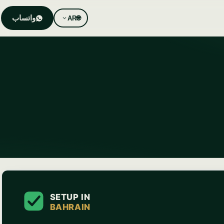
واتساب
AR
🌐