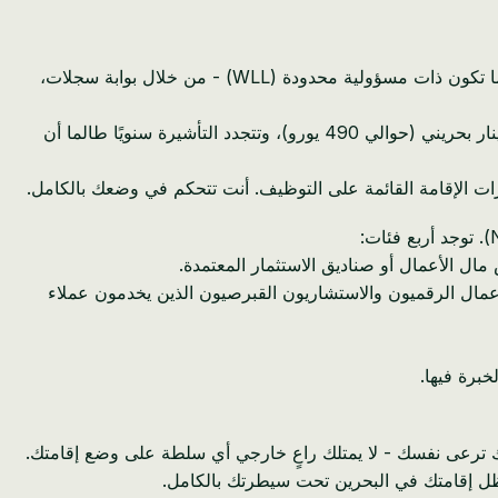
هذه التأشيرة، وهي المسار الأكثر شيوعًا لرواد الأعمال النشطين، تربط إقامتك مباشرة بملكية شركة بحرينية. تقوم بتسجيل شركة - عادةً ما تكون ذات مسؤولية محدودة (WLL) - من خلال بوابة سجلات،
يتم إصدار هذه التأشيرة من خلال البوابة الإلكترونية للمغتربين التابعة لهيئة تنظيم سوق العمل (LMRA). تبلغ التكلفة السنوية حوالي 200 دينار بحريني (حوالي 490 يورو)، وتتجدد التأشيرة سنويًا طالما أن
رات الإقامة القائمة على التوظيف. أنت تتحكم في وضعك بالكامل.
خارج البحرين. يجد رواد الأعمال الرقميون والاستشاريون القبرصيون الذين يخدمون عملاء
برة فيها.
ك ترعى نفسك - لا يمتلك راعٍ خارجي أي سلطة على وضع إقامتك.
 تظل إقامتك في البحرين تحت سيطرتك بالكامل.