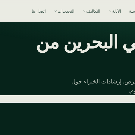
سية
الأدلة
التكاليف
التجديدات
اتصل بنا
ي البحرين من
رص. إرشادات الخبراء حول
م.