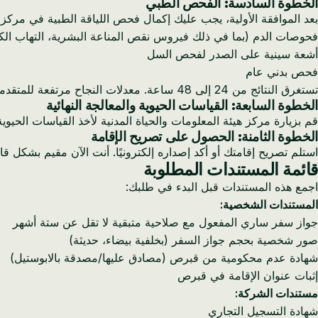
الخطوة السادسة: الفحص الطبي
بعد الموافقة الأولية، يجب عليك إكمال فحص اللياقة الطبية في مرك
فحوصات الدم (بما في ذلك فيروس نقص المناعة البشرية، التهاب الكبد B و 
أشعة سينية على الصدر لفحص السل
فحص بدني عام
تستغرق النتائج من 24 إلى 48 ساعة. معدلات النجاح مرتفعة للمتقدمين الأصحاء - وهذا ليس عائقًا للحالات الصحية العادية.
الخطوة السابعة: القياسات الحيوية والمعالجة النهائية
قم بزيارة مركز هيئة المعلومات والحياة المدنية لأخذ القياسات الحي
الخطوة الثامنة: الحصول على تصريح الإقامة
استلم تصريح إقامتك أو أكد إصداره إلكترونيًا. أنت الآن مقيم بشكل
قائمة المستندات المطلوبة
اجمع هذه المستندات قبل البدء في طلبك:
المستندات الشخصية:
جواز سفر ساري المفعول مع صلاحية متبقية لا تقل عن ستة أشهر
صور شخصية بحجم جواز السفر (بخلفية بيضاء، حديثة)
شهادة عدم محكومية من قبرص (مصادق عليها/مصدقة بالابوستيل)
إثبات عنوان الإقامة في قبرص
مستندات الشركة:
شهادة التسجيل التجاري