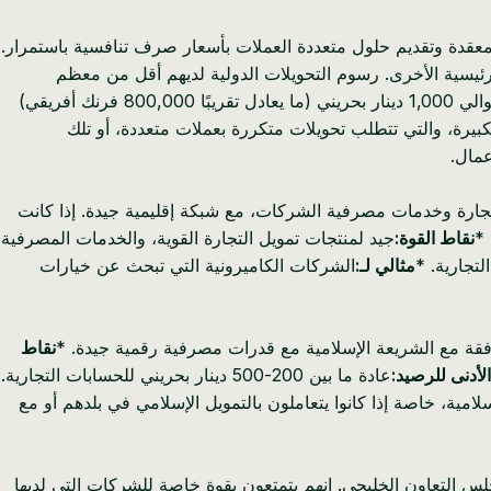
ة المعقدة وتقديم حلول متعددة العملات بأسعار صرف تنافسية باستمرار.
لرئيسية الأخرى. رسوم التحويلات الدولية لديهم أقل من معظم
عادةً ما تكون المتطلبات أعلى، وغالبًا ما تبدأ بحوالي 1,000 دينار بحريني (ما يعادل تقريبًا 800,000 فرنك أفريقي)
كبيرة، والتي تتطلب تحويلات متكررة بعملات متعددة، أو تلك
عمال.
مال إفريقيا (MENA). يشتهر بحلوله في مجال تمويل التجارة وخدمات مصرفية الشركات، مع شبكة إقليمية جيدة. إذا كانت
 *
نقاط القوة:
جيد لمنتجات تمويل التجارة القوية، والخدمات المصرفية
مثالي لـ:
الشركات الكاميرونية التي تبحث عن خيارات
نقاط
الأدنى للرصيد:
عادة ما بين 200-500 دينار بحريني للحسابات التجارية.
امية، خاصة إذا كانوا يتعاملون بالتمويل الإسلامي في بلدهم أو مع
س التعاون الخليجي. إنهم يتمتعون بقوة خاصة للشركات التي لديها