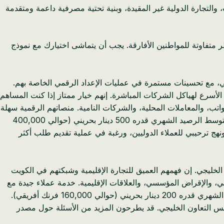
والتجارة الدولية غير المقيدة، وبنية تحتية مصرفية داعمة ومتقدمة
 متفاوتة للمواطنين الأفارقة. يجب أن يتماشى اختيارك مع نموذج
 في التحول الرقمي، مع تحسينات مستمرة في عمليات الإعداد الرقمي الخاصة بهم.
الأسرع لهياكل الشركات المباشرة. إنهم خيار ممتاز إذا كنت المساهم
تب، والمعاملات المحلية، والشركات النامية. منصاتهم الرقمية سهلة
يتطلب حدًا أدنى لمتوسط الرصيد الشهري قدره 500 دينار بحريني (حوالي 400,000
نهج ترحيبي للعملاء الدوليين، ورغبة في عملية تقديم طلب أكثر
الخليجي. إن فهمهم العميق للتجارة الإقليمية وشبكتهم في الكويت
، والإقراض المؤسسي، والعلاقات الإقليمية. خدمة عملاء جيدة مع
يتطلب حدًا أدنى لمتوسط الرصيد الشهري قدره 200 دينار بحريني (حوالي 160,000 فرنك أفريقي).
لس التعاون الخليجي. قد يطرحون المزيد من الأسئلة حول مصدر