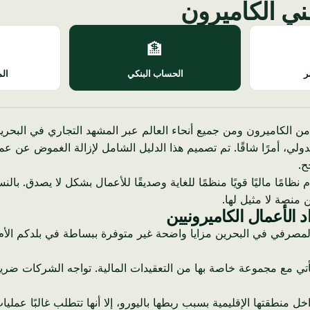
ني الكاميرون
🏦
ر
الحساب البنكي
الم
 عامًا في توجيه رواد الأعمال من الكاميرون ومن جميع أنحاء العالم عبر المشهد التجار
دولي، أمرًا شاقًا. تم تصميم هذا الدليل الشامل لإزالة الغموض عن 
ح.
ًا ماليًا قويًا منظمًا للغاية وصديقًا للأعمال بشكل لا يصدق. بالنسبة
 منصة لا مثيل لها.
 الأعمال الكاميرونيين
المصرفي في البحرين مزايا واضحة غير متوفرة ببساطة في بلدكم الأم.
) ، على الرغم من استقرارها داخل منطقتها الإقليمية بسبب ربطها باليورو، إلا أنها تت