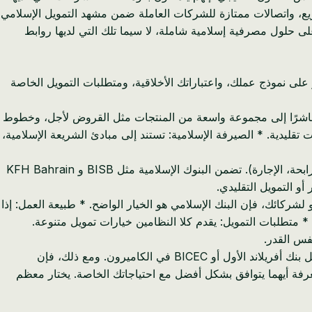
ع، واتصالات ممتازة للشركات العاملة ضمن مشهد التمويل الإسلامي
 حلول مصرفية إسلامية شاملة، لا سيما تلك التي لديها روابط
ر على نموذج عملك، واعتباراتك الأخلاقية، ومتطلبات التمويل الخاصة
لاً مباشرًا إلى مجموعة واسعة من المنتجات مثل القروض لأجل، وخطوط
الجارية دون قيود أخلاقية محددة على أنشطة عملك. تقدم جميع البنوك الموصى بها (NBB، BBK، ABC، AUB) حسابات تقليدية. * الصيرفة الإسلامية: تستند إلى مبادئ الشريعة الإسلامية،
بدلاً من ذلك، تكون المعاملات مدعومة بأصول، مع التركيز على تقاسم الأرباح والخسائر (المضاربة، المشاركة) أو رسوم مقابل الخدمة (المرابحة، الإجارة). تضمن البنوك الإسلامية مثل BISB و KFH Bahrain
أو التمويل التقليدي.
 لشركائك، فإن البنك الإسلامي هو الخيار الواضح. * طبيعة العمل: إذا
 * متطلبات التمويل: يقدم كلا النظامين خيارات تمويل متنوعة.
نفس القدر.
يجد العديد من رواد الأعمال من الكاميرون أن الصيرفة التقليدية توفر إطارًا أكثر ألفة، مشابهًا للتجارب المصرفية التقليدية مع مؤسسات مثل بنك أفريلاند الأول أو BICEC في الكاميرون. ومع ذلك، فإن
عرفة أيهما يتوافق بشكل أفضل مع احتياجاتك الخاصة. يختار معظم