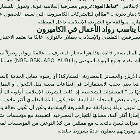
لإسلامي. *
نقاط القوة:
عروض مصرفية إسلامية قوية، وتمويل للمشاري
مثالي لـ:
الشركات الكاميرونية التي تسعى للحصول على
ية متوافقة مع الشريعة الإسلامية داخل المنطقة.
ما يناسب رواد الأعمال في الكاميرون
يين، التقليدي والإسلامي، يعملان بالتوازي. غالبًا ما يعتمد الاختيا
اض المال بسعر فائدة. هذا هو المعيار المعترف به عالميًا ويوفر وصو
الائتمان، والحسابات 
ة. هذا يعني تجنب الاستثمارات في قطاعات معينة مثل الكحول أو القمار 
ا بـ: * المعتقدات الشخصية: إذا كانت الشريعة الإسلامية أولوية لك أو
رفيه، بعض المنتجات المالية)، فقد يكون البنك التقليدي أكثر ملاءمة.
اكل تمويل بديلة ومتوافقة مع الشريعة الإسلامية يمكن أن تكون فعالة ب
ل متزايد. يُنصح بالتحدث مع ممثلين من كلا النوعين من المؤسسات لم
م ومورديهم يعملون عادةً بشروط تقليدية.