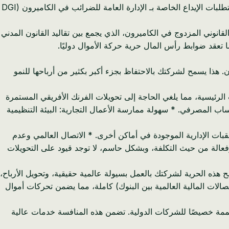
العملات العالمية الرئيسية أو شركاء التجارة في دول مجلس التعاون الخليجي (مجلس التعاون الخليجي). علاوة على ذلك، فإن التنقل في متطلبات الإيداع الخاصة بـ الإدارة العامة للضرائب في الكاميرون (DGI
زيادة التكاليف التشغيلية. أخيرًا، فإن النظام القانوني المزدوج في الكاميرون، الذي يجمع بين تقاليد القانون المدني
ما تعقد ضوابط رأس المال حرية حركة الأموال دوليًا.
ر ضريبة دخل على الشركات لمعظم الأنشطة التجارية، وهو تباين صارخ مع نسبة 33% في الكاميرون. هذا يسمح لشركتك بالاحتفاظ بجزء أكبر بكثير من أرباحها للنمو
 الرئيسية، مما يلغي الحاجة إلى تحويلات الفرنك الأفريقي المستمرة
ساب المصرفي. * سهولة ممارسة الأعمال التجارية: البيئة التنظيمية
لعقبات الإدارية الموجودة في أماكن أخرى. * الاتصال العالمي وعدم
وفعالة من حيث التكلفة، وبشكل حاسم، لا توجد قيود على التحويلات
 هذه الحرية لشركتك بالعمل بسيولة عالمية حقيقية، وتحويل الأرباح،
ويل الأموال إلى ولايات قضائية أخرى بحرية وكفاءة. جميع البنوك الرئيسية لديها إمكانيات SWIFT (جمعية الاتصالات المالية العالمية بين البنوك) كاملة، مما يضمن تحركات أموال
من الخدمات المصممة خصيصًا للشركات الدولية. تضمن هذه المنافسة خدمات عالية