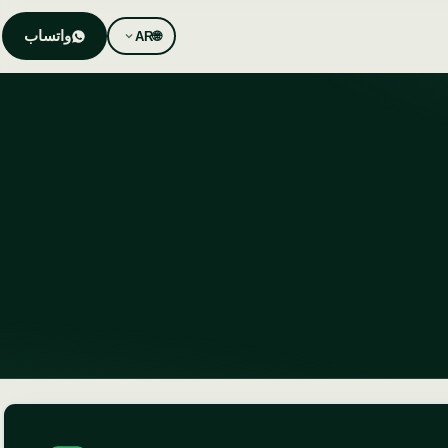
واتساب
AR
🌐