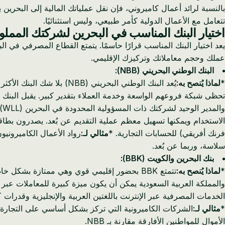
بالنسبة لرائد أعمال كاميروني، فإن نقل عملياتك المالية إلى البحرين
تتعامل مع الأعمال الدولية كأمر طبيعي، وليس استثنائيًا.
اختيار البنك المناسب في البحرين لشركتك المملو
يعد اختيار البنك المناسب قرارًا حاسمًا. يتمتع القطاع المصرفي في
عملك وحجم معاملاتك وتركيزك الإقليمي.
البنك الوطني البحريني (NBB):
*
لماذا يُنصح به:
يُعد البنك الوطني البحري
تحظى شبكة فروعهم الواسعة وخدمة العملاء بتقدير كبير. يقبل البنك 
والمدير الوحيد لشركتك ذات المسؤولية المحدودة في البحرين (WLL). *
الاستخدام ويمكنها تسهيل معظم عملية التقديم عن بُعد. يصدرون بطاق
فرنك أفريقي) للحسابات التجارية. *
مثالي لـ:
رواد الأعمال الكاميروني
سلاسة، وربما عن بُعد.
بنك البحرين والكويت (BBK):
*
لماذا يُنصح به:
تتمتع BBK بحضور إقليمي قوي وهي ممتازة بش
والمملكة العربية السعودية يمكن أن يكون ميزة كبيرة للمعاملات عبر ا
الخدمات المصرفية عبر الإنترنت باللغتين العربية والإنجليزية وقدرات SWIFT كاملة. *
*
مثالي لـ:
الشركات الكاميرونية التي تركز بشكل أساسي على التجارة 
الأموال للمواطنين الأفارقة مقارنة بـ NBB.