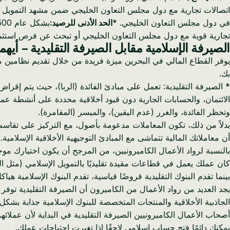
اتصالات تجارية مع دول مجلس التعاون الخليجي ضمن مشهد التمويل ا
في دول مجلس التعاون الخليجي. *
الحد الأدنى للرصيد:
بشكل عام 500 دينار بحريني. *
تجارية قوية مع دول مجلس التعاون الخليجي أو تبحث عن فرص استثمار
الصيرفة الإسلامية مقابل الصيرفة التقليدية – أيه
يوفر القطاع المالي في البحرين ميزة فريدة من خلال تقديم نظامين مصرف
بك.
* الصيرفة التقليدية: تعمل على مبادئ الفائدة (الربا)، حيث يتم إقر
وتحظر الفائدة، والغرر (عدم اليقين)، والميسر (المقامرة).
أن معاملاتك المالية تتماشى مع المبادئ التوجيهية الأخلاقية الإسلامي
بالنسبة لرواد الأعمال الكاميرونيين، من المرجح أن يكون اختيارك موجهً
كان عملك يعمل في قطاعات مقيدة تقليديًا بالتمويل الإسلامي (مثل الت
بينما تقدم البنوك التقليدية قروضًا قياسية، تقدم البنوك الإسلامية هي
الجاذبية الأخلاقية والمنتجات المتخصصة للبنوك الإسلامية جذابة بشك
أصحاب الأعمال الكاميرونيين الصيرفة التقليدية في البداية لأن عملائه
يمكنك دائمًا فتح حساب إسلامي لاحقًا إذا تغيرت احتياجات عملك.