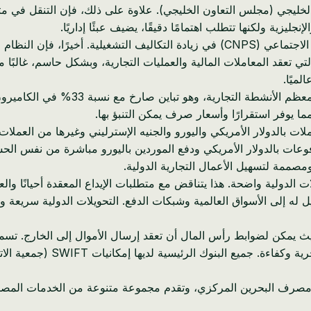
تساهم المساهمات الاجتماعية الإلزامية في الصندوق الوطني للضمان الاجتماعي (CNPS) في 
لتي تعقد المعاملات المالية والعمليات التجارية، وبشكل حاسم، غالبًا 
لميًا.
* الكفاءة الضريبية: تعمل البحرين بصف
 مما يوفر استقرارًا وأسعار صرف يمكن التنبؤ بها.
ات بالدولار الأمريكي واليورو والجنيه الإسترليني وغيرها من العملات
مدفوعات بالدولار الأمريكي ودفع الموردين باليورو مباشرة من نفس الح
ات الدولية واضحة. هذا يتناقض مع متطلبات الإيداع المعقدة أحيانًا وا
 له إلى الأسواق العالمية وشبكات الدفع. التحويلات الدولية سريعة 
حيث يمكن لضوابط رأس المال أن تعقد إرسال الأموال إلى الخارج. تسمح
ودفع الموردين الدوليين، أو تح
ين بـ 29 بنكًا تجزئة وجملة ينظمها مصرف البحرين المركزي، وتقدم مجموعة متنوعة 