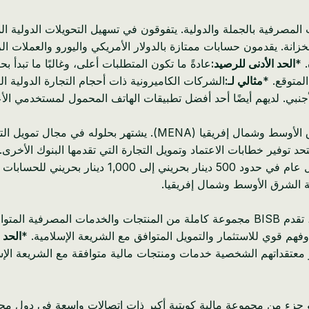
دمات المصرفية بالجملة والدولية. يتفوقون في تسهيل التحويلات الدولي
خزانة. يقدمون حسابات ممتازة بالدولار الأمريكي واليورو والعملات ا
 *
الحد الأدنى للرصيد:
مثالي لـ:
الشركات الكاميرونية ذات أحجام التجارة الدولية ال
نبي. لديهم أيضًا أحد أفضل تطبيقات الهاتف المحمول لمستخدمي الأ
يتمتع بنك الأهلي المتحد بحضور قوي في منطقة الشرق الأوسط وش
د توفير خطابات الاعتماد وتمويل التجارة التي تقدمها البنوك الأخرى.
50 دينار بحريني إلى 1,000 دينار بحريني للحسابات التجارية. *
ة الشرق الأوسط وشمال إفريقيا.
فية رقمية جيدة. *
فهم قوي للاستثمار والتمويل المتوافق مع الشريعة الإسلامية. *
الحد 
أو معتقداتهم الشخصية خدمات ومنتجات مالية متوافقة مع الشريعة الإسل
هو جزء من مجموعة مالية كويتية أكبر ذات اتصالات واسعة في دول مجل