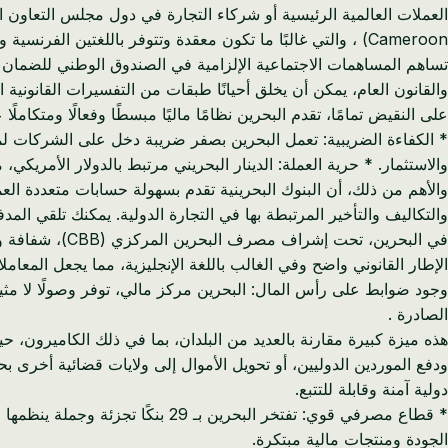
Cameroon) ، والتي غالبًا ما تكون معقدة وتتوفر باللغتين الفرنسية والإنجليزية ولكنها تتطلب اهتمامًا دقيقًا، يضيف عبئًا إداريًا.
والقانون العام، يمكن أن يخلق أحيانًا طبقات من التفسيرات القانونية ا
على النقيض تمامًا، تقدم البحرين نظامًا ماليًا مبسطًا وفعالًا ومتكاملًا عا
والاستثمار. * حرية العملة: الدينار البحريني مرتبط بالدولار الأمريكي،
والأهم من ذلك، أن البنوك البحرينية تقدم بسهولة حسابات متعددة العمل
والتكاليف والتأخير المرتبطة بها في التجارة الدولية. يمكنك تلقي ال
في البحرين، تحت إشراف مصرف البحرين المركزي (CBB)، شفافة ومصممة لتسهيل الأعمال التجارية الدولية.
الإطار القانوني واضح وفي الغالب باللغة الإنجليزية، مما يجعل المعامل
وجود ضوابط على رأس المال: البحرين مركز مالي، توفر وصولًا لا مثيل
الصادرة .
هذه ميزة كبيرة مقارنة بالعديد من البلدان، بما في ذلك الكاميرون، 
دولية آمنة وقابلة للتتبع.
* قطاع مصرفي قوي: تفتخر البحر
الجودة ومنتجات مالية مبتكرة.