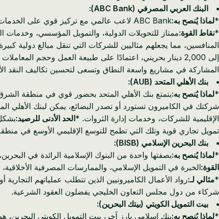
البنك العربي المصرفي (ABC Bank):
*
لماذا يُنصح به:
ABC Bank لاعب عالمي مع تركيز قوي على الخ
*
نقاط القوة:
ممتاز للتحويلات الدولية، والتمويل المؤسسي، وخدمات ال
المنافسين، مما يجعلهم مثاليين للشركات التي تنقل مبالغ دولية كبيرة.
إلى 2,000 دينار بحريني، اعتمادًا على طبيعة العمل وحجم المعاملات المتوقع. *
المشاركة في مشاريع واسعة النطاق وتسعى لتحسين تكاليف النقد الأج
بنك الأهلي المتحد (AUB):
*
لماذا يُنصح به:
شركتك في الكاميرون تستورد أو تصدر البضائع، يمكن لبنك الأهلي المتح
الإقليمية للشركات، وخدمات إدارة الثروات. *
الحد الأدنى للرصيد:
بشكل عام في حدود 0
تمويل تجاري قوية وتلك التي تطمح للتوسع الإقليمي الأوسع في منطق
بنك البحرين الإسلامي (BISB):
*
لماذا يُنصح به:
بصفتها واحدة من البنوك الإسلامية الرائدة في البحرين، تقدم BISB مجموعة كاملة من المنتجات والخدمات المصرفية المتوافقة مع الشريعة الإسلامية مع قدرات مصر
القوة:
الخبرة في التمويل الإسلامي، والممارسات المصرفية الأخلاقية، و
*
مثالي لـ:
رواد الأعمال الكاميرونيين الذين تتطلب عملياتهم التجارية 
شركاء من دول مجلس التعاون الخليجي يفضلون العقود الشرعية.
بيت التمويل الكويتي (بيتك البحرين):
*
لماذا يُنصح به:
بنك إسلامي بارز آخر، بيت التمويل الكويتي البحرين، 