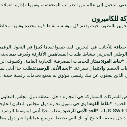
 يعني الدخول إلى عالم من الضرائب المنخفضة، وسهولة إدارة العملات، 
كة للكاميرون
 البحرين بالتطور، حيث يقدم كل مؤسسة نقاط قوة محددة وشهية مخاطر
ني (NBB) بلا شك البنك الأكثر صداقة للأجانب في البحرين. لقد حققوا تقدمًا كبيرًا
الوطني البحريني بنشاط طلبات المساهمين الأفارقة ويُعرف بمعالجته 
نقاط القوة:
ممتاز للخدمات المصرفية التجارية العامة، وكشوف الروا
ات الخصم والائتمان بسرعة. *
الحد الأدنى للرصيد:
ون الذين يبحثون عن بنك رئيسي موثوق به يتمتع بخدمات رقمية جيدة، و
كل خاص للشركات المشاركة في التجارة داخل منطقة دول مجلس التعاون 
لحدود. *
نقاط القوة:
قوي في تمويل تجارة دول مجلس التعاون الخليجي
الحد الأدنى للرصيد:
داخل منطقة الخليج أو تلك التي تخطط لتوسيع عملياتها عبر دول مج