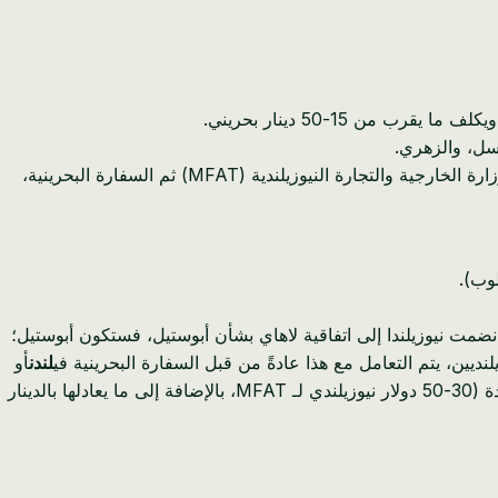
ن 15-50 دينار بحريني.
بينما من الممكن نظريًا إجراء فحص طبي في نيوزيلندا، إلا أنه سيتطلب التصديق من وزارة الخارجية والتجارة النيوزيلندية (MFAT) ثم السفارة البحرينية،
وب).
مصادقة الوثيقة من قبل وزارة الشؤون الداخلية النيوزيلندية أو MFAT (إذا انضمت نيوزيلندا إلى اتفاقية لاهاي بشأن أبوستيل، فستكون أبوستيل؛
ديين، يتم التعامل مع هذا عادةً من قبل السفارة البحرينية في
لندن
أو
أقرب بعثة دبلوماسية بحرينية معتمدة. يمكن أن تضيف عملية التصديق هذه 1-2 أسبوعًا إلى الجدول الزمني الخاص بك وتتضمن رسومًا محددة (30-50 دولار نيوزيلندي لـ MFAT، بالإضافة إلى ما يعادلها بالدينار