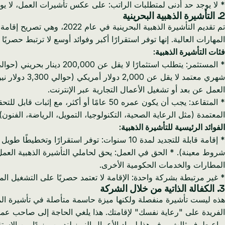
* لا يوجد حد أدنى لمتطلبات الراتب: على عكس تأشيرات العمل، لا ي
2. التأشيرة الذهبية البحرينية
المهارات العالية. إنها توفر استقرارًا أكبر وفوائد أوسع لا ترتبط حصريًا
فئات التأشيرة الذهبية:
شهري معتمد 
العمل عن بعد أو تشغيل الأعمال التجارية عبر الإنترنت.
المعتمدة (مثل الرعاية الصحية، التكنولوجيا، التمويل، الرياضة، الفنون
الفوائد الرئيسية للتأشيرة الذهبية:
شروط معينة). * الحق في العمل: يحق لحاملي التأشيرة الذهبية العمل
المطارات والخدمات الحكومية الأخرى.
* غير مرتبطة بشركة واحدة: الإقامة لا تعتمد حصريًا على التشغيل ال
3. الكفالة الذاتية من خلال الشركة
هذه ليست تأشيرة منفصلة ولكنها ميزة حاسمة متأصلة في تأشيرة المس
الفريدة على "رعاية نفسك" لإقامتك. هذا يلغي الحاجة إلى صاحب عم
براعٍ طرف ثالث. يوفر هذا لرواد الأعمال النيوزيلنديين مزيدًا من الاس