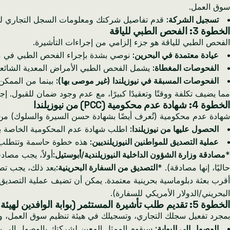
سوق العمل.
تسجيل الشركة:
قدم تفاصيل شركتك ومعلومات السجل التجاري ل
الخطوة 3: الفحص الطبي للياقة
الفحص الطبي للياقة هو جزء إلزامي من إجراءات التأشيرة.
عيادة معتمدة في البحرين:
نوصي بشدة بإجراء الفحص الطبي في مركز معتمد
الفحوصات المغطاة:
يشمل الفحص الطبي الأمراض المعدية الشائعة مثل فيروس 
الفحوصات المسبقة في نيوزيلندا (غير موصى بها):
مما يضيف تكلفة ووقتًا وتعقيدًا كبيرًا، مع عدم وجود ضمان للقبول. 
الخطوة 4: شهادة عدم محكومية (PCC) من نيوزيلندا
شهادة عدم محكومية (تُعرف أيضًا بشهادة حسن السيرة والسلوك) من نيو
الحصول عليها من نيوزيلندا:
اطلب شهادة عدم المحكومية الخاصة بك 
عملية التصديق للمواطنين النيوزيلنديين:
هذه خطوة حاسمة وتتطلب تخ
*
مصادقة وزارة الشؤون الداخلية النيوزيلندية/أبوستيل:
حاليًا، إنها مصادقة). *
التصديق من السفارة البحرينية:
بعد ذلك، يجب تصد
البحريني/الدولار الأمريكي للسفارة).
الخطوة 5: تقديم طلب تأشيرة المستثمر (بوابة الوافدين لهيئة تنظيم سوق العمل)
بمجرد تفعيل سجلك التجاري، وتسجيلك في هيئة تنظيم سوق العمل، و
الوصول إلى البوابة:
سيقوم الممثل المعين لشركتك بالوصول إلى بوا