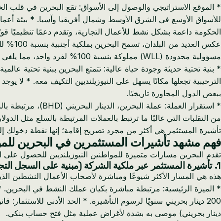
* الموقع الاستراتيجي والوصول إلى الأسواق: تقع البحرين في قلب الخل
للأسواق الأوسع في الشرق الأوسط وشمال أفريقيا وآسيا. * بيئة أعمال 
عكس ال
مسؤولية محدودة (WLL) مملوكة بنسبة 100% لفرد واحد، مما يلغي الحاجة إلى شركاء محليين أو وكلاء خدمات.
* بنية تحتية حديثة وجودة حياة عالية: تتمتع البحرين ببنية تحتية عالمي
الترحيبية تجعلها مكانًا يسهل على النيوزيلنديين التكيف معه. * لا
ببعض الدول المجاورة تاريخيًا.
من التقلبات التي غالبًا ما ترتبط بالعملات المرتبطة بالسلع مثل الدولار 
تأشيرة المستثمر هي أكثر من مجرد تصريح إقامة؛ إنها نقطة دخولك إ
فهم مشهد تأشيرات المستثمرين في البحرين للمواط
تقدم البحرين مسارات متميزة للمواطنين النيوزيلنديين للحصول على ال
1. تأشيرة المستثمر عبر ملكية الشركة (مبنية على السجل التجاري)
هذه هي المسار الأكثر شيوعًا ومباشرة لأصحاب الأعمال النشطين الذين يؤسسون وجودًا ف
* الميزة الرئيسية: مرتبطة مباشرة بكيان عملك النشط في البحرين. * ا
دينار بحريني) موصى به بشدة لأغراض عملية مثل فتح حساب بنكي.