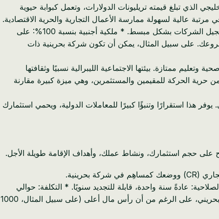
جي الذي تبلغ قيمته تريليونات الدولارات، وتعمل كبوابة حيوية
 مرتبة عالية لسهولة ممارسة الأعمال التجارية والحرية الاقتصادية.
الحكومة داعمة بشكل نشط للأعمال التجارية، وتقدم دعمًا تنظيميًا قويًا، وإطارًا قانونيًا شفافًا، ومبادرات تحول رقمي مثل بوابة سجلات لتسجيل الشركات بشكل مبسط. * ملكية أجنبية بنسبة 100%: على
حك السيطرة الكاملة على مشروعك. على سبيل المثال، يمكن أن تكون شركة بحرينية ذات
وتعليم ممتازة. بيئتها الاجتماعية الليبرالية نسبيًا وثقافتها
من حرية الحركة للمقيمين والمستثمرين، وهي ميزة كبيرة مقارنة
لدينار البحريني (BHD)، مرتبطة بالدولار الأمريكي بسعر ثابت قدره 1 دينار بحريني = 2.659 دولار أمريكي. يوفر هذا استقرارًا وتنبؤًا كبيرًا للمعاملات الدولية، ويحمي استثمارك
صحيح على حجم استثمارك، ونشاط عملك، وأهداف الإقامة طويلة الأجل.
حرينية.
حية: عادةً سنة واحدة، قابلة للتجديد سنويًا. * التكلفة: حوالي
200 دينار بحريني سنويًا لرسوم التأشيرة. * الحد الأدنى للاستثمار: قانونيًا، يمكن تأسيس شركة ذات مسؤولية محدودة (WLL) بمبلغ 1 دينار بحريني، على الرغم من أن رأس مال أعلى (على سبيل المثال، 1000