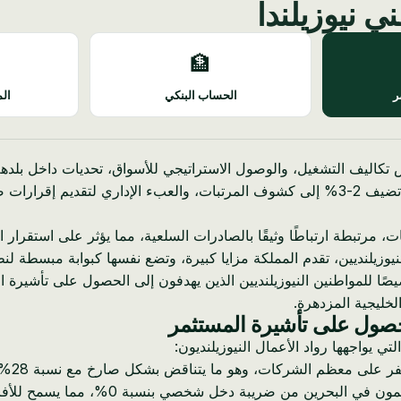
ي نيوزيلندا
🏦
ر
الحساب البنكي
الم
ض تكاليف التشغيل، والوصول الاستراتيجي للأسواق، تحديات داخل بلده
 مرتبطة ارتباطًا وثيقًا بالصادرات السلعية، مما يؤثر على استقرار الت
ل النيوزيلنديين، تقدم المملكة مزايا كبيرة، وتضع نفسها كبوابة مبسطة ل
لخليجية المزدهرة.
للحصول على تأشيرة المستثمر
ي يواجهها رواد الأعمال النيوزيلنديون:
* ضريب
 شخصي بنسبة 0%، مما يسمح للأفراد بالاحتفاظ بجزء أكبر من دخلهم.