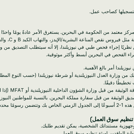
تسجيلها كصاحب عمل.
 من الحكومة في البحرين. يستغرق الأمر عادةً يومًا واحدًا ويكلف ما يقرب م
نقص المناعة البشرية/الإيدز، والتهاب الكبد B و C، والسل، والزهري.
إجراء الفحص في البحرين أبسط وأكثر موثوقية.
زيلندا أمر بالغ الأهمية.
من وزارة العدل النيوزيلندية أو شرطة نيوزيلندا (حسب النوع المطل
طيطًا دقيقًا.
أولاً، يجب 
يق الوثيقة من قبل سفارة مملكة البحرين. بالنسبة للمواطنين النيوزيلن
جهوزية مستنداتك الشخصية، يمكن تقديم طلبك.
بة الوافدين لهيئة تنظيم سوق العمل.