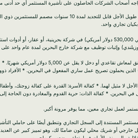
واجه أصحاب الشركات الحاصلون على تأشيرة المستثمر أي حد أدنى مح
تم تقديم التأشيرة الذهبية البحرينية في عام 2022، وهي تصريح إقامة 
 بكيان تجاري واحد.
* المستثمر: يتطلب استثمارًا لا يقل عن 200,000 دينار بحريني (حوالي 530,000 دولار أمريكي)
لا يقل عن 2,000 دولار أمريكي (حوالي 3,300 دولار نيوزيلندي) وإثبات توظيف مع شركة خارج الب
* المتقاعد: يجب أن يكون عمره 50 عامًا أو أكثر، مع إث
) الذين يحملون تصريح عمل ساري المفعول في البحرين. * الأفراد ذوو ال
 في البحرين. * كفالة الذات: حرية القدوم والمغادرة دون الحاجة إل
مستمر لعمل تجاري معين، مما يوفر مرونة أكبر.
تثمر المستندة إلى السجل التجاري وتنطبق أيضًا على حاملي التأشير
ل خارجي أو شريك محلي ليكون ضامنًا لك، وهو تمييز كبير عن العدي
تقلالية والمرونة والأمان فيما يتعلق بوضعهم كمهاجرين.