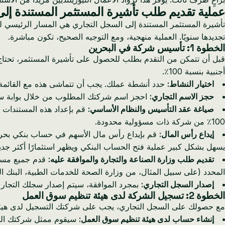
عملية تقديم طلب تأشيرة المستثمر المستندة إ
تجديدها سنويًا. العملية منهجية، ومع التوجيه الصحيح، تكون مباشرة.
الخطوة 1: تأسيس شركة في البحرين
أجنبية بنسبة 100٪.
اختيار النشاط:
حدد أنشطة عملك. يجب أن تتماشى هذه مع القائمة المعتمدة لل
حجز الاسم التجاري:
احجز اسم شركتك المطلوب من خلال بوابة سجلات (www.sijilat.bh)، وهي المنصة الإلكترونية في البحرين لخدما
صياغة عقد التأسيس والنظام الأساسي:
قم بإعداد هذه المستندات ا
100٪ من شركة ذات مسؤولية محدودة.
إيداع رأس المال:
قم بإيداع رأس مال الأسهم في حساب بنكي بحريني. بينما الحد الأدنى 
يسهل بشكل كبير عملية فتح الحساب البنكي ويظهر استثمارًا أكثر جدي
تقديم طلب وزارة الصناعة والتجارة والموافقة عليه:
قدم جميع مستن
المحدد (على سبيل المثال، من وزارة الصحة للخدمات الطبية، البنك ال
إصدار السجل التجاري:
بمجرد الموافقة، سيتم إصدار سجلك التجاري (CR). هذه الوثيقة الرقمية ضرورية لجميع الخطوات ال
الخطوة 2: تسجيل الشركة لدى هيئة تنظيم سوق العمل
مع حصولك على السجل التجاري، يجب على شركتك التسجيل لدى هيئة تنظيم سوق العمل (LMRA). هذا يثبت شركتك كصاحب عمل ضمن الإطار التنظيمي للب
إنشاء حساب لدى هيئة تنظيم سوق العمل:
سيقوم ممثل شركتك المعي