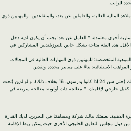
دد للراتب.
طويل الأجل قابل للتجديد لمدة 10 سنوات مصمم للمستثمرين ذوي الملاءة المالية العالية، والعاملين عن بعد، والمتقاعدين، والمهنيين ذوي
 في شركة بحرينية، أو عقار، أو أدوات استثمارية أخرى معتمدة. * العامل عن بعد: يجب أن يكون لديه دخل
حرين لمدة عام واحد على الأقل. هذه الفئة متاحة بشكل خاص للنيوزيلنديين المشاركين في
بات قابل للتحقق لمعاش تقاعدي أو دخل لا يقل عن 5,000 دولار أمريكي شهريًا. * الموهبة المتخصصة: للمهنيين ذوي المهارات العالية في المجالات
مواهب الاستثنائية: بناءً على معايير محددة وتقدير.
* إقامة قابلة للتجديد لمدة 10 سنوات: توفر استقرارًا وتخطيطًا طويل الأجل لا مثيل لهما. * كفالة الأسرة: القدرة على كفالة زوجتك، وأطفالك (حتى سن 24 إذا كانوا يدرسون، 18 بخلاف ذلك)، والوالدين (تحت
ى كفيل خارجي لإقامتك. * معالجة ذات أولوية: معالجة سريعة في
ة الذهبية. بصفتك مالك شركة ومساهمًا في البحرين، لديك القدرة
د من دول مجلس التعاون الخليجي الأخرى حيث يمكن ربط الإقامة