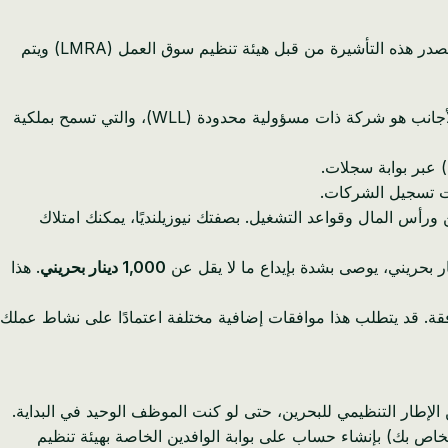
تأشيرة المستثمر المستندة إلى السجل التجاري هي المسار الرئيسي لرواد الأعمال النيوزيلنديين الذين يؤسسون أعمالًا نشطة في البحرين. تصدر هذه التأشيرة من قبل هيئة تنظيم سوق العمل (LMRA) ويتم
قبل أن تتمكن من التقدم بطلب للحصول على تأشيرة المستثمر، تحتاج إلى شركة مسجلة. الهيكل الأكثر شيوعًا والموصى به للمستثمرين الأجانب هو شركة ذات مسؤولية محدودة (WLL)، والتي تسمح بملكية
رأس المال وقواعد التشغيل. بصفتك نيوزيلنديًا، يمكنك امتلاك
1,000 دينار بحريني
. هذا
ة. قد يتطلب هذا موافقات إضافية مختلفة اعتمادًا على نشاط عملك
خاص بك) بإنشاء حساب على بوابة الوافدين الخاصة بهيئة تنظيم