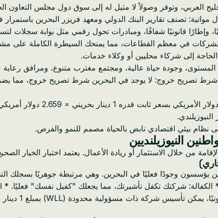
يج العربي، وتوفر وصولاً لا مثيل له إلى سوق دول مجلس التعاون الخلي
مواتية: تصنف تقارير البنك الدولي ومعهد فريزر البحرين باستمرار في
عديد من البلدان، تسمح البحرين بملكية أجنبية بنسبة 100% للشركات في معظم القطاعات، مما يمن
ة المستوى، وجودة حياة عالية، ومجتمع مغترب متنوع، ومرافق رعاية صحية 
 يوجد شرط تصريح خروج: لا يوجد في البحرين شرط تصريح خروج، مما يض
* استقرار العملة: عملة البحرين، ا
النيوزيلندي.
لى نظام بيئي اقتصادي نابض بالحياة مصمم للنمو والفرص.
نين النيوزيلنديين
إقامة من خلال الاستثمار أو ريادة الأعمال. يعتمد اختيار الخيار ال
عليًا في البحرين. وهي مرتبطة جوهريًا بسجلك التجاري (CR) ووضعك كمساهِم في شركة ب
لكفالة: شركتك تكفل تأشيرتك، مما يجعلك "كفيل نفسك" فعليًا. * الصلا