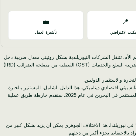
💼
📍
كتب الافتراضي
تأشيرة العمل
م الأم. تتنقل الشركات النيوزيلندية بشكل روتيني معدل ضريبة دخل
الشركات البالغ 28%، ورسوم صاحب العمل الإلزامية من ACC التي تضيف 2-3% إلى كشوف المرتبات، والعبء الإداري لتقديم إقرارات ضريبة السلع والخدمات (GST) الفصلية من مصلحة الضرائب (IRD)
جارة والاستثمار الدوليين.
نظام بيئي اقتصادي ديناميكي. هذا الدليل الشامل، المستنير بالخبرة
الواسعة في مجال الهجرة ومشهد الأعمال في البحرين، تم إعداده خصيصًا للمواطنين النيوزيلنديين الذين يهدفون إلى الحصول على تأشيرة المستثمر في البحرين في عام 2025. سنقدم خارطة طريق عملية
ة دخل الشركات صفر: تفرض البحرين ضريبة دخل شركات صفر على معظم الشركات، وهو ما يتناقض بشكل صارخ مع نسبة 28% في نيوزيلندا. هذا الاختلاف الجوهري يمكن أن يزيد بشكل كبير من