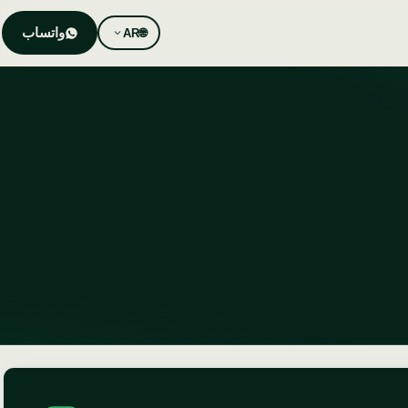
واتساب
AR
🌐