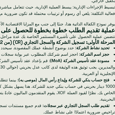
بكفيل خارجي.
تبسيط الإجراءات الإدارية: يبسط العملية الإدارية، حيث تتعامل مب
فعالية التكلفة: يلغي أي رسوم أو ترتيبات محتملة قد تكون ضرورية م
يوفر نموذج الكفالة الذاتية هذا، جنبًا إلى جنب مع المزايا الاقتصادية ا
عملية تقديم الطلب خطوة بخطوة للحصول على تأ
تتضمن عملية الحصول على تأشيرة المستثمر الخاصة بك عدة مراحل، تجم
المرحلة الأولى: تسجيل الشركة والسجل التجاري (CR) (من 2 إلى 4 أسابيع)
تحديد نشاط الشركة:
حدد بوضوح أنشطة عملك المقصودة. سيحدد هذا نوع السجل التجار
حجز اسم الشركة:
احجز اسم شركتك المطلوب عبر بوابة سجلات (Sijilat.bh)، وهي منصة تسجيل الأعمال التابعة لوزارة الصناعة والتجارة والسياحة في البحرين. تبلغ تكلفة ذلك عادةً 20 دينار بحري
مسودة عقد تأسيس الشركة (MoA):
و
الإنجليزية أو العربية.
فتح حساب بنكي للشركة وإيداع رأس المال (موصى به):
1000 دينار بحريني في حساب بنكي جديد للشركة. هذا يسهل بشكل كبي
البحرينية.
تقديم طلب السجل التجاري عبر سجلات:
قدم جميع مستندات تسجيل 
تراخيص ضرورية اعتمادًا على نشاط عملك.