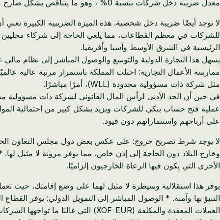
معدل ضريبة دخل شركات بنسبة 0% ، وهو ما يتناقض بشكل صارخ مع نسبة 30% في مالي.
للشركات في معظم القطاعات، مما يلغي الحاجة إلى شركاء محليين أو رعا
الرئيسية في الشرق الأوسط وآسيا وأفريقيا.
ممارسة الأعمال التجارية: احتلت المملكة باستمرار مرتبة عالية عال
مثل شركة ذات مسؤولية محدودة (WLL)، أمرًا مباشرًا.
عملية فتح حساب بنكي للشركات ويزيد بشكل كبير من احتمالية الموافقة
على أرباحهم واستثماراتهم دون قيود.
لا يوجد شرط تصريح خروج: على عكس بعض دول مجلس التعاون الخليجي
وخارج البلاد دون الحاجة إلى إذن خاص، مما يوفر مرونة لا مثيل لها. *
الأخرى التي يكون فيها الرعاة الخارجيون إلزاميًا.
يوفر هذا استقلالية وسيطرة لا مثيل لهما على وضع إقامتك، حيث تعم
التنبؤ بها وآمنة. * الوصول المباشر إلى التمويل الدولي: يوفر القطاع 
العملات المعقدة والمكلفة (XOF-EUR) التي غالبًا ما تواجهها الشركات المالية.