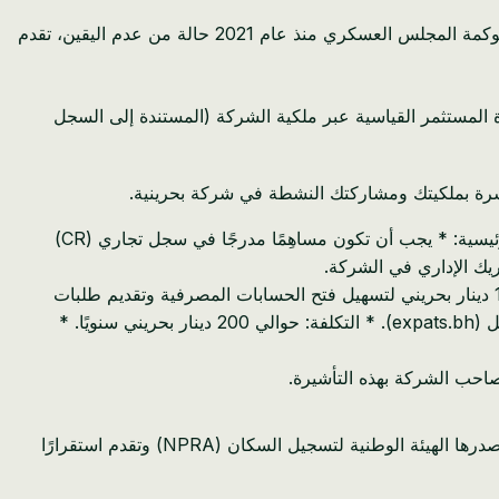
بالنسبة لرواد الأعمال الماليين على وجه التحديد، فإن الانتقال من سياق قد تؤثر فيه عقوبات الإيكواس على التجارة الإقليمية وحيث تخلق حوكمة المجلس العسكري منذ عام 2021 حالة من عدم اليقين، تقدم
 المستثمر القياسية عبر ملكية الشركة (المستندة إلى السجل
اشرة بملكيتك ومشاركتك النشطة في شركة بحرينية.
ما هي: تصدر هذه التأشيرة من قبل هيئة تنظيم سوق العمل (LMRA) وترتبط مباشرة بوضعك كمساهِم في شركة بحرينية. * المتطلبات الرئيسية: * يجب أن تكون مساهِمًا مدرجًا في سجل تجاري (CR)
يك الإداري في الشركة.
بينما الحد الأدنى لرأس المال القانوني لشركة ذات مسؤولية محدودة هو 1 دينار بحريني، يوصى بشدة بإيداع رأس مال أولي لا يقل عن 1000 دينار بحريني لتسهيل فتح الحسابات المصرفية وتقديم طلبات
التأشيرة. * الجهة المصدرة: هيئة تنظيم سوق العمل (LMRA). * التقديم: يتم تقديم الطلبات عادةً عبر بوابة الوافدين لهيئة تنظيم سوق العمل (expats.bh). * التكلفة: حوالي 200 دينار بحريني سنويًا. *
تأشيرة البحرين الذهبية هي خيار إقامة متميز وطويل الأجل مصمم لجذب المهنيين ذوي المهارات العالية والمتقاعدين والمستثمرين الكبار. تصدرها الهيئة الوطنية لتسجيل السكان (NPRA) وتقدم استقرارًا