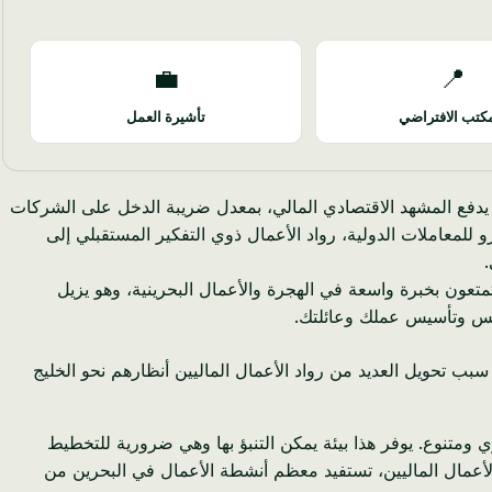
💼
📍
كتب الافتراضي
تأشيرة العمل
ما يدفع المشهد الاقتصادي المالي، بمعدل ضريبة الدخل على الشركات
لتي تميزت بالحكم العسكري منذ عام 2021، والعقبات اللوجستية لتحويل عملة XOF عبر جسور اليورو للمعاملات الدولية، رواد الأعمال ذوي التفكير المستقبلي إلى
.
تعون بخبرة واسعة في الهجرة والأعمال البحرينية، وهو يزيل
ك سبب تحويل العديد من رواد الأعمال الماليين أنظارهم نحو الخليج
ومتنوع. يوفر هذا بيئة يمكن التنبؤ بها وهي ضرورية للتخطيط
 الأعمال الماليين، تستفيد معظم أنشطة الأعمال في البحرين من