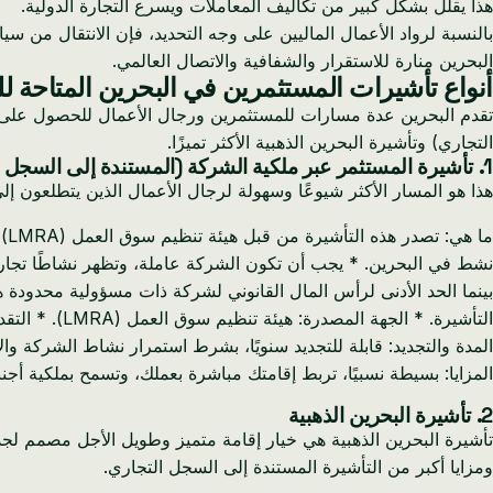
هذا يقلل بشكل كبير من تكاليف المعاملات ويسرع التجارة الدولية.
البحرين منارة للاستقرار والشفافية والاتصال العالمي.
أنواع تأشيرات المستثمرين في البحرين المتاحة لل
تقدم البحرين عدة مسارات للمستثمرين ورجال الأعمال للحصول على الإ
التجاري) وتأشيرة البحرين الذهبية الأكثر تميزًا.
1. تأشيرة المستثمر عبر ملكية الشركة (المستندة إلى السجل التجاري)
هذا هو المسار الأكثر شيوعًا وسهولة لرجال الأعمال الذين يتطلعون
نشط في البحرين. * يجب أن تكون الشركة عاملة، وتظهر نشاطًا تجاريً
المدة والتجديد: قابلة للتجديد سنويًا، بشرط استمرار نشاط الشركة وا
المزايا: بسيطة نسبيًا، تربط إقامتك مباشرة بعملك، وتسمح بملكية أجنبية بنسبة 100%، وتمكنك من رعاية نفسك. لا يوجد حد أدنى للراتب لصاحب ال
2. تأشيرة البحرين الذهبية
ومزايا أكبر من التأشيرة المستندة إلى السجل التجاري.