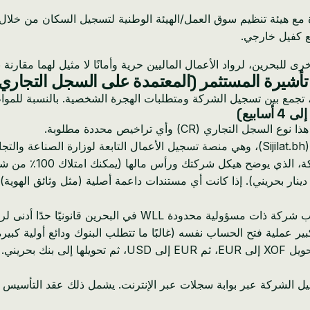
اشرة مع هيئة تنظيم سوق العمل/الهيئة الوطنية لتسجيل السكان من 
ع كفيل خارجي.
لأخرى للبحرين، لرواد الأعمال الماليين حرية وأمانًا لا مثيل لهما مقارن
شيرة المستثمر (المعتمدة على السجل التجاري
ع بين تسجيل الشركة ومتطلبات الهجرة الشخصية. بالنسبة للمواطنين 
ي (CR) وأي تراخيص محددة مطلوبة.
ني.
المديرين. يجب توثيق هذه الوثيقة لدى كاتب عدل بحريني (حوالي 30 دينار بحريني). إذا كانت أي مستندات
ر عملية فتح الحساب نفسه (غالبًا ما تتطلب البنوك ودائع أولية كبيرة 
الخاص بك. نظرًا لقيود العملة XOF، يقوم المتقدمون المالي
الشركة عبر بوابة سجلات عبر الإنترنت. يشمل ذلك عقد التأسيس ال