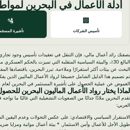
أدلة الأعمال في البحرين لمواط
🛂
🏢
تأسيس الشركات
تأشيرة المستثم
بصفتك رائد أعمال مالي، فإن التنقل في تعقيدات تأسيس وجود تجاري دول
البحث عن بيئات أكثر استقرارًا وملاءمة. تبرز البحرين، باقتصادها المف
تم تصميم هذا الدليل الشامل خصيصًا لرواد الأعمال الماليين الذين ي
الغموض عن عملية الحصول على تأشيرة المستثمر في البحرين لعام 2024، ويوفر رؤى واضحة وعملية وقابلة للتنفيذ لتسهيل الانتقال السلس وتأسيس عملك وعائلتك.
لماذا يختار رواد الأعمال الماليون البحرين للحص
تقدم البحرين ملاذًا جذابًا من الصعوبات التشغيلية التي غالبًا ما تواج
العربي:
الاستقرار السياسي والاقتصادي: على عكس التحولات وعدم اليقين الس
طويل الأجل للأعمال وأمن الاستثمار. * بيئة أعمال مواتية ومزايا ضري