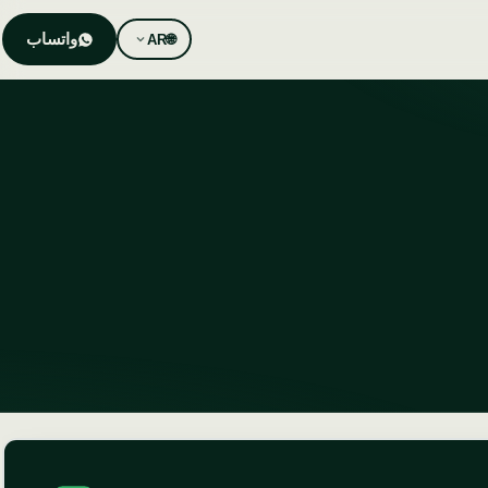
واتساب
AR
🌐