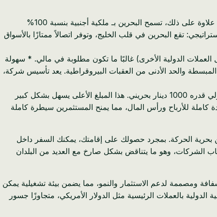
لا توجد أيضًا ضريبة دخل شخصية. هذه الميزة الضريبية الكبيرة تعني أن المزيد من أرباحك تبقى في عملك، مما يعزز النمو وإعادة الاستثمار. علاوة على ذلك، تسمح البحرين بـ ملكية أجنبية بنسبة 100%
تيجي: تقع البحرين في قلب الخليج، وتوفر اتصالاً ممتازًا بالأسواق
لتجارة الدولية والتوسع والوصول المباشر إلى نظام مالي عالمي دون الحاجة إلى جسور عملات معقدة (مثل XOF إلى EUR قبل العملات الدولية الأخرى) غالبًا ما تكون مطلوبة في مالي. * سهولة
 المبسطة والحد الأدنى من العقبات البيروقراطية. يعد تأسيس شركة،
في حين أن الحد الأدنى لرأس المال القانوني لشركة ذات مسؤولية محدودة هو 1 دينار بحريني فقط، فإننا نوصي بشدة برأس مال مدفوع أولي قدره 1000 دينار بحريني. هذا المبلغ الأعلى يسهل بشكل كبير
دة كاملة للأرباح ورأس المال، مما يمنح المستثمرين سيطرة كاملة
 بحرية الحركة. بمجرد حصولك على إقامتك، يمكنك السفر داخل
 لأصحاب الشركات، وهو ما يتناقض بشكل صارخ مع العديد من البلدان
افة ومصممة لدعم الاستثمار والنمو، مما يضمن بيئة تشغيلية يمكن
ة الدولية بالعملات الرئيسية مثل الدولار الأمريكي، متجاوزًا جسور