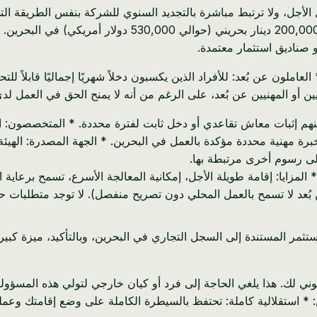
ات توفر أمانًا استثنائيًا طويل الأجل، ولا ترتبط مباشرة بالتجديد السنوي للشركة بنف
المتقدمين الماليين: * المستثمرون: يتطلب استثمارًا كبيرًا ل
 صناديق استثمار معتمدة.
يين أو المهنيين عن بُعد، على الرغم من أنه لا يمنح الحق في الع
مارهم 50 عامًا فما فوق، والذين يمكنهم إثبات معاش تقاعدي أو دخل ثابت لفترة محددة. * 
ًا طويل الأجل. * المزايا: إقامة طويلة الأجل، إمكانية المعالجة الأسرع، تسم
بُعد لا تسمح بالعمل المحلي دون تصريح منفصل). لا توجد متطلبات حد
ثمر المستندة إلى السجل التجاري في البحرين، وبالتأكيد، ميزة كبير
ي لك. هذا يلغي الحاجة إلى فرد أو كيان خارجي لتولي هذه المسؤولية
 * استقلالية كاملة: تحتفظ بالسيطرة الكاملة على وضع إقامتك وعملي