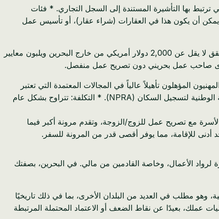
س الطريقة التي ترتبط بها التأشيرة المستندة إلى السجل التجاري. * فئات
ا يقل عن 200,000 دينار بحريني (حوالي 530,000 دولار أمريكي) في البحرين. يمكن أن يكون هذا في العقارات (شراء عقار)، أو تأسيس عمل
يجب أن يكون الاستثمار قابلاً للتحقق ويساهم في الاقتصاد البحريني. * العاملون عن بُعد: للأفراد الذين يكسبون دخلاً شهريًا إجماليًا قابلاً للتحقق لا يقل عن 2,000 دولار أمريكي من خارج البحرين ويلبون معايير
مل لدى صاحب عمل بحريني دون تصريح عمل منفصل.
المتخصصون: المهنيون المؤهلون تأهيلاً عالياً في المجالات المعتمدة التي تعتبر
حاسمة أو مفيدة لاقتصاد البحرين. يتطلب هذا عادةً مؤهلات تعليمية وخبرة مهنية محددة مؤكدة بالعمل في البحرين. * الجهة المصدرة: الهيئة الوطنية لتسجيل السكان (NPRA). * التكلفة: تتراوح بشكل عام
ح برعاية الأسرة مع تصريح عمل للزوج/الزوجة، وتقدم مرونة أكبر فيما
 أدنى للإقامة، مما يوفر أقصى قدر من المرونة للسفر.
ة لرواد الأعمال، وخاصة القادمين من مالي. في البحرين، بصفتك
، وهو مطلب في العديد من البلدان الأخرى، بما في ذلك تاريخيًا
ات عملك، بعيدًا عن نقاط الضعف أو الاعتماد المحتملة المرتبطة