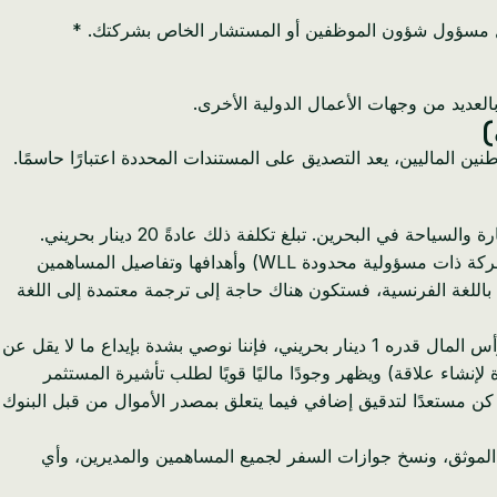
خلال مسؤول شؤون الموظفين أو المستشار الخاص بشركتك. *
ة بالعديد من وجهات الأعمال الدولية الأخرى.
)
الماليين، يعد التصديق على المستندات المحددة اعتبارًا حاسمًا.
قم بإعداد عقد تأسيس الشركة، الذي يوضح هيكل شركتك ورأس مالها (يمكنك امتلاك 100٪ من شركة ذات مسؤولية محدودة WLL) وأهدافها وتفاصيل المساهمين
 داعمة أصلية (مثل وثائق الهوية) باللغة الفرنسية، فستكون هناك حاجة إلى ترجمة معتمدة إلى اللغة
بينما تتطلب شركة ذات مسؤولية محدودة WLL في البحرين قانونيًا حدًا أدنى لرأس المال قدره 1 دينار بحريني، فإننا نوصي بشدة بإيداع ما لا يقل عن
لإنشاء علاقة) ويظهر وجودًا ماليًا قويًا لطلب تأشيرة المستثمر
ون عادةً بتحويل XOF إلى EUR، ثم EUR إلى USD، ثم تحويلها إلى بنك بحريني. كن مستعدًا لتدقيق إضافي فيما يتعلق بمصدر الأموال من قبل البنوك
موثق، ونسخ جوازات السفر لجميع المساهمين والمديرين، وأي