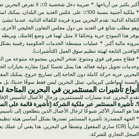
أكبر بكثير من أرباحها. * ضريبة دخل شخصية 0٪: لا تفرض البحرين ضريبة دخل شخصية أو ضريبة أرباح رأسمالية أو ضريبة ثروة على المقيمين.
وهو مطلب شائع في العديد من دول مجلس التعاون الخليجي الأخرى.
يوفر هذا النموذج حرية وتحكمًا لا مثيل لهما في وضع إقامتك، ويربطه
مرونة مالية أكبر. * عمليات مبسطة: الخدمات الحكومية رقمية بشكل
الوافدين التابعة لهيئة تنظيم سوق العمل (للتأشيرات).
وخدمات تحويل دولية فعالة. هذا يمثل تحسنًا كبيرًا مقارنة بخيارات 
البحرين حرية حركة كاملة دون الحاجة إلى تصاريح خروج. يمكنك المغا
بالنسبة لمواطني كيريباتي، تمثل البحرين ليس فقط سوقًا جديدًا، بل من
أنواع تأشيرات المستثمرين في البحرين المتاحة ل
تقدم البحرين عدة مسارات للمستثمرين ورجال الأعمال لتأسيس الإقامة.
1. تأشيرة المستثمر عبر ملكية الشركة (تأشيرة قائمة على السجل التجاري)
هذا هو المسار الأكثر شيوعًا لرجال الأعمال الذين يتطلعون إلى تأسي
تجارياً (CR) ساري المفعول ونشطاً في البحرين. هذا يعني أن
السجل التجاري للشركة.