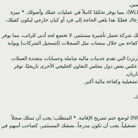
* ملكية أجنبية بنسبة 100٪: على عكس العديد من البلدان، يمكنك امتلاك 100٪ من شركتك البحرينية، مثل شركة ذات مسؤولية محدودة (WLL)، مما يوفر تحكمًا كاملاً في عمليات عملك وأصولك. * ميزة
ة للكفالة الذاتية. عندما تنشئ شركة وتُدرج كصاحب أسهم في سجلها التجاري (CR)، فإن شركتك ترعاك فعليًا. هذا يلغي الحاجة إلى فرد أو كيان خارجي ليكون كفيلك،
الك شركة تحمل تأشيرة مستثمر، لا تخضع لحد أدنى للراتب، مما يوفر
ر كفاءة من خلال منصات مثل السجلات (لتسجيل الشركات) وبوابة
لبحرين بمجموعة متنوعة من البنوك الدولية والمحلية (مثل بنك الأهلي المتحد، بنك BBK، ستاندرد تشارترد) التي تقدم خدمات مالية شاملة وحسابات متعددة العملات
ى عكس بعض دول مجلس التعاون الخليجي الأخرى تاريخيًا، توفر
ريان.
شغيلية وكفاءة مالية أكبر.
ك.
* الجهة المصدرة: تأشيرة المستثمر تصدرها بشكل أساسي هيئة تنظيم سوق العمل (LMRA) وتسهلها هيئة التسجيل السكاني الوطنية (NPRA) لوضع ختم تصريح الإقامة. * المتطلب: يجب أن تمتلك سجلاً
يصبح تشغيلياً. يجب أن تكون مدرجاً، بصفتك المستثمر، كصاحب أسهم في