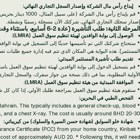
إيداع رأس مال الشركة وإصدار السجل التجاري النهائي:
* قم بإيداع رأس 
إصدار سجلك التجاري النهائي. شركتك الآن مسجلة رسميًا ونشطة.
المرحلة الثانية: طلب التأشيرة (عادة 2-6 أسابيع، باستثناء وقت تصديق كيريباتي)
الوصول إلى بوابة الوافدين لهيئة تنظيم سوق العمل (LMRA):
المستثمر). هذه البوابة هي المكان الذي تتم فيه إدارة جميع طلبات تصا
تقديم طلب تأشيرة المستثمر المبدئي:
* قم بتسجيل الدخول إلى بوابة الوافدين لهيئة تنظيم سوق العمل باستخد
الأولية المطلوبة، بما في ذلك نسخة من جواز سفرك، والسجل التجاري
الموافقة المبدئية من هيئة تنظيم سوق العمل (LMRA):
* ستقوم هيئة تنظيم سوق العمل بمراجعة طلبك الأولي. إذا كان كل شي
الفحص الطبي في البحرين:
ahrain. This typically includes a general check-up, blood
s, and a chest X-ray. The cost is usually around BHD 20-30.
شهادة خلو السوابق (شهادة حسن السيرة والسلوك) من كيريباتي:
* You will need to obtain a Police Clearance Certificate (PCC) from your home country, Kiribati. *
 cost of approximately AUD 20. * Following this, it will need