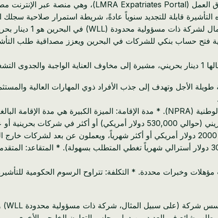
* التقديم: يتم تقديم الطلب عبر بوابة الوافدين التابعة لهيئة تن
تشغيلية.
يرة الذهبية البحرينية، التي تم إطلاقها في عام 2022، إقامة طويلة الأجل وتهدف إلى جذب الأفراد ذوي ا
* العامل عن بعد: للأفراد الذين يكسبون دخلاً يمكن التحقق منه بقيمة 2000 دولار أمريكي أو أكثر شه
هذه مي
و مطلب شائع في العديد من دول مجلس التعاون الخليجي الأخرى.