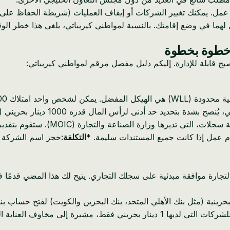
عمل. يمكنك تغيير الشركات أو إيقاف العمليات (شريطة الحفاظ على
مثيل لهما في وضع إقامتك. بالنسبة لمواطني كيريباتي، يلغي هذا خطر الو
 خطوة بخطوة
 قابلة للإدارة. إليكم دليل مفصل مرقم لمواطني كيريباتي:
شركة ذات مسؤولية محدودة. *
يتم تسجيل جميع الشركات من خلال
التكلفة:
ارة موافقة مبدئية على سجلك التجاري. يتيح لك هذا المضي قدمًا ف
بحريني أمرًا بالغ الأهمية، حيث غالبًا ما تتردد البنوك في فتح حسابات للشركات التي ل