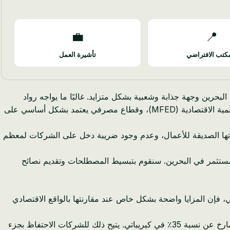
💼
📍
كتب الافتراضي
تأشيرة العمل
لبحرين وجهة جذابة وشعبية بشكل متزايد. غالبًا ما يواجه رواد
الأعمال من كيريباتي معدل ضريبة دخل مرتفع على الشركات يبلغ 35%، وبيروقراطية تعتمد إلى حد كبير على الورق في وزارة المالية والتنمية الاقتصادية (MFED)، وقطاع مصرفي يعتمد بشكل أساسي على
ياساتها الصديقة للأعمال، وعدم وجود ضريبة دخل على الشركات لمعظم
مستثمر في البحرين. سنقوم بتبسيط المصطلحات وتقديم نصائح
باتي، فإن المزايا واضحة بشكل خاص عند مقارنتها بالواقع الاقتصادي
* ضريبة دخل الشركات صفر٪: بالنسبة لمعظم أنشطة الأعمال غير النفطية، تفرض البحرين ضريبة دخل شركات بنسبة 0٪، وهو اختلاف صارخ عن نسبة 35٪ في كيريباتي. يتيح ذلك للشركات الاحتفاظ بجزء