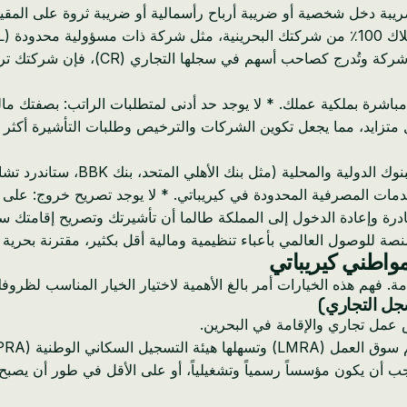
الكفالة الذاتية: تقدم البحرين ميزة فريد
 مباشرة بملكية عملك. * لا يوجد حد أدنى لمتطلبات الراتب: بصفتك م
 متزايد، مما يجعل تكوين الشركات والترخيص وطلبات التأشيرة أكث
* قطاع مصرفي قوي ومتنوع: تفتخر ا
الخدمات المصرفية المحدودة في كيريباتي. * لا يوجد تصريح خروج: عل
درة وإعادة الدخول إلى المملكة طالما أن تأشيرتك وتصريح إقامتك سا
صة للوصول العالمي بأعباء تنظيمية ومالية أقل بكثير، مقترنة بحرية ت
مواطني كيريباتي
 فهم هذه الخيارات أمر بالغ الأهمية لاختيار الخيار المناسب لظروف
س عمل تجاري والإقامة في البحرين.
 عملك يجب أن يكون مؤسساً رسمياً وتشغيلياً، أو على الأقل في طور أن 