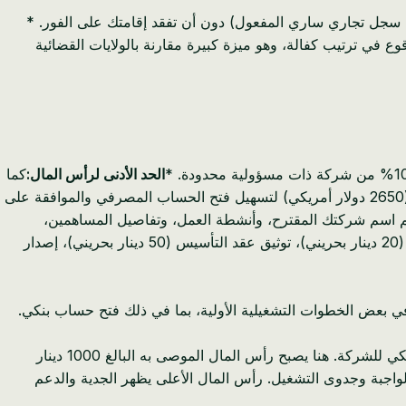
 سجل تجاري ساري المفعول) دون أن تفقد إقامتك على الفور. *
قوع في ترتيب كفالة، وهو ميزة كبيرة مقارنة بالولايات القضائية
الحد الأدنى لرأس المال:
كما
تم التوصية به سابقًا، في حين أن الحد الأدنى القانوني هو 1 دينار بحريني، يُنصح بشدة بتحديد حد أدنى لرأس المال قدره 1000 دينار بحريني (2650 دولار أمريكي) لتسهيل فتح الحساب المصرفي والموافقة على
 بوابة سجلات، التي تديرها وزارة الصناعة والتجارة (MOIC). ستقوم بتقديم اسم شركتك المقترح، وأنشطة العمل، وتفاصيل المساهمين،
حجز اسم الشركة (20 دينار بحريني)، توثيق عقد التأسيس (50 دينار بحريني)، إصدار
ي بعض الخطوات التشغيلية الأولية، بما في ذلك فتح حساب بنكي.
* بموافقتك المبدئية على السجل التجاري، يمكنك التوجه إلى البنوك البحرينية (مثل بنك الأهلي المتحد، بنك البحرين والكويت) لفتح حساب بنكي للشركة. هنا يصبح رأس المال الموصى به البالغ 1000 دينار
ديها 1 دينار بحريني فقط، مشيرة إلى مخاوف العناية الواجبة وجدوى التشغيل. رأس المال الأعلى يظهر الجدية والدعم