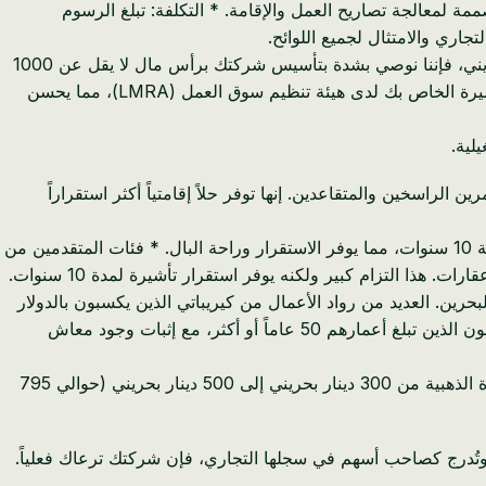
ظيم سوق العمل (LMRA Expatriates Portal)، وهي منصة عبر الإنترنت مصممة لمعالجة تصاريح العمل والإقامة. * التكلفة: تبلغ الرسوم
فارق دقيق مهم بشأن رأس المال: بينما الحد الأدنى القانوني لرأس المال لشركة ذات مسؤولية محدودة (WLL) في البحرين هو 1 دينار بحريني، فإننا نوصي بشدة بتأسيس شركتك برأس مال لا يقل عن 1000
دينار بحريني (حوالي 2650 دولار أمريكي). هذا يسهل بشكل كبير عملية فتح حساب بنكي للشركات في البحرين ويعزز مصداقية طلب التأشيرة الخاص بك لدى هيئة تنظيم سوق العمل (LMRA)، مما يحسن
لمهارات العالية والمستثمرين الراسخين والمتقاعدين. إنها توفر حلاً إقامتياً أكثر استقراراً
* الجهة المصدرة: تصدر التأشيرة الذهبية عن هيئة التسجيل السكاني الوطنية (NPRA). * مدة الإقامة: الميزة الكبيرة هي مدة الإقامة البالغة 10 سنوات، مما يوفر الاستقرار وراحة البال. * فئات المتقدمين من
رياً، ويعملون عن بعد لشركات خارج البحرين. العديد من رواد الأعمال من كيريباتي الذين يكسبون بالدولار
الأسترالي (AUD) يستوفون هذا الحد بسهولة (على سبيل المثال، 3000 دولار أسترالي شهرياً تغطي المتطلب بسهولة). * المتقاعد: المتقدمون الذين تبلغ أعمارهم 50 عاماً أو أكثر، مع إثبات وجود معاش
* المتخصص: للمهنيين في مجالات معتمدة ومتخصصة للغاية، ويتطلب مؤهلات وخبرات محددة. * التكلفة: تتراوح الرسوم الحكومية للتأشيرة الذهبية من 300 دينار بحريني إلى 500 دينار بحريني (حوالي 795
زة مميزة وميزة كبيرة لنظام التأشيرات في البحرين. عندما تؤسس شركة (على سبيل المثال، شركة ذات مسؤولية محدودة WLL) وتُدرج كصاحب أسهم في سجلها التجاري، فإن شركتك ترعاك فعلياً.