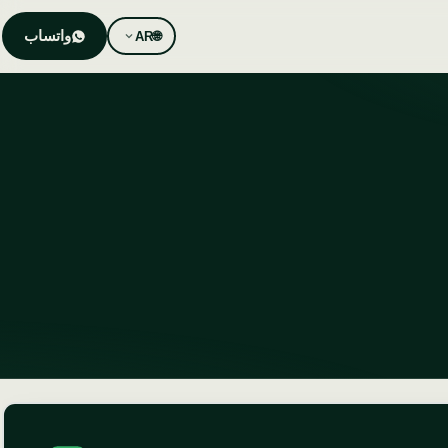
واتساب
AR
🌐