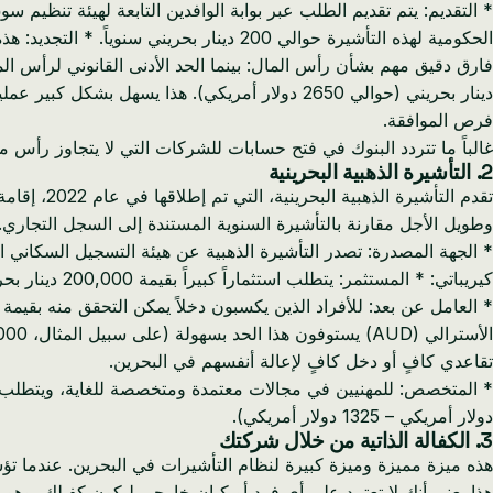
الحكومية لهذه التأشيرة حوالي 200 دينار بحريني سنوياً. * التجديد: هذه التأشيرة قابلة للتجديد سنوياً عادةً، شريطة استمرار صلاحية سجلك التجاري والامتثال لجميع اللوائح.
فرص الموافقة.
غالباً ما تتردد البنوك في فتح حسابات للشركات التي لا يتجاوز رأس مالها 1 دينار بحريني، مشيرة إلى مخاوف العناية الواجبة والجدوى ال
2. التأشيرة الذهبية البحرينية
تقدم التأش
وطويل الأجل مقارنة بالتأشيرة السنوية المستندة إلى السجل التجاري.
كيريباتي: * المستثمر: يتطلب استثماراً كبيراً بقيمة 200,000 دينار بحريني (حوالي 530,000 دولار أمريكي) أو أكثر في شركات بحرينية أو عقارات. هذا التزام كبير ولكنه يوفر استقرار تأشيرة لمدة 10 سنوات.
تقاعدي كافٍ أو دخل كافٍ لإعالة أنفسهم في البحرين.
دولار أمريكي – 1325 دولار أمريكي).
3. الكفالة الذاتية من خلال شركتك
هذا يعني أنك لا تعتمد على أي فرد أو كيان خارجي ليكون كفيلك، وه