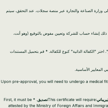
 قدم إثبات هذا الإيداع إلى وزارة الصناعة والتجارة عبر منصة سجلات. عند التحقق، سيتم
أسيسها حديثًا إلى التسجيل في بوابة الوافدين لهيئة تنظيم سوق العمل (https://expatriates.lmra.bh). يتضمن ذلك إنشاء حساب للشركة وتعيين مفوض بالتوقيع (وهو أنت،
 اختر "الكفالة الذاتية" كنوع للكفالة. * قم بتحميل المستندات
 المعايير الأساسية.
* Upon pre-approval, you will need to undergo a medical f
ريباتي:
This certificate will require
تصديق
. * First, it must be
attested by the Ministry of Foreign Affairs and Immigrat