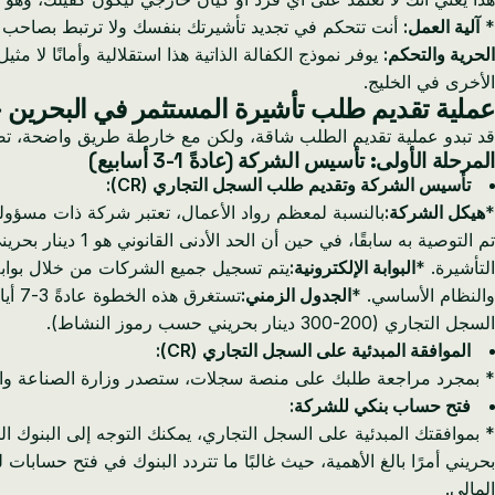
*
آلية العمل:
أنت تتحكم في تجديد تأشيرتك بنفسك ولا ترتبط بصاحب 
الحرية والتحكم:
يوفر نموذج الكفالة الذاتية هذا استقلالية وأمانًا لا 
الأخرى في الخليج.
عملية تقديم طلب تأشيرة المستثمر في البحرين
قد تبدو عملية تقديم الطلب شاقة، ولكن مع خارطة طريق واضحة، تصبح
المرحلة الأولى: تأسيس الشركة (عادةً 1-3 أسابيع)
تأسيس الشركة وتقديم طلب السجل التجاري (CR):
*
هيكل الشركة:
بالنسبة لمعظم رواد الأعمال، تعتبر شركة ذات مسؤولية محدودة (WLL) هي الهيكل المفضل. يمكن لشخص واحد امتلاك 100% من 
التأشيرة. *
البوابة الإلكترونية:
والنظام الأساسي. *
الجدول الزمني:
تستغرق هذه الخطوة عادةً 3-7 أيام عمل إذا كانت جميع المستندات سليمة. *
السجل التجاري (200-300 دينار بحريني حسب رموز النشاط).
الموافقة المبدئية على السجل التجاري (CR):
* بمجرد مراجعة طلبك على منصة سجلات، ستصدر وزارة الصناعة والتج
فتح حساب بنكي للشركة:
المالي.