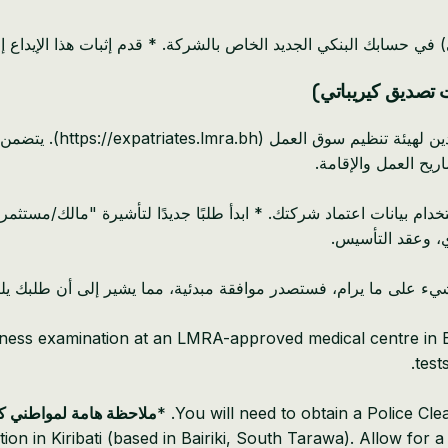
مال الشركة (على سبيل المثال، 1000 دينار بحريني) في حسابك البنكي الجديد الخاص بالشركة. *
* ستحتاج شركتك التي تم ت
ريح العمل والإقامة.
ام بيانات اعتماد شركتك. * ابدأ طلبًا جديدًا لتأشيرة "مالك/مستثمر".
، وعقد التأسيس.
ء على ما يرام، فستصدر موافقة مبدئية، مما يشير إلى أن طلبك يلبي
itness examination at an LMRA-approved medical centre in B
test
ملاحظة هامة لمواطني كي
ion in Kiribati (based in Bairiki, South Tarawa). Allow for a