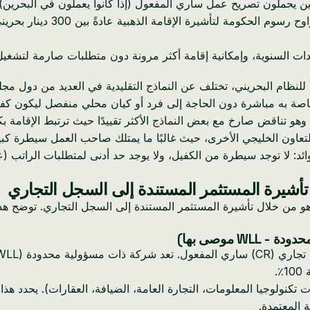
لذين يحملون تصريح عمل ساري المفعول (إذا كانوا يعملون في البحرين
يدات السنوية، وإمكانية إقامة أكثر مرونة دون متطلبات صارمة لتشغيل 
نظام البحريني، تختلف عن النماذج التقليدية في العديد من دول مجل
اصة به مباشرة دون الحاجة إلى فرد أو كيان محلي منفصل ليكون كفيلً
لهما، وهو تناقض صارخ مع بعض النماذج الأكثر تقييدًا حيث ترتبط الإق
تعاون الخليجي الأخرى، حيث غالبًا ما يمتلك صاحب العمل سيطرة كبي
لفوائد: لا توجد سيطرة من الكفيل، ولا يوجد حد أدنى لمتطلبات الر
شيرة المستثمر المستندة إلى السجل التجاري
ة هو من خلال تأشيرة المستثمر المستندة إلى السجل التجاري. توضح ه
.
نولوجيا المعلومات، التجارة العامة، الضيافة، العقارات). يحدد هذ