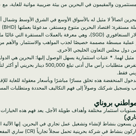
مستثمرون والمقيمون في البحرين من بيئة ضريبية مواتية للغاية، 
قر، مدعومًا بعملتها (BHD) المرتبطة بالدولار الأمريكي، مما يوفر أسعار صرف يمكن التنبؤ بها.
تتمتع عملة بروناي (BND) أيضًا باستقرار قوي بسبب تكافؤها مع الدولار السنغافوري (
هو عملية مبسطة مصممة خصيصًا لجذب المواهب والاستثمار. والأهم م
د من دول مجلس التعاون الخليجي الأخرى.
مثيل لهما. * عتبات استثمارية يسهل الوصول إليها: البحرين هي الدو
الإقامة من خلال ملكية الأعمال. على عكس الدول الم
ل المنخفضة هذه تخلق مسارًا مباشرًا وبأسعار معقولة للغاية للإقا
مناسب وتسجيل شركتك وصولاً إلى فهم التكاليف المحددة ومتطلبات المس
مواطني بروناي
يات استثمار مختلفة وأهداف طويلة الأجل. يعد فهم هذه الخيارات أمرًا
ين يسعون بنشاط لإنشاء وتشغيل عمل تجاري في البحرين. إنها الآلية 
* ما هو: تصريح إقامة يُمنح للأفر