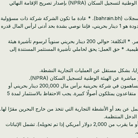
ونشاطها. * الجهات المصدرة: تقوم هيئة تنظيم سوق العمل (LMRA) بمعالجة طلب التأشيرة وإصدار تصريح العمل الأولي، بينما تقوم الهيئة الوطنية لتسجيل السكان (NPRA) بإصدار تصريح الإقامة النهائي
* المتطلبات الرئيسية: * يجب أن تكون مساهماً مسجلاً في سجل تجاري (CR) نشط صادر عن وزارة الصناعة والتجارة (MOIC) عبر بوابة سجلات (bahrain.bh). * عادة ما تكون الشركة شركة ذات مسؤولية
محدودة (WLL)، وتسمح بالملكية الأجنبية الكاملة. * الحد الأدنى لرأس المال: بينما الحد الأدنى القانوني لرأس مال شركة ذات مسؤولية محدودة هو 1 دينار بحريني، فإننا نوصي بشدة بحد أدنى لرأس المال قدره
هذا يساعد بشكل كبير في فتح حساب بنكي للشركات بسلاسة أكبر ويظهر جدية النية، وغالباً ما يسهل الموافقة الأسرع على تأشيرة المستثمر. * التكلفة: حوالي 200 دينار بحريني سنوياً لرسوم تأشيرة هيئة
ظيمية. * حق العمل: يحق لحاملي تأشيرة المستثمر المستندة إلى
زايا، بشكل مستقل عن العمليات التجارية النشطة.
* فئات الأهلية (الأكثر صلة بمواطني بروناي): * فئة المستثمر: الأفراد الذين يمتلكون عقارات بقيمة 200,000 دينار بحريني أو أكثر، أو هم مساهمون في شركة بحرينية برأس مال 200,000 دينار بحريني أو
أكثر (يمكن أن تكون نفس الشركة المستخدمة لتأشيرة السجل التجاري، شريطة استيفاء حد رأس المال)، أو هم أصحاب أعمال/مستثمرون متقاعدون يمتلكون أصولًا كبيرة. يجب الاحتفاظ بالاستثمار لمدة 5
ر (أو ما يعادله بالدينار البحريني) من العمل عن بعد أو الأنشطة التجارية التي تتخذ من خارج البحرين مقرًا لها.
* فئة المتقاعد: الأفراد الذين تبلغ أعمارهم 50 عامًا أو أكثر، مع إثبات معاش تقاعدي أو دخل سلبي لا يقل عن 4,000 دينار بحريني شهريًا (أو ما يقرب من 2,000 دولار أمريكي إذا تم تحويله). تشمل الإثباتات