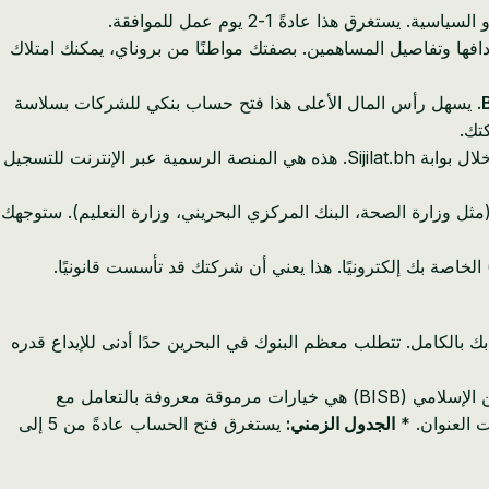
هذا عادةً 1-2 يوم عمل للموافقة.
ورأس مالها وأهدافها وتفاصيل المساهمين. بصفتك مواطنًا من بروناي، يمكنك امتلاك
. يسهل رأس المال الأعلى هذا فتح حساب بنكي للشركات بسلاسة
تك.
قم بتقديم جميع مستندات تسجيل الشركة، بما في ذلك نسخة من جواز سفرك وعقد التأسيس، من خلال بوابة Sijilat.bh. هذه هي المنصة الرسمية عبر الإنترنت للتسجيل
ل وزارة الصحة، البنك المركزي البحريني، وزارة التعليم). ستوجهك
جرد توفر جميع الموافقات اللازمة والتحقق من المستندات، سيتم إصدار شهادة السجل التجاري (CR) الخاصة بك إلكترونيًا. هذا يعني أن شركتك قد تأسست قانونيًا.
بنك البحرين الوطني (NBB)، بنك البحرين والكويت (BBK)، البنك الأهلي المتحد (AUB)، وبنك البحرين الإسلامي (BISB) هي خيارات مرموقة معروفة بالتعامل مع
 العنوان. *
الجدول الزمني:
يستغرق فتح الحساب عادةً من 5 إلى