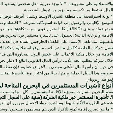
والاستقلالية على مشروعك. * لا توجد ضريبة دخل شخصي: يستفيد ال
المال. تحتفظ بما تكسبه، مما يزيد من ثروتك الشخصية.
للتوسع الإقليمي والوصول إلى قواعد استهلاكية متنوعة. * اقتصاد وعملة مستقرة: اقتصاد البحرين متنوع ومست
الإقامة والرعاية الذاتية: الحصول على تأشيرة مستثمر في البحرين 
بأنفسهم، مما يلغي الاعتماد على الكفلاء الخارجيين السائد في العدي
تعمل شركتك الخاصة ككفيل مباشر لك، مما يوفر استقلالية وتحكمًا لا 
خلال شركة تتطلب الحد الأدنى لرأس المال القانوني البالغ 1 دينار بحريني فقط.
في حين أن رأس المال الأعلى موصى به لأغراض عملية، فإن نقطة الدخو
سيوضح هذا الدليل العملية برمتها، بدءًا من اختيار نوع التأشيرة ال
لمواطني بروناي.
أنواع تأشيرات المستثمرين في البحرين المتاحة ل
تقدم البحرين مسارات متميزة للإقامة للمستثمرين، كل منها يناسب مستو
1. تأشيرة المستثمر عبر ملكية الشركة (مبنية على السجل التجاري)
هذه هي الطريقة الأكثر شيوعًا ومباشرة لرواد الأعمال من بروناي الذ