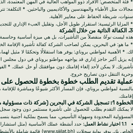
* فئة المتخصص: الأفراد ذوو المواهب العالية في المهن المعتمدة، ا
سنوات، شريطة الحفاظ على معايير الأهلية.
* المزايا الرئيسية: استقرار طويل الأجل، وتقليل العبء الإداري للتجد
3. الكفالة الذاتية من خلال الشركة
هذه ليست
نوعًا
منفصلاً من التأشيرات، بل هي ميزة أساسية وحاسمة لل
* ما هو: في البحرين، يمكن لصاحب الشركة كفالة تأشيرة الإقامة الخ
لك. * الأهمية لمواطني بروناي: يوفر هذا استقلالًا وتحكمًا لا مثيل 
إنه يزيل أكبر حاجز إداري قد يواجهه مواطنو بروناي في دول مجلس ال
تأشيرتك. لا يمكن لأحد إلغاء إقامتك دون موافقتك أو حل عملك. * ا
وحرية التنقل دون تصاريح خروج.
عملية تقديم الطلب خطوة بخطوة للحصول على تأ
بالنسبة لمواطني بروناي، فإن المسار الأكثر شيوعًا ومباشرة للإقام
إقامتك.
الخطوة 1: تسجيل الشركة في البحرين (شركة ذات مسؤولية محدودة - WLL موصى بها)
المسؤولية المحدودة وسهولة التأسيس، مما يسمح بملكية أجنبية بنسبة 100٪
1.1 اختيار نشاط العمل:
حدد أنشطة عملك الأساسية (مثل استشارات تك
الخاص بك. يوفر بوابة سجلات (www.sijilat.bh) قائمة شاملة بالأنشطة المعتمدة.