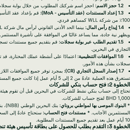
1.2 حجز الاسم:
احجز اسم شركتك المطلوب من خلال بوابة سجلات. يجب أن ت
1.3 إعداد المستندات (عقد التأسيس - MoA):
100٪ من شركة WLL كمساهم فردي.
1.4 إيداع رأس المال:
بينما الحد الأدنى القانوني لرأس مال شركة WLL هو
ويظهر نية جادة، مما يساعد غالبًا في الموافقة على تأشيرة المستثم
1.5 تقديم الطلب عبر بوابة سجلات:
التجاري في البحرين.
1.6 الموافقات التنظيمية:
اعتمادًا على أنشطة عملك المختارة، قد 
سجلات بشأن هذه الأمور.
1.7 إصدار السجل التجاري (CR):
تستغرق هذه العملية عادةً من 2 إلى 5 أيام عمل إذا كانت جميع المستندات صحيحة.
الخطوة 2: فتح حساب بنكي للشركات
تحتاج إلى حساب بنكي نشط للشركات في البحرين قبل أن تقوم هيئة تنظيم سوق العمل (LMRA) بمعالجة طلب تأشيرة المستثمر الخاص بك بالكامل. تتطلب معظم
BHD 1,000
لفتح حساب للشركات.
*
البنوك الموصى بها لمواطني بروناي:
المستثمرين الأجانب. *
مستندات فتح الحساب:
ستحتاج عادةً إلى السج
10 أيام عمل بعد تقديم جميع المستندات المطلوبة.
الخطوة 3: التقدم بطلب للحصول على بطاقة تأسيس هيئة تنظيم سوق العمل (LMRA)