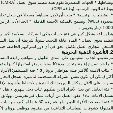
وبطاقة الهوية الرسمية (بطاقة CPR).
1,000 دينار بحريني .
تنظيم سوق العمل. * المدة: قابلة للتجديد سنوياً، شريطة أن يظل ال
السجل التجاري العمل بكامل الحق في أي دور لشركتهم الخاصة، حيث 
2. التأشيرة الذهبية البحرينية
تم تقديمها لجذب المقيمين على المدى الطويل والمواهب رفيعة المستو
* ما هو: تصريح إقامة متجدد لمدة 10 سنوات يوفر استقرارًا كبيرًا وعمليات إدارية مبسطة مقارنة بالتجديدات السنوية. * جهة الإصدار: تصدر مباشرة عن الهيئة الوطنية لتسجيل السكان (NPRA).
سنوات على الأقل. يمكنك البيع بعد تلك الفترة والاحتفاظ بتأشيرة الإق
يشمل الإثبات عادةً عقود العمل من أرباب عمل غير بحرينيين، ووثائق تسجيل الأعمال من برون
المقبولة كشوفات المعاشات التقاعدية من صندوق موظفي بروناي (TAP) أو ما يعادله، وبيانات دخل الاستثمار، أو دخل الإيجار من العقارات.