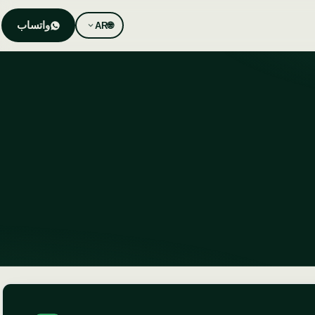
واتساب
AR
🌐