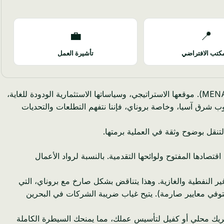
💼
📍
كتب الافتراضي
تأشيرة العمل
بالنسبة لرواد الأعمال البروناويين الذين يسعون للتوسع الدولي، تقدم البحرين بوابة لا مثيل لها إلى منطقة الشرق الأوسط وشمال أفريقيا (MENA). موقعها الاستراتيجي، وسياساتها الاستثمارية الودودة للغاية،
ب شرق آسيا، وخاصة بروناي، فإننا نتفهم التطلعات والتحديات
نقل بوضوح وثقة في العملية برمتها.
صادها المفتوح ولوائحها التقدمية. بالنسبة لرواد الأعمال
خل الشركات المسطحة بنسبة 0% في البحرين للشركات المؤهلة غير النفطية والغازية. وهذا يتناقض بشكل صارخ مع بروناي، التي
 والغازية (على الرغم من وجود معدل 0% للشركات المؤهلة التي تستوفي معايير صارمة). يتيح غياب ضريبة الشركات في البحرين
 الميزة الحاسمة تلغي شرط وجود شريك محلي أو كفيل لتأسيس عملك، مما يمنحك السيطرة الكاملة