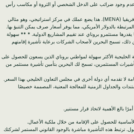
مع عدم وجود ضرائب على الدخل الشخصي أو الثروة أو مكاسب رأس
* بوابة استراتيجية إلى منطقة الشرق الأوسط وشمال أفريقيا: توفر البحرين اتصالاً لا مثيل له بالأسواق الأوسع في الشرق الأوسط وشمال أفريقيا (MENA). هذا يضع عملك في مركز استراتيجي، وهو مثالي
SGD)، وهي معرفة بالعملات المستقرة التي غالبًا ما يقدرها مستثمرو بروناي عند تقييم المشاريع الدولية. * ** سهولة
ن ذلك، تسمح البحرين لأصحاب الشركات برعاية تأشيرة إقامتهم
لة الخليجية الأكثر سهولة لمواطني بروناي الذين يسعون للحصول على
جاورة التي قد تفرض متطلبات رأس مال أدنى تبلغ 500,000 دينار بحريني أو أكثر لتأشيرات المستثمرين، تسمح لك البحرين بتأمين تأشيرة مستثمر من
مة لا تقدمه أي دولة أخرى في مجلس التعاون الخليجي بهذا السعر.
تندات والجداول الزمنية للمعالجة المعنية، المصممة خصيصًا
 بالغ الأهمية لاتخاذ قرار مستنير.
الأساسية للحصول على الإقامة من خلال ملكية الأعمال.
اد الذين هم مساهمون مسجلون ويشاركون بنشاط في شركة بحرينية تحمل سجلاً تجارياً (CR) ساري المفعول. ترتبط هذه التأشيرة مباشرة بالوجود القانوني المستمر لشركتك