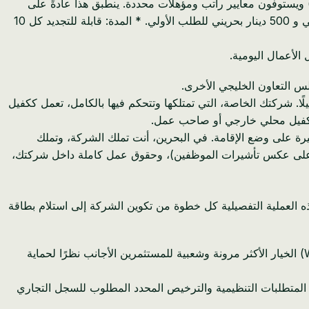
) ويستوفون معايير راتب ومؤهلات محددة. ينطبق هذا عادةً على
مجالات مثل الأطباء والمهندسين والأكاديميين والباحثين. * التكلفة: تتراوح رسوم الحكومة لتأشيرة الإقامة الذهبية عادةً بين 300 دينار بحريني و 500 دينار بحريني للطلب الأولي. * المدة: قابلة للتجديد كل 10
الأعمال اليومية.
س التعاون الخليجي الأخرى.
ا. شركتك الخاصة، التي تمتلكها وتتحكم فيها بالكامل، تعمل ككفيل
امة بكفيل محلي خارجي أو صاحب عمل.
رة على وضع الإقامة. في البحرين، أنت تملك الشركة، وتملك
اتب (على عكس تأشيرات الموظفين)، وحقوق عمل كاملة داخل شركتك،
ذه العملية التفصيلية كل خطوة من تكوين الشركة إلى استلام بطاقة
لا يمكنك التقدم بطلب للحصول على تأشيرة مستثمر دون وجود سجل تجاري (CR) ساري المفعول. تعد شركة ذات مسؤولية محدودة (WLL) الخيار الأكثر مرونة وشعبية للمستثمرين الأجانب نظرًا لحماية
ا المتطلبات التنظيمية والترخيص المحدد المطلوب للسجل التجاري