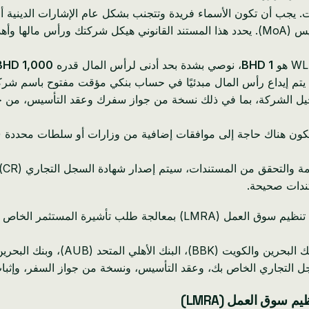
كون الأسماء فريدة وتتجنب بشكل عام الإشارات الدينية أو السياسية. يستغرق 
قم بإعداد عقد التأسيس (MoA). يحدد هذا المستند القانوني هيكل شركتك 
BHD 1
، نوصي بشدة بحد أدنى لرأس المال قدره
BHD 1,000
ر. يتم إيداع رأس المال مبدئيًا في حساب بنكي مؤقت مفتوح باسم شرك
تكون هناك حاجة إلى موافقات إضافية من وزارات أو سلطات محددة (مث
بم
 البنوك في البحرين حدًا أدنى للإيداع قدره
ل التجاري الخاص بك، وعقد التأسيس، ونسخة من جواز السفر، وإثبات