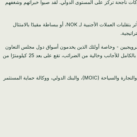
 شركات ناجحة تركز على المستوى الدولي. لقد صبوا خبراتهم وشغفهم
إذا كنت، مثل إريك، تشعر بأنك تخضع لرقابة مفرطة من عمليات التدقيق الضريبي، أو حائرًا بسبب تعقيدات التسجيل بين NUF و AS، أو تتأثر بتقلبات العملات الأجنبية لـ NOK، أو ببساطة مقيدًا بالامتثال
اتيجية.
 النرويجيين - وخاصة أولئك الذين يخدمون أسواق دول مجلس التعاون
الخليجي، أو يديرون أعمالًا رقمية، أو يعملون في استشارات دولية - تقدم البحرين شيئًا لا تستطيع النرويج تقديمه هيكليًا: بيئة أعمال مملوكة بالكامل للأجانب وخالية من الضرائب، تقع على بعد 25 كيلومترًا من
لقد قمنا ببناء هذا الدليل باستخدام أحدث البيانات من البنك المركزي البحريني (CBB)، ومجلس التنمية الاقتصادية (EDB)، ووزارة الصناعة والتجارة والسياحة (MOIC)، والبنك الدولي، ووكالة حماية المستثمر