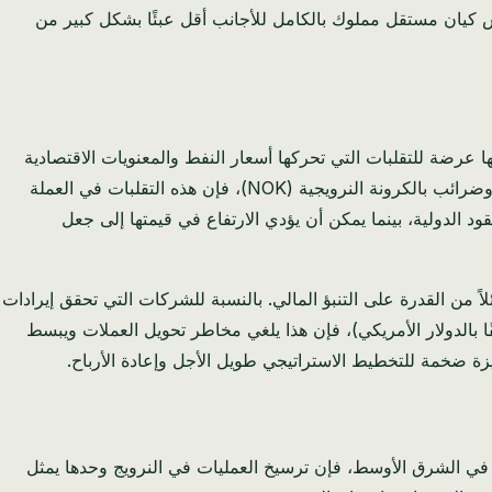
س كيان مستقل مملوك بالكامل للأجانب أقل عبئًا بشكل كبير من
لكرونة النرويجية (NOK)، على الرغم من كونها عملة قوية، إلا أنها عرضة للتقلبات التي تحركها أسعار النفط والمعنويات الاقتصادية
العالمية. بالنسبة لشركة نرويجية تحقق إيرادات بالدولار الأمريكي (USD) أو الريال السعودي (SAR) على سبيل المثال، ولكن تتكبد نفقات وضرائب بالكرونة النرويجية (NOK)، فإن هذه التقلبات في العملة
د الدولية، بينما يمكن أن يؤدي الارتفاع في قيمتها إلى جعل
ي = 2.652 دولار أمريكي. يوفر هذا الارتباط قدرًا هائلاً من القدرة على التنبؤ المالي. بالنسبة للشركات التي تحقق إيرادات
قًا بالدولار الأمريكي)، فإن هذا يلغي مخاطر تحويل العملات ويبسط
يزة ضخمة للتخطيط الاستراتيجي طويل الأجل وإعادة الأرباح.
في الشرق الأوسط، فإن ترسيخ العمليات في النرويج وحدها يمثل