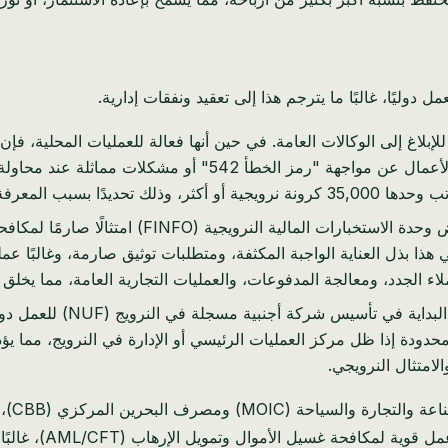
 دوليًا، غالبًا ما يترجم هذا إلى تعقيد ونفقات إدارية.
للنرويج للإبلاغ إلى الوكالات العامة. في حين أنها فعالة للعمليات المحلية، ف
الدولية غالبًا ما يتطلب وحدات محددة وأقل بديهية. غالبًا ما يبلغ ر
لوبة للامتثال الدولي.
تفرض وحدة الاستخبارات المالية النر
ي هذا بذل العناية الواجبة المكثفة، ومتطلبات توثيق صارمة، وغالبًا
لاء الجدد، ومعالجة المدفوعات، والعمليات التجارية العامة، مما يخلق
د محدودة إذا ظل مركز العمليات الرئيسي أو الإدارة في النرويج، مما 
الاستخدام لتسجيل ا