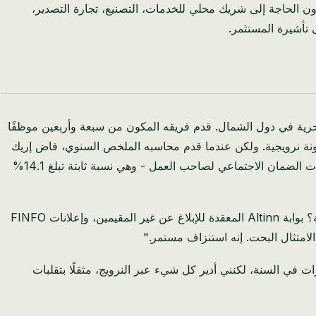
لشخص واحد — تنطبق الملكية الأجنبية بنسبة 100% على معظم الأنشطة، دون الحاجة إلى شريك محلي للخدمات، التصنيع، تجارة التصدير،
مجيات من بيرغن، الذي بنى على مدى اثني عشر عامًا منصة SaaS قوية تخدم شركات بحرية في دول الشمال. قدم فريقه المكون من سبعة وأربعين موظفًا
حدد، واكتسب سمعة ممتازة. بحلول عام 2024، كانت شركته تحقق أرباحًا قبل الضرائب تبلغ 18.2 مليون كرونة نرويجية. ولكن عندما قدم محاسبه الملخص السنوي، فاض إريك
بالإحباط. اختفى 4 ملايين كرونة نرويجية في ضريبة الشركات النرويجية البالغة 22%. واختفى 2.1 مليون كرونة نرويجية أخرى في مساهمات الضمان الاجتماعي لصاحب العمل - وهي نسبة ثابتة تبلغ 14.1%
"أنا في الواقع أحصل على اثنين وأربعين أوري فقط من كل كرونة أكسبها"، قال لي إريك خلال استشارتنا الأولية. "وما هي التكاليف الإدارية؟ بوابة Altinn المعقدة للإبلاغ عن غير المقيمين، وإعلانات FINFO
ت في السنة، لكنني أدير كل شيء عبر النرويج، مثقلًا بتقلبات