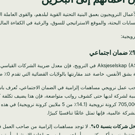
لأعمال النرويجيون بعمق البنية التحتية القوية لبلدهم، والقوى العاملة 
سابات البحتة، والموقع الاستراتيجي للسوق، والرغبة في الكفاءة المالي
ويجية:
لأنفس، خاصة عند مقارنتها بالولايات القضائية التي تقدم 0٪ ضريبة شركات.
حب عمل نرويجي مساهمات إلزامية في الضمان الاجتماعي، تُعرف ب
كرونة نرويجية في إجمالي الرواتب سنويًا؛ يختفي مبلغ إضافي قدر
 عالمية، فإنها تمثل عائقًا تنافسيًا كبيرًا.
ل شركات بنسبة 0%
. لا توجد مساهمات إلزامية من صاحب العمل في
ظ بنسبة أكبر بكثير من أرباحه، مما يسمح بإعادة الاستثمار، أو توزيع