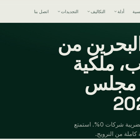
يسية
أدلة
التكاليف
التجديدات
اتصل بنا
بحرين من
ب، ملكية
ل مجلس
يمكن لرواد الأعمال النرويجيين تأسيس شركة في البحرين بضريبة شركات 0%. استمتع
كاملة من النرويج.