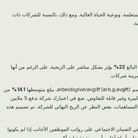
المتعلمة، ونوعية الحياة العالية. ومع ذلك، بالنسبة للشركات ذات
ة.
22%
يؤثر بشكل مباشر على الربحية. على الرغم من أنها
اسم
(arb.g.avgift). يبلغ متوسطها
arbeidsgiveravgift
14.1%
من
بالإضافة إلى رواتب الموظفين. بالنسبة لشركة لديها حتى كشوف رواتب متواضعة، فإن هذا يضيف تكلفة كبيرة وغير قابلة للتفاوض. ضع في اعتبارك شركة تدفع 5 ملايين
ه 705,000 كرونة نرويجية (14.1٪ من 5 ملايين كرونة نرويجية) في هذه المساهمات، بغض النظر عن الربح النهائي للشركة. تم تصميم هذه
 الضمان الاجتماعي على رواتب الموظفين الأجانب إذا لم يكونوا
ات أرباح أعلى، أو مرونة تشغيلية أكبر.