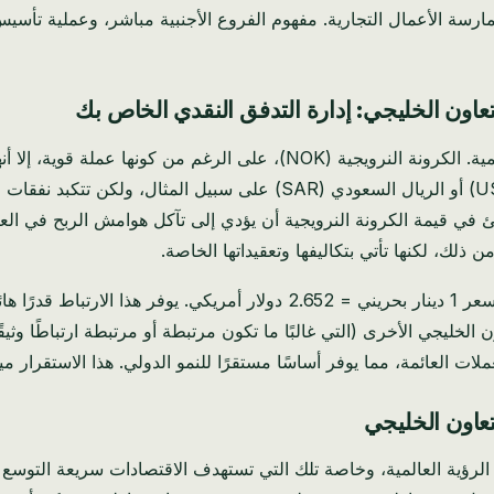
ارسة الأعمال التجارية. مفهوم الفروع الأجنبية مباشر، وعملية تأسي
عاون الخليجي: إدارة التدفق النقدي الخاص بك
بالنسبة لأي عمل تجاري يعمل دوليًا، يعد استقرار العملة أمرًا بالغ الأهمية. ا
 في قيمة الكرونة النرويجية أن يؤدي إلى تآكل هوامش الربح في العقو
ذلك، لكنها تأتي بتكاليفها وتعقيداتها الخاصة.
الدينار البحريني (BHD) مرتبط بقوة بالدولار الأمريكي بسعر 1 دينار بحرين
ن الخليجي الأخرى (التي غالبًا ما تكون مرتبطة أو مرتبطة ارتباطًا وثي
ات العائمة، مما يوفر أساسًا مستقرًا للنمو الدولي. هذا الاستقرار م
عاون الخليجي
رؤية العالمية، وخاصة تلك التي تستهدف الاقتصادات سريعة التوسع 