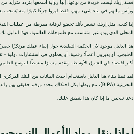
قصة إريك ليست فريدة من نوعها. إنها رواية أسمعها بتردد متزايد من 
ورأس مالهم في بناء شيء مهم، فقط ليروا جزءًا كبيرًا منه يُسحب بعي
المحلي الذي يبدو غير متناسب مع طموحاتك العالمية، فهذا الدليل لك. ا
هذا الدليل موجود لأن الحكمة التقليدية حول إبقاء عملك مرتكزًا حصر
أكبر اقتصاد في الشرق الأوسط، وتقدم مسارًا مبسطًا للتوسع العالمي
البحرينية (BIPA)، مع ربطها بكل احتكاك محدد ورقم حقيقي يهم رائد الأعمال النرويجي.
دعنا نفحص ما إذا كان هذا ينطبق عليك.
لماذا ينقل رواد الأعمال النرويجي