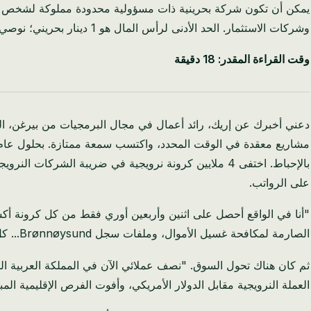
وشركات الاستثمار. الحد الأدنى لرأس المال هو 1 دينار بحريني؛ نوصي بـ 1,000 دينار بحريني، مما يسهل فتح الحساب البنكي والموافقة على تأشيرة المستثمر.
وقت القراءة المقدر: 18 دقيقة
على الرواتب.
الصارمة لمكافحة غسيل الأموال، وملفات سجل Brønnøysund... كل هذا وحده كلفنا 340,000 كرونة نرويجية إضافية العام الماضي في الامتثال البحت. إنه استنزاف مستمر."
ثم كان هناك تحول السوق. "نصف عملائي الآن في المملكة العربية السع
العملة النرويجية مقابل الدولار الأمريكي، وأفوت الفرص الإقليمية المب