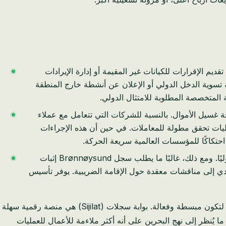
إن تقديم الإقرارات للكيانات غير المقيمة أو إدارة الإيرادات
واد الأعمال عن مواجهة "رمز الخطأ 542" أو مشكلات مماثلة عند محاولة تسوية الدخل الدولي أو الإعلان عن أنشطة خارج المنطقة
ويجية (FINFO) امتثالًا صارمًا لمكافحة غسيل الأموال. بالنسبة للشركات التي تتعامل مع عملاء
 عمليات تحقق مطولة للمعاملات. في حين أن هذه الإجراءات
 احتكاكًا للمؤسسات العالمية سريعة الحركة.
يفكر العديد من رواد الأعمال النرويجيين في البداية في تأسيس شركة أجنبية مسجلة في النرويج (NUF) للعمل دوليًا. ومع ذلك، غالبًا ما يطلب سجل Brønnøysund إثبات
يؤدي إلى مناقشات معقدة حول الإقامة الضريبية. يوفر تأسيس
تم تصميم البيئة التنظيمية، التي تشرف عليها وزارة الصناعة والتجارة والسياحة (MOIC) ومصرف البحرين المركزي (CBB)، لتكون مبسطة وفعالة. بوابة سجلات (Sijilat) هي منصة رقمية سهلة
لشركات والامتثال المستمر. في حين توجد أطر عمل قوية لمكافحة غسيل الأموال وتمويل الإرهاب (AML/CFT)، غالبًا ما يُنظر إلى نهج البحرين على أنه أكثر ملاءمة للأعمال للعمليات