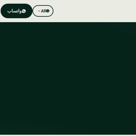
واتساب
AR
🌐