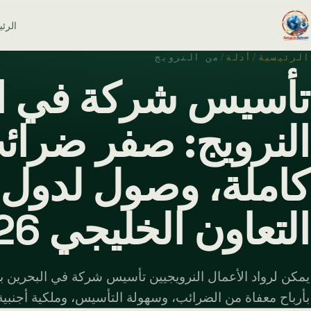
الرئ
الرئيسية
/
أدلة
/
من النرويج
تأسيس شركة في ال
النرويج: صفر ضرائ
كاملة، وصول لدو
التعاون الخليجي 2026
بأرباح معفاة من الضرائب، وسهولة التأسيس، وملكية أجنبية 