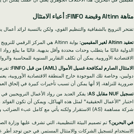
متاهة Altinn وقبضة FINFO: أعباء الامتثال
تفتخر النرويج بالشفافية والتنظيم القوي، ولكن بالنسبة لرائد أعمال يعمل
تعقيد Altinn لغير المقيمين:
بوابة Altinn هي المركز الرقمي 
الاقتصادية الأوروبية. يمكن أن تكلف التقارير السنوية للمحاسبة والرواتب وحدها 35,000 كرونة نرويجية أو أكثر، وذلك تحديدًا بسبب المعرفة المتخصصة المط
الامتثال الصارم لمكافحة غسيل الأموال (AML) من قبل FINFO:
دوليين، وخاصة تلك الموجودة خارج المنطقة الاقتصادية الأوروبية، يعن
ضرورية للنزاهة، إلا أنها يمكن أن تسبب تأخيرات كبيرة في إلحاق العم
تسجيل NUF مقابل AS:
اختبار "الأعمال الحقيقية" لمثل هذه الهياكل، ويمكن أن تكون الفوائ
شركة مساهمة (AS) الاستقرار ولكنه يأتي مع كامل عبء الضرائب والامتثال النرويجي.
في البحرين؟