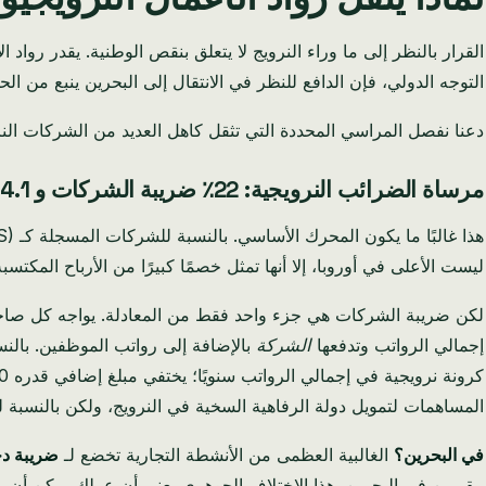
القرار بالنظر إلى ما وراء النرويج لا يتعلق بنقص الوطنية. يقدر رواد ا
التوجه الدولي، فإن الدافع للنظر في الانتقال إلى البحرين ينبع من الح
دعنا نفصل المراسي المحددة التي تثقل كاهل العديد من الشركات النر
مرساة الضرائب النرويجية: 22٪ ضريبة الشركات و 14.1٪ ضمان اجتماعي
هذا غالبًا ما يكون المحرك الأساسي. بالنسبة للشركات المسجلة كـ Aksjeselskap (AS) في النرويج، فإن معدل ضريبة الشركات القياسي البالغ
ليست الأعلى في أوروبا، إلا أنها تمثل خصمًا كبيرًا من الأرباح المكتسبة بشق ا
لكن ضريبة الشركات هي جزء واحد فقط من المعادلة. يواجه كل صا
إجمالي الرواتب وتدفعها
الشركة
المساهمات لتمويل دولة الرفاهية السخية في النرويج، ولكن بالنسبة لشركة
في البحرين؟
الغالبية العظمى من الأنشطة التجارية تخضع لـ
ضريبة دخ
مقيمين في البحرين. هذا الاختلاف الجوهري يعني أن عملك يمكن أن يحتف