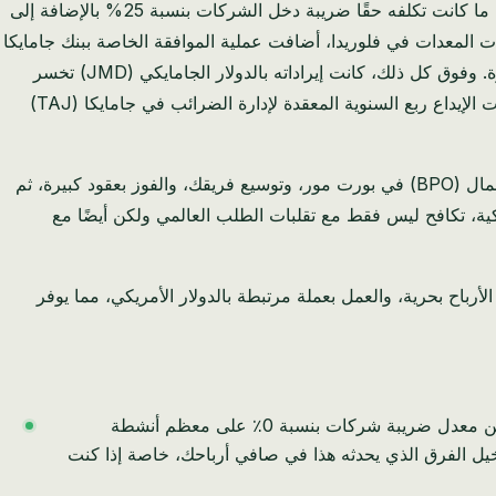
دعنا نتحدث عن التفاصيل. ماركوس، الذي يدير شركة متوسطة الحجم لتعبئة الجولات في مونتيغو باي، قضى معظم عام 2025 في حساب ما كانت تكلفه حقًا ضريبة دخل الشركات بنسبة 25% بالإضافة إلى
 فيها تحويل الأرباح لتغطية مشتريات المعدات في فلوريدا، أضافت عملية الموافقة الخاصة ببنك جامايكا
(BOJ) أسابيع ورسوم معالجة فعالة بنسبة 2% بسبب قيود صارمة على صرف العملات الأجنبية على التحويلات الرأسمالية الخارجية الكبيرة. وفوق كل ذلك، كانت إيراداته بالدولار الجامايكي (JMD) تخسر
6% مقابل الدولار الأمريكي كل عام، مما يؤدي إلى تآكل أي هامش تمكن من الاحتفاظ به بعد خصم الضرائب، حتى قبل أن تستهلك متطلبات الإيداع ربع السنوية المعقدة لإدارة الضرائب في جامايكا (TAJ)
هذا ليس سيناريو افتراضي؛ إنها الواقع اليومي لعدد لا يحصى من أصحاب الأعمال الجامايكيين. تخيل تشغيل عملية ناجحة لمركز خدمات الأعمال (BPO) في بورت مور، وتوسيع فريقك، والفوز بعقود كبيرة، ثم
ئن إدارة الضرائب (TAJ). أو ربما أنت مصدر للبضائع الجامايكية، تكافح ليس فقط مع تقلبات الطلب العالمي ولكن أيضًا مع
 يمكنك فيه امتلاك 100% من عملك، وتحويل الأرباح بحرية، والعمل بعملة مرتبطة بالدولار الأمريكي، مما يوفر
ربما تكون هذه هي الميزة الأكثر إقناعًا. على عكس ضريبة دخل الشركات البالغة 25٪ في جامايكا، تقدم البحرين معدل ضريبة شركات بنسبة 0٪ على معظم أنشطة
. تخيل الفرق الذي يحدثه هذا في صافي أرباحك، خاصة إذا كنت