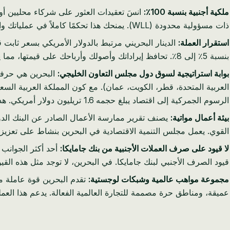
ملكية أجنبية بنسبة 100٪:
ذات مسؤولية محدودة (WLL). يمنحك هذا تحكمًا كاملاً في عملياتك واستراتيجيتك وحقوق الملكية الخاصة بك.
استقرار العملة:
بنسبة 5٪ إلى 8٪. تحافظ إيراداتك وأصولك وأرباحك على قيمتها، مما يوفر تخطيطًا ماليًا يمكن التنبؤ به وحماية ضد الضغوط التضخمية.
بوابة استراتيجية لسوق دول مجلس التعاون الخليجي:
الرسوم الجمركية إلى اقتصاد يبلغ حجمه 1.6 تريليون دولار أمريكي. هذا هو حجم الفرصة غير المتاح ببساطة من منطقة البحر الكاريبي.
بيئة أعمال مواتية:
يصنف تقرير ممارسة الأعمال الصادر عن البنك الدول
القوي. يعمل مجلس التنمية الاقتصادية في البحرين بنشاط على تعزيز 
لا قيود على صرف العملات الأجنبية من بنك جامايكا:
أحد أكثر الجوانب إ
قيود الصرف الأجنبي لبنك جامايكا. في البحرين، لا توجد مثل هذه القي
مجموعة مواهب عالمية وشبكات لوجستية:
تقدم البحرين قوة عاملة مت
عميقة، ومناطق حرة مصممة للتجارة العالمية الفعالة. يدعم هذا العمليات القابلة للتطوير، سواء كنت ت