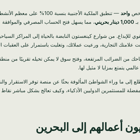
شخص
واحد
— تنطبق الملكية الأجنبية بنس
بـ
1,000 دينار بحريني
، مما يسهل فتح الحساب المصرفي والموافقة ع
القوي للإبداع. من شوارع كينغستون النابضة بالحياة إلى المراكز السيا
بنيت علامتك التجارية، ورعيت عملائك، وتغلبت باستمرار على العقبات ا
 من الضرائب المرتفعة، وفتح سوق لا يمكن تخيله تقريبًا من منطقة ال
لمي يتمتع بمزايا لا مثيل لها.
تتطلع إلى ما وراء الشواطئ المألوفة بحثًا عن منصة توفر الاستقرار و
ة للمستثمرين الدوليين الأذكياء، وكيف تعالج بشكل مباشر نقاط الألم
يون أعمالهم إلى البحرين