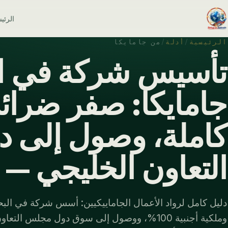
الرئي
الرئيسية
/
أدلة
/
من جامايكا
تأسيس شركة في ال
جامايكا: صفر ضرائ
كاملة، وصول إلى 
التعاون الخليجي — مح
وملكية أجنبية 100%، ووصول إلى سوق دول مجلس الت