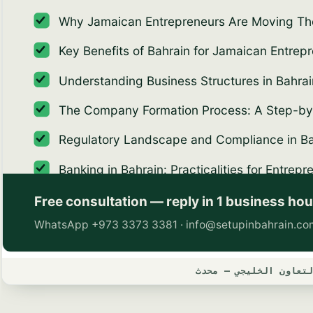
لتعاون الخليجي — محدث