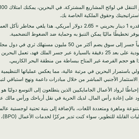
الدينار البحريني مرتبط بالدولار الأمريكي بسعر ثابت قدره 1 دينار بحريني =
البحرين هي حرفياً جسر إلى سوق يضم أكثر من 50 مل
العربية المتحدة، قطر، الكويت، عمان). مع كون المملكة العربية السعودية على بعد 25 دقيقة 
ي باستمرار البحرين في مرتبة عالية، مما يعكس عملياتها التنظيمية 
الاستثمار الأجنبي المباشر من خلال مبادرات داعمة ونهج استباقي لت
حباطًا لرواد الأعمال الجامايكيين الذين يتطلعون إلى التوسع دوليًا هو
ود على إعادة رأس المال. لديك الحرية في نقل أرباحك ورأس مالك عالمي
نوعة وماهرة ومتعددة اللغات، بالإضافة إلى بنية تحتية لوجستية عال
دير مركزًا لخدمات الأعمال (BPO)، أو مشروعًا للتجارة الإلكترونية، أو مركزًا لوجستيًا.