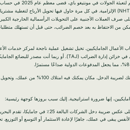
مساهمات صندوق التأمين الوطني (NIS) وصندوق الإسكان الوطني (NHT) الإلزامية. في كل مرة حاول
مشاهدة ما يقرب من ربع أرباح شركتك المكتسبة بشق الأنفس تختفي في خزا
تخضع أرباح شركتك لضريبة الدخل. مكان
مايكيين، إنها ضرورة استراتيجية. إليك سبب بروزها كوجهة رئيسية:
الأنفس يبقى في عملك، جاهزًا لإعادة الاستثمار أو التوسع أو التوزيع