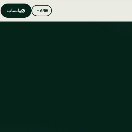
واتساب
AR
🌐