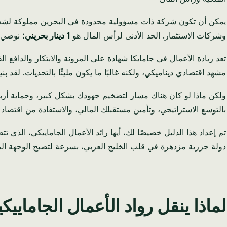
يمكن أن تكون شركة ذات مسؤولية محدودة في البحرين مملوكة ل
وشركات الاستثمار. الحد الأدنى لرأس المال هو
1 دينار بحريني
؛ نوصي 
تعد ريادة الأعمال في جامايكا شهادة على المرونة والابتكار والدافع 
مشهد اقتصادي ديناميكي، ولكنه غالبًا ما يكون مليئًا بالتحديات. لقد 
ولكن ماذا لو كان هناك مسار لتضخيم جهودك بشكل كبير، وحماية أرباحك
بالتوسع الاستراتيجي، وتأمين مستقبلك المالي، والاستفادة من اقتصاد عا
تم إعداد هذا الدليل خصيصًا لك، أيها رائد الأعمال الجاماييكي، الذي 
دولة جزرية مزدهرة في قلب الخليج العربي، بسرعة لتصبح الوجهة المفضل
لماذا ينقل رواد الأعمال الجاماييك