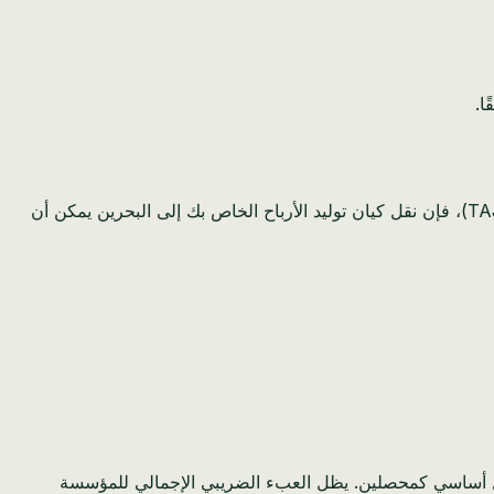
ا.
إن غياب ضريبة دخل الشركات يغير قواعد اللعبة. بالنسبة لشركة جامايكية تدفع حاليًا 25٪ من أرباحها إلى مصلحة الضرائب في جامايكا (TAJ)، فإن نقل كيان توليد الأرباح الخاص بك إلى البحرين يمكن أن
تهلاك، مما يعني أن الشركات تعمل بشكل أساسي كمحصلين. يظل العبء الضريبي الإجمالي للمؤسسة