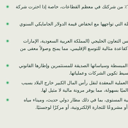
انسَ تعقيدات العثور على شركاء محليين أو التنقل في لوائح المشاريع المشتركة. في البحرين، يمكنك امتلاك 100٪ من شركتك في معظم القطاعات، خاصة إذا اخترت شركة
 2.65 دولار أمريكي. هذا يلغي مخاطر تآكل العملة التي تواجهها مع انخفاض قيمة الدولار الجامايكي السنوي
يون مستهلك ثري في دول مجلس التعاون الخليجي (المملكة العربية السعودية، الإمارات
بالسيارة عبر جسر الملك فهد، تعمل البحرين كقاعدة مثالية للتوسع الإقليمي، مما يمنح وصولاً معفى من
المبسطة وسياساتها الصديقة للمستثمرين وإطارها القانوني
بسيط تكوين الشركات وعملياتها.
 العملية المعقدة لنقل رأس المال الكبير خارج البلاد بسبب
ًا بسهولة، مما يوفر مرونة مالية لا مثيل لها.
مية المستوى، بما في ذلك مطار دولي حديث، وميناء مياه