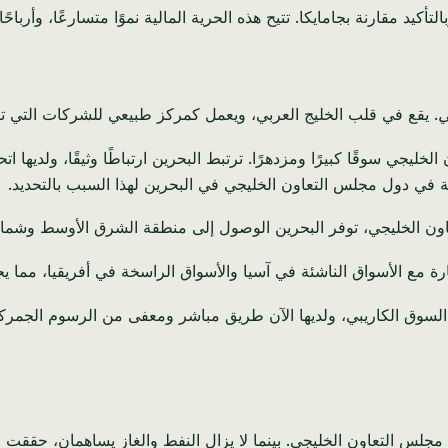
أكيد مقارنة بجامايكا. تتيح هذه الحرية المالية نموًا متسارعًا، وأرباحً
ي
. يقع في قلب الخليج العربي، ويعمل كمركز طبيعي للشركات التي تت
لخليجي سوقًا كبيرًا ومزدهرًا. ترتبط البحرين ارتباطًا وثيقًا، ولديه
ة في دول مجلس التعاون الخليجي في البحرين لهذا السبب بالتحديد.
لخليجي، توفر البحرين الوصول إلى منطقة الشرق الأوسط وشمال أفريقيا ال
ة مع الأسواق الناشئة في آسيا والأسواق الراسخة في أفريقيا، مما ي
 السوق الكاريبي، ولديها الآن طريق مباشر ومعفى من الرسوم الجمركية 
دول مجلس التعاون الخليجي. بينما لا يزال النفط والغاز يساهمان، حق