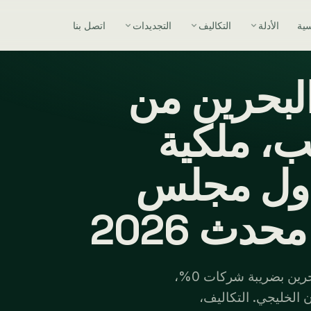
سية
الأدلة
التكاليف
التجديدات
اتصل بنا
بحرين من
ب، ملكية
دول مجلس
دث 2026
دليل كامل لرواد الأعمال الجاماييكيين: أسس شركة في البحرين بضريبة شركات 0%،
عاون الخليجي. التكاليف،