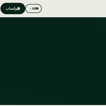
واتساب
AR
🌐