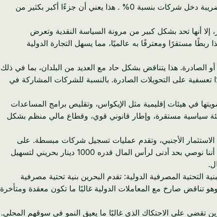
* بيئة الضرائب: تفرض بوركينا فاسو ضريبة دخل على الشركات بنسبة 27.5%. في البحرين، تتمتع الغالبية العظمى من الأنشطة التجارية بضريبة دخل شركات بنسبة 0% . هذا يعني أن جزءًا أكبر بكثير من
الرغم من أنها توفر بعض الاستقرار، إلا أنها تحد بشكل كبير من مرونة السياسة النقدية وتعرض
. البحرين، من ناحية أخرى، تربط دينارها (BHD) بالدولار الأمريكي. يوفر هذا ربطًا مستقرًا ومعترفًا به عالميًا، مما يسهل التجارة الدولية
و الصادرة. هذا يتناقض بشكل حاد مع العديد من البلدان، بما في ذلك
ًا تعسفية على التحويلات الصادرة. بالنسبة للشركات المشاركة في
 عسكري، وتعليق عضويتها في هيئات إقليمية مثل الإيكواس، وتقليص برامج المساعدات
ين ببيئة سياسية مستقرة، وإطار قانوني قوي، وقطاع مالي منظم بشكل
اط الاستثمار الأجنبي، وتقدم عمليات تسجيل شركات مبسطة. على
سبيل المثال، يمكنك تسجيل شركة بحرينية ذات مسؤولية محدودة (WLL) بحد أدنى لرأس المال القانوني يبلغ 1 دينار بحريني فقط. في حين أننا نوصي بحد أدنى لرأس المال قدره 1000 دينار بحريني لتسهيل
ل.
لفرديين. * البنية التحتية المصرفية الدولية: تقدم البحرين بنية تحتية مصرفية
كة أموال عالمية فعالة وآمنة، وهو تناقض صارخ مع المعاملات الدولية غالبًا ما تكون معقدة ومتأخرة
رين تقضي على الاحتكاك الذي غالبًا ما يعيق النمو في سوقهم المحلي.