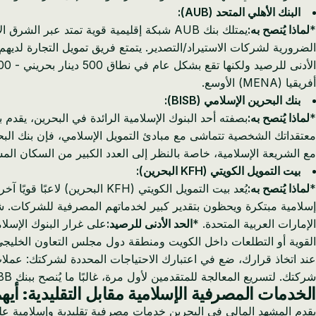
البنك الأهلي المتحد (AUB):
*
لماذا يُنصح به:
يمتلك بنك AUB شبكة إقليمية قوية تمتد 
الضرورية لشركات الاستيراد/التصدير. يتمتع فريق تمويل التجارة لديه
الأدنى للرصيد ولكنها تقع بشكل عام في نطاق 500 دينار بحريني - 1,000 دينار بحريني لحسابات الأعمال. *
أفريقيا (MENA) الأوسع.
بنك البحرين الإسلامي (BISB):
*
لماذا يُنصح به:
بصفته أحد البنوك الإسلامية الرائدة في البحرين، يقد
معتقداتك الشخصية تتماشى مع مبادئ التمويل الإسلامي، فإن بنك البحر
مع الشريعة الإسلامية، خاصة بالنظر إلى العدد الكبير من السكان الم
بيت التمويل الكويتي (KFH البحرين):
*
لماذا يُنصح به:
يُعد بيت التمويل الكويتي (
إسلامية مبتكرة ويحظون بتقدير كبير لخدماتهم المصرفية للشركات. شبكت
الإمارات العربية المتحدة. *
الحد الأدنى للرصيد:
على غرار البنوك الإسلامية الأخ
القوية أو التطلعات داخل الكويت ومنطقة دول مجلس التعاون الخليجي
عند اتخاذ قرارك، ضع في اعتبارك الاحتياجات المحددة لشركتك: عملات
شركتك. لتسريع المعالجة للمتقدمين لأول مرة، غالبًا ما يُنصح ببنك NBB أو BBK.
الخدمات المصرفية الإسلامية مقابل التقليدية: أيه
يقدم المشهد المالي في البحرين خدمات مصرفية تقليدية وإسلامية على