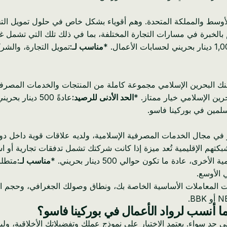
عبر الشرق الأوسط والمملكة المتحدة. وهم أقوياء بشكل خاص في حلول تموي
م بالخبرة في مسارات التجارة المختلفة، بما في ذلك تلك التي تشمل غ
مناسب لـ:
تمويل التجارة، والش
م بنك البحرين الإسلامي مجموعة كاملة من المنتجات والخدمات المصرفي
ين الإسلامي خيار ممتاز. *
الحد الأدنى للرصيد:
عادةً 500 دينار بحريني. *
سلمين في بوركينا فاسو.
KFH البحرين) لاعبًا قويًا آخر في مجال الخدمات المصرفية الإسلامية، ولديه علاقات
هم الإقليمية تُعد ميزة إذا كانت شركتك تشمل تدفقات تجارية أو استث
رى، عادة ما تكون حوالي 500 دينار بحريني. *
مناسب لـ:
متطلب
 الأوسع.
 المعاملات الأساسية الخاصة بك، ونطاق وصولك الجغرافي، وحجم المع
ما أنسب لرواد الأعمال في بوركينا فاسو؟
 حد سواء. يعتمد الاختيار على نموذج عملك وتفضيلاتك الأخلاقية، ول