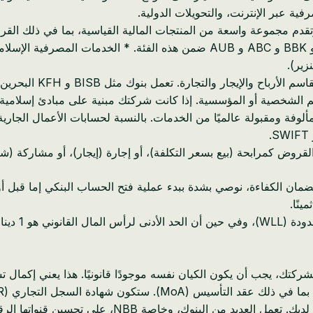
 عبر الإنترنت، والتحويلات الدولية.
وتقدم مجموعة واسعة من المنتجات المالية القياسية، بما في ذلك ال
الخدمات المصرفية التقليدية واضحة ومألوفة. تندرج بنوك مثل NBB و BBK و ABC و UB
زير).
التجارة. تعمل بنوك مثل BISB و KFH البحرين وفقًا لهذه المبادئ.
 القيم الشخصية أو المؤسسية. إذا كانت شركتك مبنية على مبادئ إسلامية
مألوفة ومقبولة عالميًا من الخدمات. بالنسبة لحسابات الأعمال الجار
روض كمرابحة (بيع بسعر التكلفة)، أو إجارة (إيجار)، أو مشاركة (شراكة
ن الكفاءة، نوصي بشدة ببدء عملية فتح الحساب البنكي إما قبل أو 
نًا.
اتصل بالبنوك المفضلة لديك. تعمل العديد 