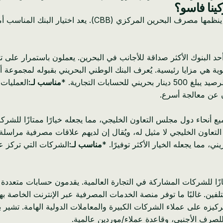
ينا فاسو؟
القطاع المالي في البحرين ناضج ومتنوع، ويضم 29 بنكًا تجزئة وجم
بحريني (NBB) على نطاق واسع أحد البنوك الأكثر صداقة للأجانب في البحرين. يعملون
ة هي مزايا رئيسية. يُعرف البنك الوطني البحريني بقبوله لمجموعة 
يني للحسابات التجارية. *
مناسب لـ:
العمليات 
ن عن معالجة أسرع.
ت (BBK) بحضور قوي في جميع أنحاء دول مجلس التعاون الخليجي، مما يجعله خيارًا مم
تعاون الخليجي لا مثيل له، ويُقال إن لديهم علاقات مصرفية مراسلة 
مناسب لـ:
الشركات التي تركز عل
ر دعمًا ممتازًا للشركات المشاركة في التجارة العالمية. يقدمون حسابات متع
ما توفر منصة الخدمات المصرفية عبر الإنترنت الخاصة بهم تتبع SWIFT في الوقت ال
للصرف الأجنبي، وقاعدة عملاء/موردين عالمية.