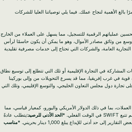
لة ينظمها مصرف البحرين المركزي (CBB). يعد اختيار البنك المناسب أمرًا بالغ الأهمية لنجاح عملك. فيما يلي توصياتنا العليا للشركات
 باستمرار على تحسين عملياتهم الرقمية للتسجيل، مما يسهل على العملاء من الخارج
أوسع من وثائق مصادر الأموال، وهو ما يمكن أن يكون حاسمًا لرأس
التجارية العامة، والشركات التي تحتاج إلى خدمات مصرفية تقليدية
تازًا للشركات المشاركة في التجارة الإقليمية أو تلك التي تتطلع إلى توسيع نطاق
قوية في غرب إفريقيا، مما قد يسرع التحويلات من وإلى بوركينا
ى تجارة دول مجلس التعاون الخليجي، والتوسع الإقليمي، وتلك التي
ددة العملات، بما في ذلك الدولار الأمريكي واليورو، كمعيار قياسي، مما
فعلي. *
الحد الأدنى للرصيد:
يتطلب عادةً
مناسب