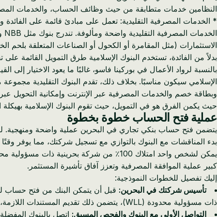
النظامين خدمات متطابقة من حيث وظائف الحساب، والخدمات المصرفية
* الخدمات المصرفية التقليدية: تعمل على مبادئ قائمة على الفائدة 
الاستثمارات (مثل المقامرة أو الكحول أو الصناعات المتعلقة بلحم الخن
بدلاً من الفائدة، تستخدم البنوك الإسلامية طرق التمويل القائمة على تقاسم الأرباح والإيجار و
بالنسبة لرواد الأعمال في بوركينا فاسو، غالبًا ما يعود الاختيار إلى
الإسلامي سيكون مناسبًا. بخلاف ذلك، تقدم البنوك التقليدية مجموعة 
وبطاقة خصم والخدمات المصرفية عبر الإنترنت وإمكانية التحويل عبر SWIFT.
حيث يكمن الفرق هو في التمويل، حيث تقوم البنوك الإسلامية بهيكلة الق
عملية فتح الحساب خطوة بخطوة
يتضمن فتح حساب بنكي تجاري في البحرين عملية واضحة ومنهجية. لضما
بدء المناقشات مع البنوك بالتوازي مع تسجيل شركتك، مما يوفر وقتًا ثمي
كبير عملية الموافقة المصرفية وتعزز آفاق تأشيرة المستثمر.
إليك تفصيل للخطوات النموذجية:
تأسيس شركتك في البحرين:
ذات مسؤولية محدودة (WLL)، يتضمن ذلك تقديم المستندات اللازمة، بما في ذلك عقد التأسيس (MoA). ستكون شهادة السجل التجاري (CR) هي وثيقة هوية شركتك الأساسية.
التواصل الأولي مع البنوك والفحص المسبق: