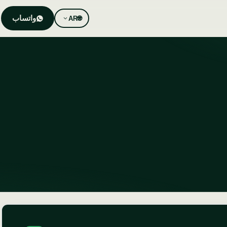
واتساب
AR
🌐