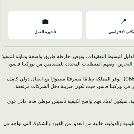
💼
📍
كتب الافتراضي
تأشيرة العمل
الدليل لتبسيط التعقيدات، وتوفير خارطة طريق واضحة وقابلة للتنفيذ
بحرين، وتفهم المتطلبات المحددة للمتقدمين من بوركينا فاسو،
تقف البحرين كمنارة للاستقرار المالي والحرية الاقتصادية في الشرق الأوسط. مع 29 بنكًا تجزئة وجملة ينظمها مصرف البحرين المركزي (CBB)، توفر المملكة نظامًا مصرفيًا متطورًا مع اتصال دولي كامل،
ُختبر في بوركينا فاسو، حيث تكون ضريبة دخل الشركات مرتفعة،
 النهاية، سيكون لديك فهم واضح لكيفية تأسيس موطئ قدم مالي قوي
يمية والدولية، خالية من العديد من القيود والشكوك التي تواجه في