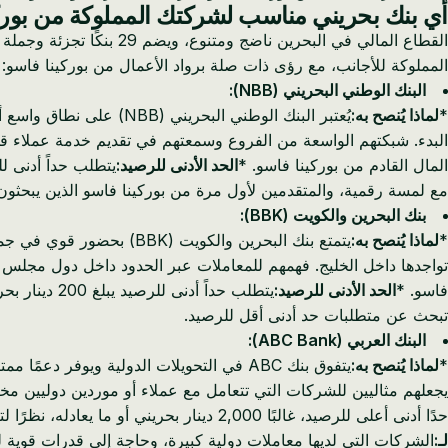
أي بنك بحريني مناسب لشركتك المملوكة من بورك
المملوكة للأجانب، مع رؤى ذات صلة برواد الأعمال من بوركينا فاسو:
البنك الوطني البحريني (NBB):
*
لماذا يُنصح به:
يُعتبر البنك الوطني ال
البدء. شبكتهم الواسعة من الفروع وسمعتهم في تقديم خدمة عملاء قوي
المال القادم من بوركينا فاسو. *
الحد الأدنى للرصيد:
يتطلب حداً أدنى للرصيد يبلغ 500 دينار بحر
مع لمسة رقمية، والمتقدمين لأول مرة من بوركينا فاسو الذين يبحثو
بنك البحرين والكويت (BBK):
*
لماذا يُنصح به:
يتمتع بنك البحرين والكوي
تواجدها داخل الخليج. فهمهم للمعاملات عبر الحدود داخل دول مجلس ال
فاسو. *
الحد الأدنى للرصيد:
يتطلب حداً أدنى للرصيد يبلغ 200 دينار بحريني، مما يجعله الخيار الأكثر توفيرًا. *
تبحث عن متطلبات حد أدنى أقل للرصيد.
البنك العربي (ABC Bank):
*
لماذا يُنصح به:
يتفوق بنك ABC في التحويلات الدولية ويوف
يجعلهم مثاليين للشركات التي تتعامل مع عملاء أو موردين دوليين مختلفين. غالبًا 
حدًا أدنى أعلى للرصيد، غالبًا 2,000 دينار بحريني أو ما يعادله، نظرًا لتركيزه على عملاء الشركات الكبيرة والمعاملات الدولية الهامة. تشير بعض التقارير إلى حد أدنى للإيداع يبلغ 1,000 دينار بحريني. *
لـ:
الشركات التي لديها معاملات دولية كبيرة، وحاجة إلى قدرات قوية 