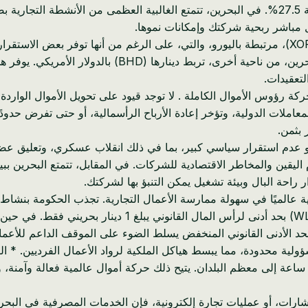
ل مباشر ربحية شركتك وإمكانات نموها.
* مرونة واستقرار العملة: عملة بوركينا فاسو، الفرنك غرب أفريقي (XOF)، مرتبطة باليورو، والتي، على 
الشركات للتحولات الاقتصادية في منطقة اليورو دون تأثير مباشر
 رؤوس الأموال الكاملة . لا توجد قيود على تحويل الأموال الواردة أ
عاملات الدولية، وتؤخر إعادة الأرباح الرأسمالية، أو حتى تفرض حدود
 بثمن.
حوكمة: منذ عام 2022، شهدت بوركينا فاسو عدم استقرار سياسي كبير، بما في ذلك انقلاب
عدم اليقين والمخاطر الاقتصادية للشركات. في المقابل، تتمتع البحر
لية عالميًا في سهولة ممارسة الأعمال التجارية. تجذب الحكومة بنش
حد الأدنى القانوني المنخفض يسلط الضوء على الموقف الداعم للأعما
احد امتلاك 100% من شركة ذات مسؤولية محدودة، مما يبسط هياكل الملكية لرواد الأعمال ا
قمية حديثة مع إمكانيات تحويل SWIFT تتم معالجتها في غضون 24 ساعة إلى معظم البلدان. يتيح ذلك حر
استشارات، أو عمليات تجارة إلكترونية، فإن الخدمات المصرفية في البح