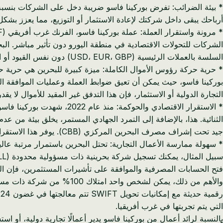
أرباحك يبقى داخل شركتك لإعادة الاستثمار أو التوزيع، مما يعزز بشك
السلسة بالعملات الرئيسية (USD، EUR، GBP) دون نفس القيود أو التعقيدات.
* حرية حركة رؤوس الأموال الكاملة: ميزة كبيرة للبحرين هي حرية حركة
بوركينا فاسو، حيث يمكن أن تعيق ضوابط العملة وعمليات الموافقة الم
التجارة الدولية أو الاستثمار، فإن هذا التدفق غير المقيد للأموال لا يقدر
* الاستقرار الاقتصادي وال
الثنائية. هذا، بالإضافة إلى التمرد الجهادي المستمر، يخلق بيئة من 
جيد تحت إشراف مصرف البحرين المركزي (CBB). يوفر هذا الاستقرار راحة البال وبيئة تشغيل يمكن التنبؤ بها لشركتك.
* سهولة ممارسة الأعمال التجارية: تحتل البحرين باستمرار مرتبة عا
فتح الحسابات المصرفية والموافقة على تأشيرات المستثمرين، فإن ال
والأهم من ذلك، يمكن لشخص و
ر
التي يتم تجربتها في غرب أفريقيا.
بالنسبة لرائد أعمال من بوركينا فاسو يدير أعمالًا تجارية دولية، أو 