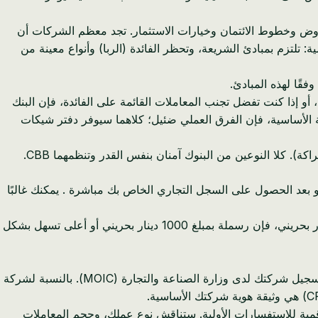
قروض وخطوط الائتمان وخيارات الاستثمار. تجد معظم الشركات أن
A ضمن هذه الفئة. * الخدمات المصرفية الإسلامية: تلتزم بمبادئ الشريعة، وتحظر الفائدة (الربا) وأنواع معينة من
، أو إذا كنت تفضل تجنب المعاملات القائمة على الفائدة، فإن البنك
ية الأساسية، فإن الفرق العملي ضئيل؛ كلاهما سيوفر دفتر شيكات
). كلا النوعين من البنوك آمنان بنفس القدر وتنظمهما CBB.
بعد الحصول على السجل التجاري الخاص بك مباشرة . يمكنك غالبًا
يمكن لشخص واحد امتلاك 100٪ من شركة بحرينية ذات مسؤولية محدودة (WLL)، وفي حين أن الحد الأدنى لرأس المال القانوني هو 1 دينار بحريني، فإن رسملة بمبلغ 1000 دينار بحريني أو أعلى تسهل بشكل
قبل أن يتمكن البنك من فتح حساب لشركتك، يجب أن يكون الكيان نفسه موجودًا قانونيًا. هذا يعني إكمال تسجيل شركتك لدى وزارة الصناعة والتجارة (MOIC). بالنسبة لشركة
من البنوك، وخاصة NBB، على تحسين قنواتها الرقمية للاستفسارات الأولية. ستناقش نوع عملك، وحجم المعاملات