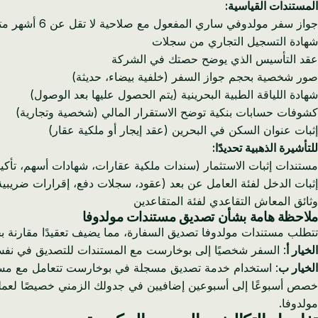
المستندات القياسية:
جواز سفر مولدوفي ساري المفعول مع صلاحية لا تقل عن 6 أشهر متبقية
شهادة التسجيل التجاري من سجلات
عقد التأسيس الذي يوضح حصتك في الشركة
صور شخصية بحجم جواز السفر (خلفية بيضاء، حديثة)
شهادة اللياقة الطبية البحرينية (يتم الحصول عليها بعد الوصول)
كشوفات حسابات بنكية توضح الاستقرار المالي (شخصية وتجارية)
إثبات عنوان السكن في البحرين (عقد إيجار أو ملكية عقار)
للتأشيرة الذهبية تحديدًا:
مستندات إثبات الاستثمار (سندات ملكية عقارات، شهادات أسهم، تأكيد
إثبات الدخل لفئة العامل عن بعد (عقود، سجلات دفع، إقرارات ضريبية
وثائق المعاش التقاعدي لفئة المتقاعدين
ملاحظة هامة بشأن تصديق مستندات مولدوفا
تتطلب مستندات مولدوفا تصديق السفارة، مما يضيف تعقيدًا مقارنة بحا
الخيار أ
: السفر شخصيًا إلى بوخارست مع المستندات للتصديق في نفس ال
الخيار ب
: استخدام خدمة تصديق مسجلة في بوخارست تتعامل مع مستندات مولدوفا. تبلغ تكلفة ذلك حوالي 
خصص أسبوعًا إلى أسبوعين إضافيين في جدولك الزمني خصيصًا لعملية
مولدوفا.