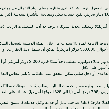
 التأشيرة حوالي 200 دينار بحريني سنويًا (حوالي 530 دولارًا أمريكيًا) وتتطلب تجديدًا سنويًا. 
جيل السكان (NPRA). توجد أربع فئات:
: تتطلب استثمارات مؤهلة بقيمة 200,000 دينار بحريني (حوالي 530,000 دولار أمريك
: مثالية لرواد الأعمال الرقميين في مولد
أشهر على الأقل.
مًا فما فوق ولديهم دخل تقاعدي أو دخل سلبي يمكن التحقق منه. عادةً ما لا يلبي
يا والطب والهندسة والخدمات المالية. يتطلب إثبات المؤهلات وغالبًا ت
 خارجيًا (عادةً صاحب عمل أو خدمة وكيل خدمات)، تسمح البحرين لأ
ير الوظائف، أو بدء أعمال جديدة، أو السفر بحرية.