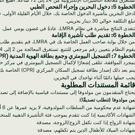
تستغرق معالجة التأشيرات الإلكترونية من 24 إلى 72 ساعة. اطبع الموافقة واحتفظ بها معك عند السفر.
الخطوة 5: دخول البحرين وإجراء الفحص الطبي
ادخل البحرين بتأشيرة الدخول الخاصة بك. خلال الأيام القليلة الأول
تبلغ التكلفة حوالي 30 دينار بحريني.
تتغذى النتائج مباشرة في نظام LMRA، عادةً في غضون يومي عمل.
الخطوة 6: تقديم طلب تأشيرة الإقامة
من خلال بوابة صاحب العمل الخاصة بك في LMRA، قم بتقديم طلب تأشيرة الإقامة للمستثمر. قم بتحميل جميع المستندات المطلوبة (مفصلة في القسم التالي)، وادفع الرسوم، ثم قم بالتقديم.
يقوم النظام بتعيين رقم مرجعي للتتبع. تستغرق المعالجة من 2 إلى 4 أسابيع للطلبات القياسية أو من 1 إلى 2 أسبوع للمعالجة المعجلة مع رسوم إضافية.
الخطوة 7: التسجيل البيومتري وجمع بطاقة الهوية المدنية (CPR)
بمجرد الموافقة، تتلقى إشعارًا لإكمال التسجيل البيومتري في مركز خدمة NPRA. يتضمن ذلك أخذ بصمات الأصابع والتقاط
يتم بعد ذلك إصد
يجب حملها دائمًا أثناء تواجدك في البحرين.
قائمة المستندات المطلوبة
يحتاج المتقدمون من مولدوفا إلى مستندات قياسية بالإضافة إلى تصد
من مولدوفا (تتطلب تصديقًا):
شهادة عدم محكومية من السلطات المولدوفية، لا يزيد عمرها عن 6 أشهر، مصدقة بختم الأبوستيل ومصدقة من السفارة أو القنصلية البحرينية التي تخدم مولدوفا
الشهادات الأكاديمية إذا كنت تتقدم بموجب فئة التأشيرة الذهبية للم
شهادة الزواج إذا كنت تكفل الزوج/الزوجة، مصدقة
شهادات الميلاد للأطفال الذين يتم تكفلهم، مصدقة