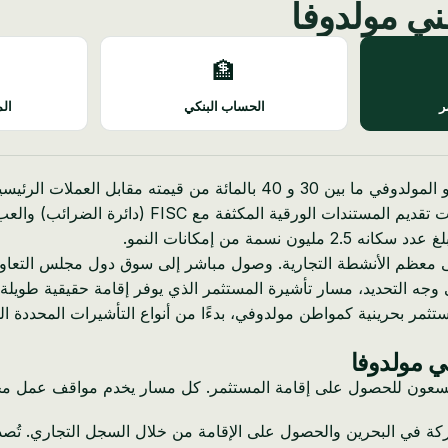
ني مولدوفا
🏦
ر
الحساب البنكي
الم
الشركات 12 بالمائة، وهو ما يبدو معقولًا حتى تأخذ 
ة من إمكانات النمو.
جه التحديد، مسار تأشيرة المستثمر الذي يوفر إقامة حقيقية طويلة 
 بحرينية كمواطن مولدوفي، بدءًا من أنواع التأشيرات المحددة المتا
ي مولدوفا
ين يسعون للحصول على إقامة المستثمر. كل مسار يخدم مواقف عمل مخ