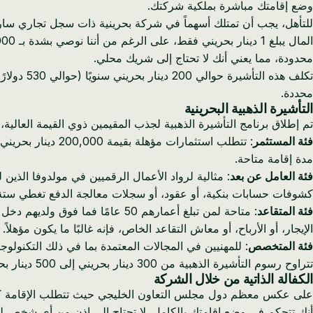
وضع إقامتك مباشرة بملكية شركتك.
محدودة، مما يعني أنك لا تحتاج إلى شريك محلي.
تكلف هذه
محددة.
التأشيرة الذهبية البحرينية
تم إطلاق برنامج التأشيرة الذهبية لجذب المقيمين ذوي القيمة العالية، ويوفر الإقامة لمدة 10 سنوات من خلال الهيئة الوطنية لتس
فئة المستثمر
مدة إقامة متاحة.
فئة العامل عن بعد
كشوفات حسابات بنكية، أو عقود، أو سجلات معالجة الدفع تغطي ستة 
فئة المتقاعد
: متاحة لمن تبلغ أعمارهم 50 عا
الإيجار، أو الأرباح، أو معاش التقاعد الخاص، فإنه غالبًا ما يكون مؤهلاً.
فئة المتخصص
: للمهنيين في المجالات المعتمدة بما في ذلك التكنولوج
تتراوح رسوم التأشيرة الذهبية من 300 دينار بحريني إلى 500 دينار بحريني (795 دولارًا أمريكيًا إلى 1,325 دولارًا أمريكيًا) اعتمادًا على الفئة وسرعة المعالجة.
الكفالة الذاتية من خلال الشركة
على عكس معظم دول مجلس التعاون الخليجي حيث تتطلب الإقامة كفيلًا
أنك تتحكم في وضع إقامتك بالكامل. لا تحتاج إلى إذن من أي شخص لتغي