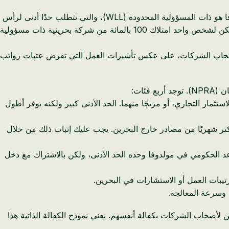
للتأهل، يجب أن تمتلك أسهماً في شركة بحرينية ذات سجل تجاري ساري المفعول. نوع الشركة الذي يختاره معظم رواد الأعمال في مولدوفا هو ذات المسؤولية المحدودة (WLL)، والتي تتطلب حدًا أدنى لرأس
المال يبلغ 1 دينار بحريني فقط، على الرغم من أننا نوصي بشدة بـ 1,000 دينار بحريني لفتح حساب بنكي ومعالجة التأشيرة بسلاسة أكبر. يمكن لشخص واحد امتلاك 100 بالمائة من شركة بحرينية ذات مسؤولية
لا يوجد حد أدنى لمتطلبات الراتب لأصحاب الشركات، على عكس تأشيرات العمل التي تفرض عتبات رواتب
ي). يمكن أن يشمل ذلك العقارات، أو الاستثمار التجاري، أو مزيجًا منهما. الحد الأدنى كبير ولكنه يوفر أطول
وفا الذين لديهم عملاء دوليون. تتطلب دخلاً مثبتًا قدره 2,000 دولار أمريكي أو أكثر شهريًا من مصادر خارج البحرين. يجب عليك إثبات ذلك من خلال
 معاش التقاعد الحكومي في مولدوفا وحده الحد الأدنى، ولكن بالاشتراك مع دخل
رتيبات العمل أو الاستشارات في البحرين.
صحاب الشركات بكفالة أنفسهم. يعني نموذج الكفالة الذاتية هذا