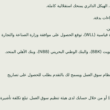
 الهيكل الدائري يمنحك استقلالية كاملة.
ءات بدقة.
ن.
قدم مستندات تأسيس شركتك بما في ذلك عقد التأسيس، وتفاصيل المساهمين، والأنشطة المقترحة. بالنسبة لشركة ذات مسؤولية محدودة قياسية (WLL)، توقع الحصول على موافقة وزارة الصناعة والتجارة
مع تفعيل سجلك التجاري، افتح حساباً بنكياً تجارياً في البحرين. تشمل البنوك الرئيسية التي تخدم رواد الأعمال من مولدوفا بنك البحرين والكويت (BBK)، والبنك الوطني البحريني (NBB)، وبنك الأهلي المتحد.
العمل (portal.lmra.bh). يربط هذا التسجيل سجلك التجاري بنظام سوق العمل ويسمح لك بالتقدم بطلب للحصول على تصاريح
كمواطن يحمل جواز سفر مولدوفا، تحتاج إلى تأشيرة دخول قبل السفر إلى البحرين. تقدم بطلب عبر بوابة التأشيرات الإلكترونية (evisa.bh) أو من خلال حسابك لدى هيئة تنظيم سوق العمل. تبلغ تكلفة تأشيرة