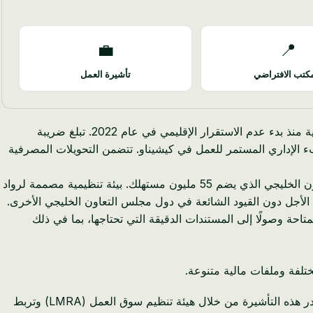
💼
📍
كتب الافتراضي
تأشيرة العمل
يواجه رواد الأعمال المولدوفيون واقعًا صارخًا في عام 2025. فقد الليو المولدوفي ما بين 30 و 40 بالمائة من قيمته مقابل العملات الرئيسية منذ بدء عدم الاستقرار الإقليمي في عام 2022. تبلغ ضريبة
في الاعتبار متطلبات تقديم المستندات الورقية المكثفة مع FISC (دائرة الضرائب) والعبء الإداري المستمر للعمل في كيشيناو. تتضمن التحويلات المصرفية
تقدم البحرين بديلاً جذابًا. معدل ضريبة شركات بنسبة صفر بالمائة على معظم الأنشطة التجارية. وصول مباشر إلى سوق دول مجلس التعاون الخليجي الذي يضم 55 مليون مستهلك. بيئة تنظيمية مصممة لرواد
الأجل دون القيود الشائعة في دول مجلس التعاون الخليجي الأخرى.
حة وصولًا إلى المستندات الدقيقة التي تحتاجها، بما في ذلك
تلفة وملفات مالية متنوعة.
المسار الأكثر شيوعًا لأصحاب الأعمال في مولدوفا يتضمن تأسيس شركة في البحرين والحصول على الإقامة من خلال السجل التجاري. تُصدر هذه التأشيرة من خلال هيئة تنظيم سوق العمل (LMRA) وتربط