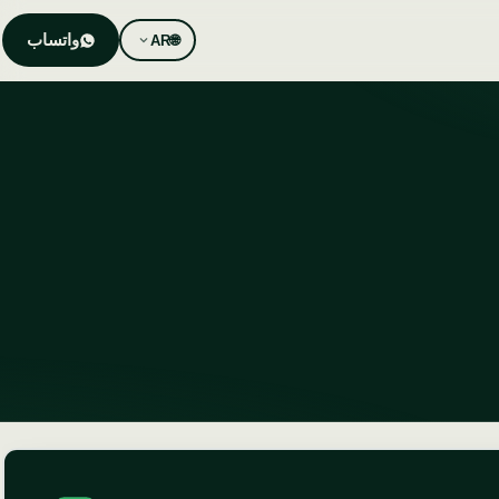
واتساب
AR
🌐