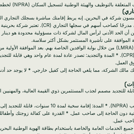
ؤسسون شركة في البحرين. إنه يربط إقامتك مباشرة بسجلك التجاري النشط
دودة. في حين أن الحد الأدنى لرأس المال لشركة ذات مسؤولية محدودة هو د
* جهة الإصدار: تصدر بشكل أساسي من قبل هيئة تنظيم سوق العمل (LMRA) من خلال بوابة الوافدين 
وشؤون الأجانب (NPRA) للختم النهائي وإصدار بطاقة الهوية المدنية (CPR). * المدة والتجديد: تصدر 
فتك مالك الشركة، مما يلغي الحاجة إلى كفيل خارجي. * لا يوجد حد أد
بية البحرينية هي تصريح إقامة مرموق لمدة 10 سنوات قابلة للتجديد مصمم لجذب المستثمرين ذوي القي
* جهة الإصدار: تصدر مباشرة من الإدارة العامة للإقامة 
صاحب عمل.