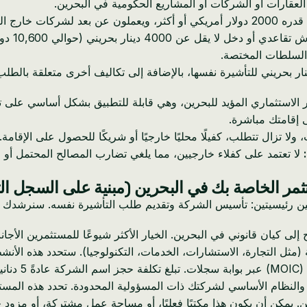
* العامل عن بعد: للأفراد الذين يكسبون دخلًا شهريًا يمكن التحقق منه قدره 2000 دولار أمريك
للأفراد ا
 السلطات المختصة.
الاستثماري المؤيد للبحرين، وهي قابلة للتطبيق بشكل أساسي على تأ
ى إقامتك مباشرة.
لا تزال تتطلب، كفيلًا محليًا خارجيًا أو شريكًا للحصول على الإقامة. 
لا تعتمد على كفلاء خارجيين، مما يلغي تضارب المصالح المحتمل أو ا
مر الخاصة بك في البحرين (مبنية على السجل ال
رئيسيتين: تأسيس الشركة وتقديم طلب التأشيرة نفسه. سنرشدك خلال 
 كيان قانوني في البحرين. الخيار الأكثر شيوعًا للمستثمرين الأجانب
مثل التجارة، الاستشارات، الخدمات، التكنولوجيا). ستحدد هذه الأنش
ية.
يس والنظام الأساسي لشركتك ذات المسؤولية المحدودة. تحدد هذه المس
ن. يمكن أن يكون هذا مكتبًا فعليًا، أو مساحة عمل مشتركة، أو مز