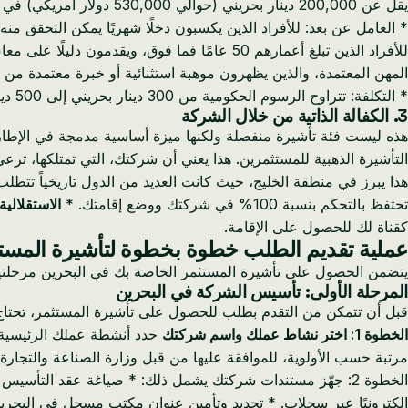
يقل عن 200,000 دينار بحريني (حوالي 530,000 دولار أمريكي) في العقارات أو الشركات أو المشاريع الحكومية في البحرين.
المهن المعتمدة، والذين يظهرون موهبة استثنائية أو خبرة معتمدة من
* التكلفة: تتراوح الرسوم الحكومية من 300 دينار بحريني إلى 500 دينار بحريني للتأشيرة نفسها، بالإضافة إلى تكاليف أخرى متعلقة بالطلب.
3. الكفالة الذاتية من خلال الشركة
هذه ليست فئة تأشيرة منفصلة ولكنها ميزة أساسية مدمجة في الإطار 
التأشيرة الذهبية للمستثمرين. هذا يعني أن شركتك، التي تمتلكها، ترع
هذا يبرز في منطقة الخليج، حيث كانت العديد من الدول تاريخياً تتطلب، و
تحتفظ بالتحكم بنسبة 100% في شركتك ووضع إقامتك. *
الاستقلالية:
كقناة لك للحصول على الإقامة.
عملية تقديم الطلب خطوة بخطوة لتأشيرة المستث
يتضمن الحصول على تأشيرة المستثمر الخاصة بك في البحرين مرحلتين 
المرحلة الأولى: تأسيس الشركة في البحرين
قبل أن تتمكن من التقدم بطلب للحصول على تأشيرة المستثمر، تحتاج إلى
الخطوة 1: اختر نشاط عملك واسم شركتك
حدد أنشطة عملك الرئيسية (
مرتبة حسب الأولوية، للموافقة عليها من قبل وزارة الصناعة والتجارة (MOIC) عبر بوابة سجلات. تبلغ تكلفة حجز اسم الشركة عادةً 5 دنانير بحرين
الخطوة 2: جهّز مستندات شركتك يشمل ذلك: * صياغة عقد التأس
إلكترونيًا عبر سجلات. * تحديد وتأمين عنوان مكتب مسجل في البحري