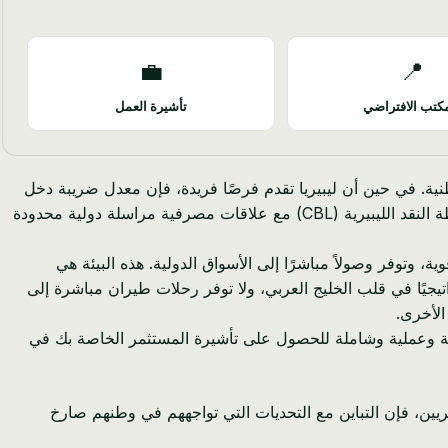
💼
📍
كتب الافتراضي
تأشيرة العمل
نية. في حين أن ليبيريا تقدم فرصًا فريدة، فإن معدل ضريبة دخل
الشركات البالغ 25%، والبنية التحتية الرقمية المحدودة أحيانًا في هيئة الإيرادات الليبيرية (LRA)، والقطاع المصرفي الذي تشرف عليه سلطة النقد الليبيرية (CBL) مع علاقات مصرفية مراسلة دولية محدودة
لقطاعات، وتتمتع بمنصة حكومية رقمية قوية، وتوفر وصولاً مباشرًا إلى الأسواق الدولية. هذه البيئة هي
اتيجيًا في قلب الخليج العربي، ولا توفر رحلات طيران مباشرة إلى
الأخرى.
وقة وعملية وشاملة للحصول على تأشيرة المستثمر الخاصة بك في
يين، فإن التباين مع التحديات التي تواجههم في وطنهم صارخ