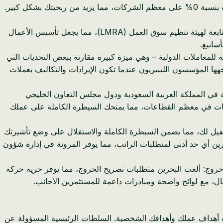
* ضريبة دخل شركات صفرية لمعظم القطاعات: على عكس ضريبة دخل الشركات البالغة 25% في ليبيريا، تفرض البحرين ضريبة شركات بنسبة 0% على معظم الشركات، مما يزيد من ربحيتك بشكل كبير.
* بنية تحتية رقمية مبسطة: تتمتع البحرين بخدمات حكومية رقمية متقدمة، بما في ذلك بوابة "سجلات" للتسجيل التجاري وبوابة الوافدين التابعة لهيئة تنظيم سوق العمل (LMRA)، مما يجعل تأسيس الأعمال
سابيع.
للمعاملات الدولية – وهي ميزة كبيرة مقارنة ببعض التحديات التي
لات الأجنبية التي قد يواجهها المؤسسون الليبيريون عندما تكون الإيرادات والتكاليف بعملات
ة في المملكة العربية السعودية ودول مجلس التعاون الخليجي
وجستية فعالة للتجارة العالمية. * ملكية أجنبية بنسبة 100%: تسمح البحرين بملكية أجنبية بنسبة 100% للشركات في معظم القطاعات، مما يمنحك السيطرة الكاملة على عملك
ككفيل لك، مما يضمن السيطرة الكاملة والاستقلال على وضع تأشيرتك
ين أي حد أدنى لمتطلبات الراتب، مما يوفر المرونة في إدارة شؤون
روج: ألغت البحرين متطلبات تصريح الخروج، مما يوفر حرية حركة
عمال، مع لوائح واضحة ومبادرات داعمة للمستثمرين الأجانب.
ناسب أهداف عملك وأهدافك الشخصية. السلطات الرئيسية المسؤولة عن