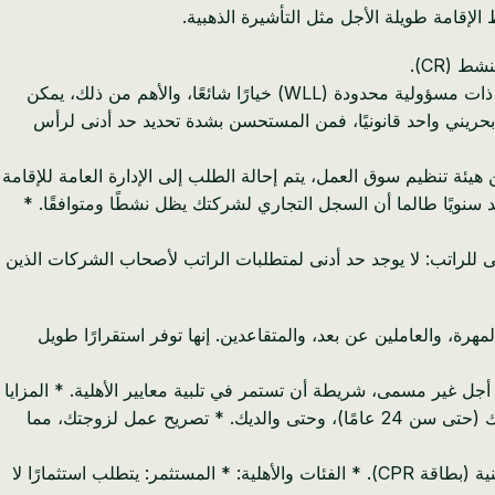
 (CR).
* المتطلب الرئيسي: يجب عليك تأسيس شركة في البحرين وأن تكون مدرجًا كصاحب أسهم في سجلها التجاري (CR). تعتبر شركة بحرينية ذات مسؤولية محدودة (WLL) خيارًا شائعًا، والأهم من ذلك، يمكن
ينار بحريني واحد قانونيًا، فمن المستحسن بشدة تحديد حد أدنى لرأس
الخاصة بهم. بعد الموافقة الأولية من هيئة تنظيم سوق العمل، يتم إحالة الطلب إلى الإدارة العامة للإقامة
عادة لمدة عام واحد وهي قابلة للتجديد سنويًا طالما أن السجل التجاري لشركتك يظل نشطًا ومتوافقًا. *
نى للراتب: لا يوجد حد أدنى لمتطلبات الراتب لأصحاب الشركات الذين
مة العالية، والمهنيين المهرة، والعاملين عن بعد، والمتقاعدين. إنها توفر استقرارًا طويل
وشؤون الأجانب (NPRA). * المدة: إقامة سخية لمدة 10 سنوات، قابلة للتجديد إلى أجل غير مسمى، شريطة أن تستمر في تلبية معايير الأهلية. * المزايا
الرئيسية: * استقرار طويل الأجل، يلغي التجديدات السنوية. * كفالة ذاتية دون الحاجة إلى صاحب عمل. * القدرة على كفالة زوجتك وأطفالك (حتى سن 24 عامًا)، وحتى والديك. * تصريح عمل لزوجتك، مما
* لا يلزم الحصول على تصريح خروج لمغادرة البحرين. * الوصول إلى جميع الخدمات العامة والخاصة باستخدام بطاقة الهوية الوطنية البحرينية (بطاقة CPR). * الفئات والأهلية: * المستثمر: يتطلب استثمارًا لا