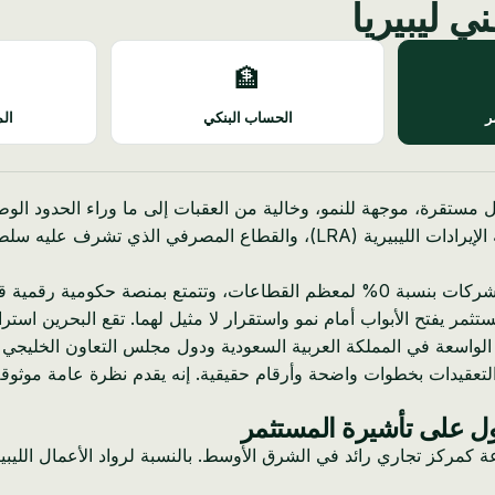
ي ليبيريا
🏦
ر
الحساب البنكي
الم
 مستقرة، موجهة للنمو، وخالية من العقبات إلى ما وراء الحدود الوط
تخيل بيئة عمل تدعم سهولة ممارسة الأعمال التجارية، وتقدم ضريبة شركات بنسبة 0% لمعظم ا
تثمر يفتح الأبواب أمام نمو واستقرار لا مثيل لهما. تقع البحرين استر
ق الواسعة في المملكة العربية السعودية ودول مجلس التعاون الخليجي 
 التعقيدات بخطوات واضحة وأرقام حقيقية. إنه يقدم نظرة عامة موث
صول على تأشيرة المستثمر
كمركز تجاري رائد في الشرق الأوسط. بالنسبة لرواد الأعمال الليبير