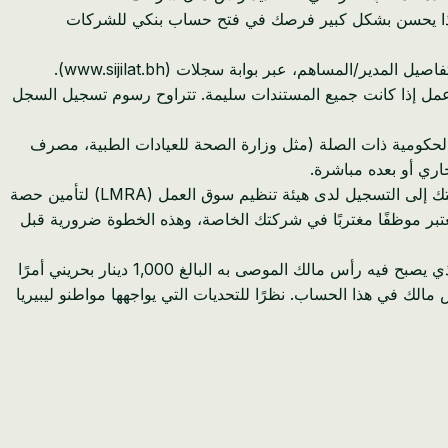
ؤولية محدودة هو دينار بحريني واحد، فإننا ننصح بشدة بتحديد حد أدنى قدره 1000 دينار بحريني. هذا يحسن بشكل كبير فرصك في فتح حساب بنكي للشركات
قدّم جميع مستندات الشركة المطلوبة، بما في ذلك عقد التأسيس والنظام الأساسي وتفاصيل المدير/المساهم، عبر بوابة سجلات (www.sijilat.bh).
لال تحميل المستندات ودفع رسوم التسجيل الأولية. هذه العملية فعالة بشكل عام، وغالبًا ما تكتمل في غضون 3-5 أيام عمل إذا كانت جميع المستندات سليمة. تتراوح رسوم تسجيل السجل
الحكومية ذات الصلة (مثل وزارة الصحة للعيادات الطبية، مصرف
اري أو بعده مباشرة.
بعد الحصول على السجل التجاري الخاص بك، تحتاج شركتك إلى التسجيل لدى هيئة تنظيم سوق العمل (LMRA) لتأمين حصة
تبر موظفًا مغتربًا في شركتك الخاصة، وهذه الخطوة ضرورية قبل
الخطوة 6: فتح حساب بنكي للشركات بمجرد إصدار سجلك التجاري، ستحتاج إلى فتح حساب بنكي للشركات في البحرين. هذا هو المكان الذي يصبح فيه رأس مالك الموصى به البالغ 1,000 دينار بحريني أمرًا
مالك في هذا الحساب. نظرًا للتحديات التي يواجهها مواطنو ليبيريا