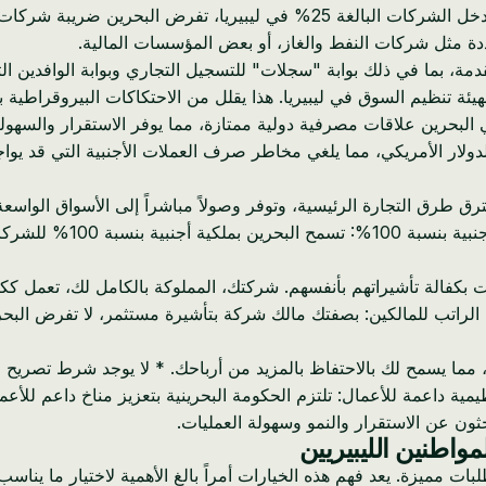
هيئة تنظيم السوق في ليبيريا. هذا يقلل من الاحتكاكات البيروقراطية بأ
بحرين علاقات مصرفية دولية ممتازة، مما يوفر الاستقرار والسهولة 
ك المركزي الليبيري. الدينار البحريني (BHD) مرتبط بالدولار الأمريكي، مما يلغي مخاطر صرف العم
ق طرق التجارة الرئيسية، وتوفر وصولاً مباشراً إلى الأسواق الواسع
الأخرى، إلى جانب شبكات ل
ات بكفالة تأشيراتهم بأنفسهم. شركتك، المملوكة بالكامل لك، تعمل 
الراتب للمالكين: بصفتك مالك شركة بتأشيرة مستثمر، لا تفرض البحر
ا يسمح لك بالاحتفاظ بالمزيد من أرباحك. * لا يوجد شرط تصريح خ
ظيمية داعمة للأعمال: تلتزم الحكومة البحرينية بتعزيز مناخ داعم للأ
حثون عن الاستقرار والنمو وسهولة العمليات.
واطنين الليبيريين
بات مميزة. يعد فهم هذه الخيارات أمراً بالغ الأهمية لاختيار ما ي