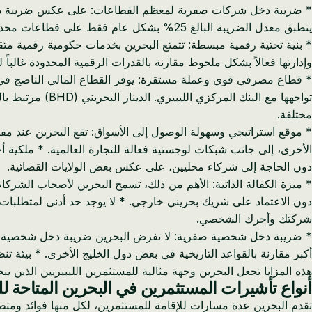
ينطبق معدل الضريبة البالغ 25% بشكل عام فقط على قطاعات محددة مثل شركات النفط والغاز، أو بعض المؤسسات المالية.
وإدارتها فعالاً بشكل ملحوظ مقارنة بالقدرات الرقمية المحدودة غالباً ل
* قطاع مصرفي قوي وعملة مستقرة: يوفر القطاع المالي الناضج في ال
تواجهها مع البن
مختلفة.
* موقع استراتيجي وسهولة الوصول إلى الأسواق: تقع البحرين عند مفتر
دون الحاجة إلى شركاء محليين، على عكس بعض الولايات القضائية.
* ميزة الكفالة الذاتية: الأهم من ذلك، تسمح البحرين لأصحاب الشرك
دون الاعتماد على شريك بحريني خارجي. * لا يوجد حد أدنى لمتطلبات 
شركتك وأجرك الشخصي.
* ضريبة دخل شخصية صفرية: لا تفرض البحرين ضريبة دخل شخصية، مم
أكبر مقارنة بالقواعد التاريخية في بعض دول الخليج الأخرى. * بيئة تن
هذه المزايا تجعل البحرين وجهة مثالية للمستثمرين الليبيريين الذين يب
أنواع تأشيرات المستثمرين في البحرين المتاحة للم
تقدم البحرين عدة مسارات للإقامة للمستثمرين، لكل منها فوائد ومتطل