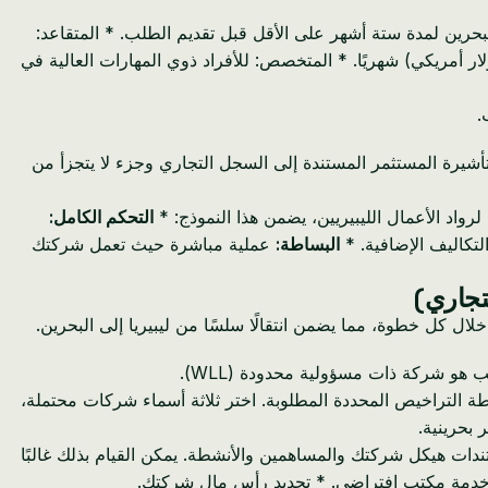
ي أو أكثر، ويعملون عن بعد لشركات خارج البحرين لمدة ستة أشهر على الأقل قبل تقديم الطلب. * المتقاعد:
لذين تبلغ أعمارهم 50 عامًا فما فوق، ويقدمون دليلًا على معاش تقاعدي أو دخل لا يقل عن 4000 دينار بحريني (حوالي 10,600 دولار أمريكي) شهريًا. * المتخصص: للأفراد ذوي المهارات العالية في
شيرة المستثمر المستندة إلى السجل التجاري وجزء لا يتجزأ من
لرواد الأعمال الليبيريين، يضمن هذا النموذج: *
التحكم الكامل:
لتكاليف الإضافية. *
البساطة:
عملية مباشرة حيث تعمل شركتك
تجاري)
كل خطوة، مما يضمن انتقالًا سلسًا من ليبيريا إلى البحرين.
 هو شركة ذات مسؤولية محدودة (WLL).
طة التراخيص المحددة المطلوبة. اختر ثلاثة أسماء شركات محتملة،
تندات هيكل شركتك والمساهمين والأنشطة. يمكن القيام بذلك غالبًا
ود خدمة مكتب افتراضي. * تحديد رأس مال شركتك.