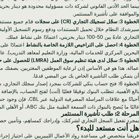
والموافقة على تأشيرة المستثمر.
الخطوة 3: سجّل تسجيلك التجاري (CR) على سجلات
التجاري عادةً بين 50-100 دينار بحريني، اعتمادًا على نشاط عملك.
الخطوة 4: احصل على التراخيص اللازمة الخاصة بالنشاط
اعتمادًا على
البحرين المركزي للخدمات المالية، وزارة التعليم لمعاهد التدريب). ع
الخطوة 5: سجّل لدى هيئة تنظيم سوق العمل (LMRA) للحصول على حصة العمالة
عمالة. هذا هو في الأساس إذن لرعاية الموظفين المغتربين. بصفتك 
أن يتمكن طلب التأشيرة الخاص بك من المضي قدمًا.
بالغ الأهمية. تتطلب البنوك توقيعًا فعليًا (أنت) لفتح الحساب، بالإض
أحيانًا مع علاقات المراسلة المصرفية الدولية عبر CBL، فإن وجود حساب بنكي بحريني قوي يعد ميزة كبيرة.
غالبًا ما يُنصح بالبنوك ذات السمعة الطيبة مثل بنك ABC، أو الأهلي المتحد، أو بنك البحرين الوطني (NBB).
المرحلة 2: طلب تأشيرة المستثمر
بمجرد تفعيل السجل التجاري لشركتك، وإدراجك كمساهِم، وتأمين حصة
هل أنت مستعد للبدء؟
فريقنا متخصص في مساعدة رواد الأعمال الليبيريين على اجتياز إجر