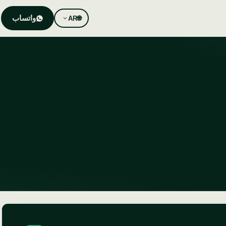
واتساب
AR
🌐