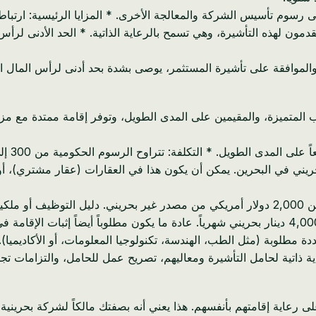
 نفسها، بالإضافة إلى رسوم تأسيس الشركة والمعالجة الأخرى. * المزايا الرئي
دمون لهذه التأشيرة، وهي تسمح بالرعاية الذاتية. * الحد الأدنى لرأ
هب المتميزة، والمقيمين على المدى الطويل، وتوفر إقامة ممتدة مع مزا
* المستثمر: يتطلب استثماراً لا يقل عن 200,000 دينار بحريني في البحرين. يمكن أن يكون هذا ف
دة مطلوبة (مثل الطب، الهندسة، تكنولوجيا المعلومات، أو الأكاديمي
* الفوائد الرئيسية: استقرار لمدة 10 سنوات، رعاية ذاتية لحامل التأشيرة ومعاليهم، تصريح عم