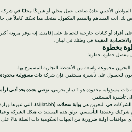
مواطن الأجنبي عادةً صاحب عمل محلي أو شريكًا محليًا في شركة للح
ص بك. أنت المساهم والمقيم المكفول. يمنحك هذا تحكمًا كاملاً في ح
ماد على أفراد أو كيانات خارجية للحفاظ على إقامتك. إنه يوفر مرونة 
 والاقتصادية المقيدة في وطنك في لبنان.
طوة بخطوة
صيل مفصل خطوة بخطوة:
البحرين مجموعة واسعة من الأنشطة التجارية المسموح بها.
سعون للحصول على تأشيرة مستثمر، فإن شركة
ذات مسؤولية محدودة (WLL
ؤولية محدودة هو 1 دينار بحريني،
نوصي بشدة بحد أدنى لرأس المال الم
ى تأشيرة المستثمر.
ل الشركات في البحرين هي
بوابة سجلات
(sijilat.bh)، التي تديرها وزارة الصناعة والتجارة (MOIC). ستحتاج إلى:
خيارات). * تقديم عقد تأسيس شركتك وعقدها التأسيسي. توثق هذه المستندات هيكل 
 أي موافقات أولية ضرورية من الجهات الحكومية ذات الصلة بناءً عل