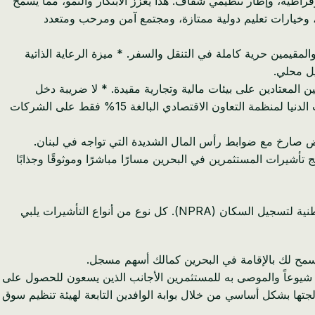
بة 100% في معظم القطاعات، والحد الأدنى من البيروقراطية، وإطار تنظيمي شفاف. هذا يعزز الابتكار والنمو، مما يسمح
 وخيارات تعليم دولية ممتازة، ومجتمع آمن ومرحب ومتعدد
لمقيمين حرية كاملة في التنقل والسفر. * ميزة الرعاية الذاتية
ل محلي.
يين المعتادين على بيئات مالية وتجارية مقيدة. * لا ضريبة دخل
شخصي وضريبة شركات مواتية: لا تفرض البحرين ضريبة دخل شخصي. ضريبة الشركات هي 0% لمعظم الأنشطة، وتطبق ضريبة الشركات الدنيا لمنظمة التعاون الاقتصادي البالغة 15% فقط على الشركات
قض صارخ مع ضوابط رأس المال الشديدة التي تواجه في لبنان.
 تأشيرات المستثمرين في البحرين مسارًا مباشرًا وموثوقًا وجذابًا
توفر البحرين عدة مسارات واضحة للمستثمرين للحصول على الإقامة، وتديرها بشكل أساسي هيئة تنظيم سوق العمل (LMRA) والهيئة الوطنية لتسجيل السكان (NPRA). كل نوع من أنواع التأشيرات يلبي
 شركة. الهيكل القانوني الأكثر شيوعاً والموصى به للمستثمرين الأجانب الذين يسعون للحصول على
مملوكة بنسبة 100% لأجنبي واحد. * جهة الإصدار: تتم معالجتها بشكل أساسي من خلال بوابة الوافدين التابعة لهيئة تنظيم سوق