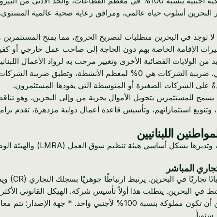
* بيئة أعمال مفتوحة: تدعم المملكة الاستثمار الأجنبي مع السماح بملكية أجنبية بنس
ر البحرين أسلوب حياة عالمي، ومرافق رعاية صحية عالمية المستوى،
لا توجد في البحرين متطلبات لتصريح الخروج، مما يمنح المستثمرين وا
شيرات الإقامة الخاصة بهم دون الحاجة إلى صاحب عمل خارجي أو كفي
يد من الولايات القضائية الأخرى وتغيير مرحب به لرواد الأعمال اللبنان
دةً على الشركات الصغيرة أو المتوسطة التي يقودها المستثمرون.
 يسمح للمستثمرين بتحويل الأموال بحرية من وإلى البحرين، وهو تنا
ي، وتنويع استثماراتهم، وتأسيس قاعدة أعمال دولية مزدهرة، تقدم برامج
واطنين اللبنانيين
ط ارتباطًا جوهريًا بسجلك التجاري (CR) ويسمح لك بالإقامة في البحرين كمالك أسهم مسجل.
تطلبات: يجب أن تكون مساهماً مسجلاً في سجل تجاري (CR) نشط في البحرين. يتطلب هذا أولاً تأسيس
تأشيرة مستثمر هو شركة ذات مسؤولية محدودة (WLL) ، والتي يمكن أن تكون 