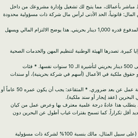
سية: ارتباط مباشر بأعمالك، مما يتيح لك تشغيل وإدارة مشروعك من داخل
س المال: قانونياً، الحد الأدنى لرأس مال شركة ذات مسؤولية محدودة
ومع ذلك، لتسهيل العملية بشكل أكبر مع فتح حساب بنكي للشركات والموافقة على تأشيرة المستثمر، يوصى بشدة بحد أدنى لرأس المال المدفوع قدره 1,000 دينار بحريني. هذا يوضح الالتزام المالي ويسهل
يا كبيرة. تصدرها الهيئة الوطنية لتنظيم المهن والخدمات الصحية
* الصلاحية: تأشيرة إقامة سخية لمدة 10 سنوات، توفر استقراراً وتوقعاً على المدى الطويل. * التكلفة: تتراوح الرسوم الحكومية من 300 إلى 500 دينار بحريني لتأشيرة الـ 10 سنوات نفسها. * فئات
ي العقارات (عقار مشتري)، أو حقوق ملكية في الأعمال (أسهم في شركة بحرينية)، أو سندات
* العامل عن بعد: يتطلب دليلاً قابلاً للتحقق على دخل شهري لا يقل عن 2,000 دولار أمريكي من مصدر غير بحريني. دليل التوظيف أو ملكية عمل عن بعد ضروري. * المتقاعد: يجب أن يكون عمره 50 عاماً أو
ا). يتطلب هذا عادةً درجة علمية معترف بها وعرض عمل من كيان
ل للحامل، والتزامات تجديد أقل تكراراً. كما تسمح بفترات غياب أطول عن البحرين دون
ميزة بارزة في سياسة الهجرة البحرينية هي قدرة أصحاب الشركات على رعاية إقامتهم بأنفسهم. هذا يعني أنه بصفتك مالكاً لشركة بحرينية (على سبيل المثال، مالك بنسبة 100% لشركة ذات مسؤولية