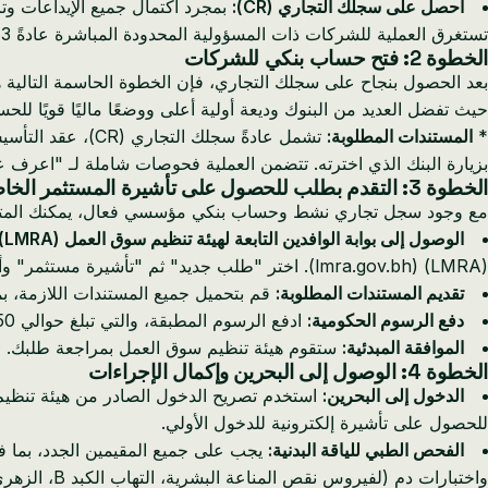
احصل على سجلك التجاري (CR):
بمجرد اكتمال جميع الإيداعات و
تستغرق العملية للشركات ذات المسؤولية المحدودة المباشرة عادةً 3-7 أيام عمل.
الخطوة 2: فتح حساب بنكي للشركات
حيث تفضل العديد من البنوك وديعة أولية أعلى ووضعًا ماليًا قويًا للحس
*
المستندات المطلوبة:
تشمل عادةً سجلك التجاري (CR)، عقد التأسيس (MoA)، قرار الشركة الذي يأذن بفتح الحساب، نسخ جوازات سفر المساهمين/الموقعين، وربما خطة عمل موجزة. *
بزيارة البنك الذي اخترته. تتضمن العملية فحوصات شاملة لـ "اعرف عميلك" (KYC) وإجراءات
الخطوة 3: التقدم بطلب للحصول على تأشيرة المستثمر الخاصة بك (المعتمدة على السجل التجاري)
مع وجود سجل تجاري نشط وحساب بنكي مؤسسي فعال، يمكنك المتاب
الوصول إلى بوابة الوافدين التابعة لهيئة تنظيم سوق العمل (LMRA):
(LMRA) (lmra.gov.bh). اختر "طلب جديد" ثم "تأشيرة مستثمر" وأدخل رقم سجلك التجاري.
تقديم المستندات المطلوبة:
قم بتحميل جميع المستندات اللازمة، بم
دفع الرسوم الحكومية:
ادفع الرسوم المطبقة، والتي تبلغ حوالي 50 دينار بحريني سنويًا لرسوم معالجة هيئة تنظيم سوق العمل. تبلغ رسوم التأشيرة الإجمالية حوالي 200 دينار بحريني سنويًا.
الموافقة المبدئية:
ستقوم هيئة تنظيم سوق العمل بمراجعة طلبك. عند
الخطوة 4: الوصول إلى البحرين وإكمال الإجراءات
الدخول إلى البحرين:
استخدم تصريح الدخول الصادر من هيئة تنظيم س
للحصول على تأشيرة إلكترونية للدخول الأولي.
الفحص الطبي للياقة البدنية:
يجب على جميع المقيمين الجدد، بما 