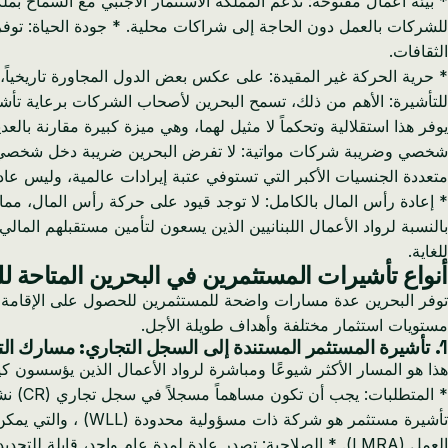
للشركات بالعمل دون الحاجة إلى شراكات محلية. * جودة الحياة: توف
الثقافات.
* حرية الحركة غير المقيدة: على عكس بعض الدول المجاورة تاريخياً، 
للتأشيرة: الأهم من ذلك، تسمح البحرين لأصحاب الشركات برعاية تأ
يوفر هذا استقلالية وتحكماً لا مثيل لهما، وهي ميزة كبيرة مقارنة بالعد
متعددة الجنسيات الأكبر التي تستوفي عتبة إيرادات عالمية، وليس عا
* إعادة رأس المال بالكامل: لا توجد قيود على حركة رأس المال، مما
بالنسبة لرواد الأعمال اللبنانيين الذين يسعون لتأمين مستقبلهم المال
للغاية.
أنواع تأشيرات المستثمرين في البحرين المتاحة للم
مستويات استثمار مختلفة وأهداف طويلة الأجل.
1. تأشيرة المستثمر المستندة إلى السجل التجاري: مسارك التجاري المباشر
هذا هو المسار الأكثر شيوعًا ومباشرة لرواد الأعمال الذين يؤسسون كيانًا تجاريًا في البحرين. يرتب
* الم
العمل (LMRA). * الصلاحية: تصدر عادة لمدة عام واحد، قابلة للتجديد سنوياً.