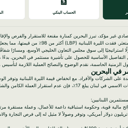
🏦
ر
الحساب البنكي
الم
التخطيط المالي وعمليات الأعمال الدولية صعبة للغاية.
وصولًا استراتيجيًا إلى سوق مجلس التعاون الخليجي الأوسع، ومسارًا شفا
 التفاصيل الأساسية للحصول على تأشيرة مستثمر في البحرين. بدءًا من
اول الزمنية الحاسمة، نقدم الوضوح والنصائح العملية اللازمة لتأسي
مر في البحرين
ة على الشركات والأفراد. مع انخفاض قيمة الليرة اللبنانية وتوفر ال
المعاملات الدولية والاستثمار والنمو. في حين أن معدل ضريبة الشركات الاسمي 
ستثمرين اللبنانيين:
ائح مالية قوية، وحكومة استباقية داعمة للأعمال، وعملة مستقرة مرتب
قع البحرين كبوابة لسوق دول مجلس التعاون الخليجي البالغ قيمته 2 تريليون دولار أمريكي، وتوفر وصولاً 