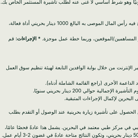
نيًا وهو شرط أساسي لا غنى عنه لطلب تأشيرة المستثمر الخاص بك.
بعد الحصول بنجاح على سجلك التجاري، فإن الخطوة الحاسمة التالية هي فتح حساب بنكي للشركات في البحرين. هذا هو المكان الذي يصبح فيه رأس المال الموصى به البالغ 1000 دينار بحريني أداة فعالة،
الإجراءات:
قم
الإنترنت من خلال بوابة الوافدين التابعة لهيئة تنظيم سوق العمل
داعمة الأخرى (راجع القائمة الشاملة أدناه).
لبحرين لإكمال الإجراءات المتبقية.
ن الحصول على تأشيرة زيارة بحرينية عند الوصول أو التقدم بطلب
 في مركز طبي معتمد في البحرين. يشمل هذا عادةً فحصًا عامًا،
واختبارات دم (لفيروس نقص المناعة البشرية، التهاب الكبد B، الزهري)، وأشعة سينية على الصدر (لفحص السل). تبلغ التكلفة حوالي 30-50 دينار بحريني، وتكون النتائج متاحة عادةً في غضون 2-3 أيام عمل.