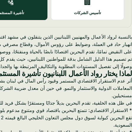
🛂
🏢
تأسيس الشركات
تأشيرة المستثم
انهيار حاد في العملة، وضوابط على رؤوس الأموال، وقطاع مصرفي متعثر. فقدت الليرة اللبنانية (LBP) أكثر من 98٪ من قيمتها، مما يجعل 
على النقيض تمامًا، تقدم البحرين اقتصادًا نابضًا بالحياة ومنفتحًا، و
تم تصميم هذا الدليل الشامل بدقة للمواطنين اللبنانيين، حيث يقدم كل
وصولًا إلى تفصيل المستندات المطلوبة والتكاليف المرتبطة بها والجد
لماذا يختار رواد الأعمال اللبنانيون تأشيرة المستث
أثر عدم الاستقرار الاقتصادي المستمر وقيود رأس المال في لبنان بشد
مستحيلين.
في ظل هذه الخلفية، تقدم البحرين بديلاً جذابًا ومستقرًا بشكل فريد للم
* الاستقرار الاقتصادي: تتمتع البحرين باقتصاد قوي ومتنوع مدعوم بلو
ت
السعودية.