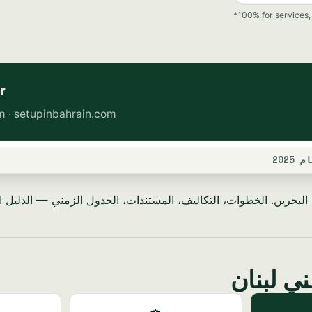
202
بحرين. الخطوات، التكاليف، المستندات، الجدول الزمني — الدليل الكامل
ني لبنان