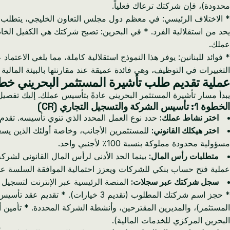
محدودة)، فإن شركتك ترعاك فعلياً.
* الاختلاف الرئيسي: في معظم دول مجلس التعاون الخليجي، يتطلب ال
يحد من استقلالية الفرد. * في البحرين: تصبح شركتك هي الكفيل الخا
عملك.
* فوائد للبنانين: يوفر هذا النموذج استقلالية كاملة، مما يلغي الاعت
التغييرات في التوظيف، وهي فائدة عميقة عند مقارنتها بالبيئة المالية
عملية تقديم طلب تأشيرة المستثمر البحريني خ
يبدأ مسار تأشيرة المستثمر البحريني عادةً بتأسيس عملك. إليك تف
الخطوة 1: تأسيس الشركة والتسجيل التجاري (CR)
اختر نشاط عملك:
حدد نوع العمل المحدد الذي تنوي تأسيسه. تقدم 
اختر هيكلك القانوني:
للمستثمرين الأجانب، وخاصة أولئك الذين ي
مسؤولية محدودة مملوكة بنسبة 100٪ لأجنبي واحد.
متطلبات رأس المال:
بينما الحد الأدنى لرأس المال القانوني لشركة ذات مس
عملية فتح حساب بنكي للشركات ويعزز احتمالية الموافقة السلسة عل
سجل شركتك عبر سجلات:
المنصة الرئيسية عبر الإنترنت لتسجي
* حجز اسم شركتك المطلوب (تقديم 3 
المستثمر)، والمديرين المقترحين، وأنشطة الشركة المحددة. * تأمين
البحرين المركزي للخدمات المالية).