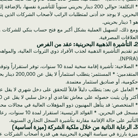
* التكلفة: حوالي 200 دينار بحريني سنوياً للتأشيرة
البحرين. لا يوجد حد أدنى لمتطلبات الراتب لأصحاب الشركات الذين يتق
هو 1 دينار بحريني.
العلاقات المصرفية.
2. التأشيرة الذهبية البحرينية: عقد من الفرص
تم تقديم التأشيرة الذهبية لجذب الأفراد ذوي الثروات العالية، والموا
(NPRA).
المتقدمين: 
حكومية، أو صناديق استثمار معتمدة.
أكثر وأن يثبت حصوله على معاش تقاعدي أو دخل سلبي لا يقل عن 4,000 دينار بحريني شهرياً. عادة ما يكون مطلوباً أيضاً إثبات الإقامة في البحرين (عقد إيجار أو سند ملكية).
* المتخصص: قد يتأهل المهنيون ذوو المؤهلات العالية في مجالات محد
مسجل في البحرين. 
التأثير على حالة الإقامة مقارنة بتأشيرة السجل التجاري السنوية.
3. الرعاية الذاتية من خلال ملكية الشركة (ميزة أساسية)