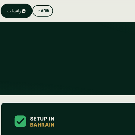
واتساب
AR
🌐