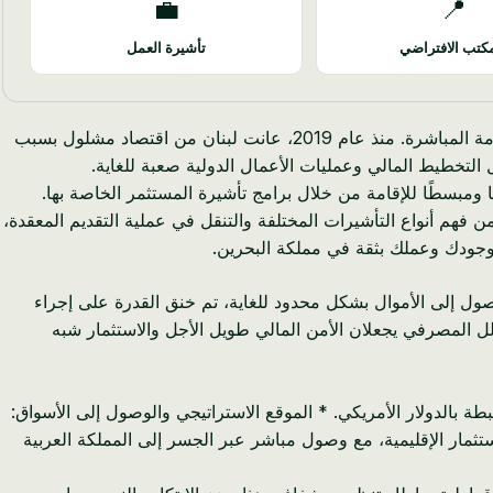
💼
📍
كتب الافتراضي
تأشيرة العمل
بالنسبة لرواد الأعمال والمهنيين اللبنانيين الذين يتنقلون في مشهد اقتصادي غير مؤكد، تبرز البحرين كمنارة مقنعة للاستقرار والفرص والإقامة المباشرة. منذ عام 2019، عانت لبنان من اقتصاد مشلول بسبب
فًا ومبسطًا للإقامة من خلال برامج تأشيرة المستثمر الخاصة بها.
 فهم أنواع التأشيرات المختلفة والتنقل في عملية التقديم المعقدة،
س وجودك وعملك بثقة في مملكة البحرين.
وصول إلى الأموال بشكل محدود للغاية، تم خنق القدرة على إجراء
في لبنان يبلغ 17٪، فإن عدم استقرار العملة الكامن والشلل المصرفي يجعلان الأمن المالي طويل الأجل والاستثمار شبه
طة بالدولار الأمريكي. * الموقع الاستراتيجي والوصول إلى الأسواق:
لا مثيل له إلى فرص التجارة والاستثمار الإقليمية، مع وصول مباشر عبر الجسر إلى المملكة العربية