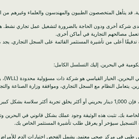
ة. قد يتأهل المتخصصون الطبيون والمهندسون والعلماء وغيرهم من المهن
مل لدى شركة أخرى ودون الحاجة بالضرورة لتشغيل عمل تجاري نشط. هذ
 تعمل مصالحهم التجارية في أماكن أخرى.
ةً تدقيقًا أعلى من تأشيرة المستثمر القائمة على السجل التجاري. يجد
ومية في البحرين. إليك التسلسل الكامل:
ركة ذات مسؤولية محدودة (WLL)، والتي يمكنك امتلاكها بنسبة 100٪ كمالك أجنبي وحيد.
رين. يتعامل النظام مع السجل التجاري، وموافقة وزارة الصناعة والت
خاصة بك. تثبت هذه الوثيقة وجود عملك بشكل قانوني في البحرين 
التسجيل سيؤخر أو يعرقل طلب تأشيرة المستثمر الخاص بك.
طبي في مركز صحي معتمد. يشمل الفحص اختبارات الدم للأمراض المع