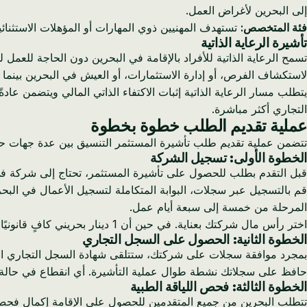
إلى البحرين لأغراض العمل.
فئة المتخصص:
تستهدف المهنيين ذوي المهارات أو المؤهلات الاستثنائي
تأشيرة الرعاية الذاتية
تسمح الرعاية الذاتية للأفراد بالإقامة في البحرين دون الحاجة للع
لاستكشاف الفرص، أو إدارة الاستثمارات، أو العيش في البحرين بينما
يتطلب مسار الرعاية الذاتية إثبات الاكتفاء الذاتي المالي ويتضمن عاد
التجاري أكثر مباشرة.
عملية تقديم الطلب خطوة بخطوة
تتضمن عملية تقديم طلب تأشيرة المستثمر التنسيق بين عدة جهات حك
الخطوة الأولى: تسجيل الشركة
قبل التقدم بطلب للحصول على تأشيرة المستثمر، تحتاج إلى شركة في البحرين. الخيار القياسي هو ش
قم بالتسجيل عبر سجلات، البوابة المتكاملة لتسجيل الأعمال في البح
المرحلة من خمسة إلى سبعة أيام عمل.
اختر رأس مال شركتك بعناية. في حين أن 1 دينار بحريني كافٍ قانونيًا، فإن 1,000 دينار بحريني أو أكثر يخلق تجربة أكثر سلاسة بشكل كبير مع البنوك وسلطات الهجرة.
الخطوة الثانية: الحصول على السجل التجاري
بمجرد موافقة سجلات على شركتك، ستتلقى شهادة السجل التجاري ال
حافظ على سجلاتك نشطة طوال عملية التأشيرة. أي انقطاع في حالة 
الخطوة الثالثة: فحص اللياقة الطبية
تتطلب البحرين من جميع المتقدمين للحصول على الإقامة إكمال فحص 