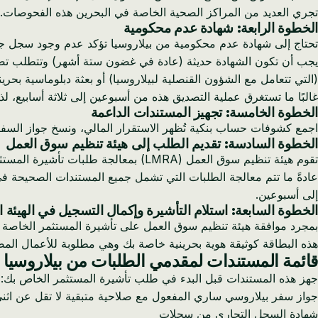
تجري العديد من المراكز الصحية الخاصة في البحرين هذه الفحوصات. تستغرق العملية
الخطوة الرابعة: شهادة عدم محكومية
تحتاج إلى شهادة عدم محكومية من بيلاروسيا تؤكد عدم وجود سجل جنا
يجب أن تكون الشهادة حديثة (عادة في غضون ستة أشهر) وتتطلب تصديق
(التي تتعامل مع الشؤون القنصلية لبيلاروسيا) أو بعثة دبلوماسية بحرين
غالبًا ما تستغرق عملية التصديق هذه من أسبوعين إلى ثلاثة أسابيع، لذ
الخطوة الخامسة: تجهيز المستندات الداعمة
اجمع كشوفات حساب بنكية تُظهر الاستقرار المالي، ونسخ جواز الس
الخطوة السادسة: تقديم الطلب إلى هيئة تنظيم سوق العمل
تقوم هيئة تنظيم سوق العمل (LMRA) بمعالجة طلبات تأشيرة المستثمر. قدم حزمة طلبك الكاملة عبر البوابة الإلكترونية لهيئة تنظيم سوق العمل أو من خلال مركز خدمة معتمد.
إلى أسبوعين.
الخطوة السابعة: استلام التأشيرة وإكمال التسجيل في الهيئة 
هذه البطاقة كوثيقة هوية بحرينية خاصة بك وهي مطلوبة للأعمال المص
قائمة المستندات لمقدمي الطلبات من بيلاروسيا
جهز هذه المستندات قبل البدء في طلب تأشيرة المستثمر الخاص بك:
جواز سفر بيلاروسي ساري المفعول مع صلاحية متبقية لا تقل عن اثن
شهادة السجل التجاري من سجلات