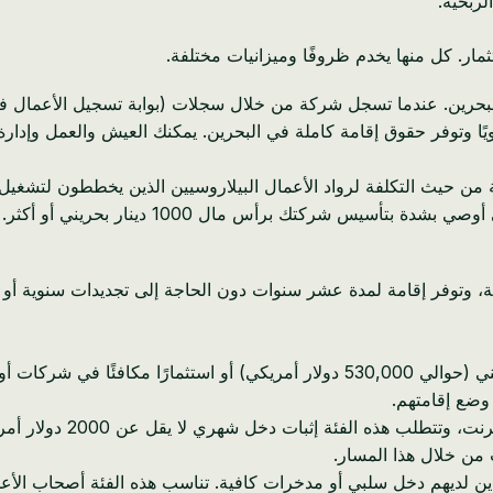
ربحية.
مار. كل منها يخدم ظروفًا وميزانيات مختلفة.
نار بحريني (حوالي 530 دولارًا أمريكيًا) سنويًا وتوفر حقوق إقامة كاملة في البحرين. يمكنك
ية من حيث التكلفة لرواد الأعمال البيلاروسيين الذين يخططون لتشغ
المال المدفوع يبلغ 1 دينار بحريني فقط للتسجيل
تتطلب استثمارًا عقاريًا لا يقل عن 200,000 دينار بحريني (حوالي 530,000 دولار
وضع إقامتهم.
مصممة للبدو الرقميين 
 من خلال هذا المسار.
لغ أعمارهم 50 عامًا فما فوق والذين لديهم دخل سلبي أو مدخرات كافية. تناسب هذه ال