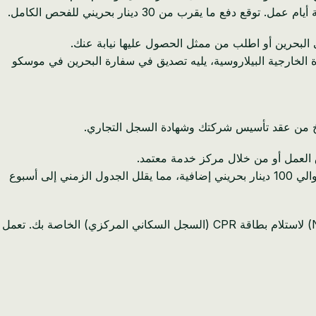
 يقرب من 30 دينار بحريني للفحص الكامل.
البحرين أو اطلب من ممثل الحصول عليها نيابة عنك.
 الخارجية البيلاروسية، يليه تصديق في سفارة البحرين في موسكو
سخ من عقد تأسيس شركتك وشهادة السجل التجاري.
عادةً ما تتم معالجة الطلبات التي تشمل جميع المستندات الصحيحة في غضون أسبوعين إلى أربعة أسابيع. تتوفر معالجة مستعجلة مقابل حوالي 100 دينار بحريني إضافية، مما يقلل الجدول الزمني إلى أسبوع
بمجرد موافقة هيئة تنظيم سوق العمل على تأشيرة المستثمر الخاصة بك، قم بالتسجيل لدى الهيئة الوطنية لتنظيم السجل السكاني (NPRA) لاستلام بطاقة CPR (السجل السكاني المركزي) الخاصة بك. تعمل