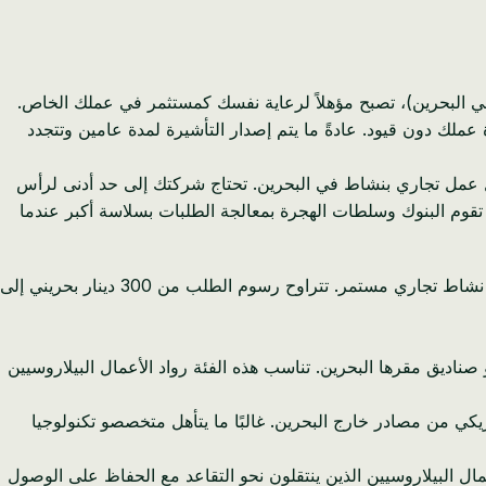
 العيش والعمل وإدارة عملك دون قيود. عادةً ما يتم إصدار التأشيرة لمدة عامين وتتجدد
يل عمل تجاري بنشاط في البحرين. تحتاج شركتك إلى حد أدنى لرأس
، على الرغم من أنني أوصي بشدة بتأسيس شركتك برأس مال 1000 دينار بحريني أو أكثر. تقوم البنوك وسلطات الهجرة بمعالجة الطلبات بسلاسة أكبر عندما
تم إطلاق التأشيرة الذهبية البحرينية لجذب المقيمين ذوي القيمة العالية، وتوفر إقامة لمدة عشر سنوات دون الحاجة إلى تجديدات سنوية أو نشاط تجاري مستمر. تتراوح رسوم الطلب من 300 دينار بحريني إلى
 أمريكي) أو استثمارًا مكافئًا في شركات أو صناديق مقرها البحرين. تناسب هذه الفئة رواد الأعمال البيلاروسيين
وأصحاب الأعمال عبر الإنترنت، وتتطلب هذه الفئة إثبات دخل شهري لا يقل عن 2000 دولار أمريكي من مصادر خارج البحرين. غالبًا ما يتأهل متخصصو تكنولوجيا
فئة أصحاب الأعمال البيلاروسيين الذين ينتقلون نحو التقاعد مع الحفاظ على الوصول