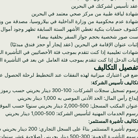
عقد تأسيس لشركتك في البحرين
شهادة لياقة طبية من مركز صحي معتمد في البحرين
شهادة عدم محكومية من وزارة الداخلية في بيلاروسيا، مصدقة من وزا
كشوف حسابات بنكية تغطي الأشهر الستة السابقة تظهر وجود أموال 
ست صور شخصية بحجم جواز السفر بخلفية بيضاء
إثبات عنوان الإقامة في البحرين (عقد إيجار أو حجز فندق مبدئيًا)
شهادات تعليمية إذا كنت تتقدم بموجب فئة الأخصائيين في التأشيرة الذ
إثبات الدخل إذا كنت تتقدم بموجب فئة العامل عن بعد في التأشيرة ا
تفصيل التكاليف
ضع في اعتبارك ميزانية لهذه النفقات عند التخطيط لرحلة الحصول عل
تكاليف تأسيس الشركة:
رسوم تسجيل سجلات الشركات: 100-300 دينار بحريني حسب رموز النشاط
إيداع رأس المال: الحد الأدنى الموصى به 1,000 دينار بحريني
عنوان المكتب المسجل: 500-2,000 دينار بحريني سنويًا حسب الموقع
رسوم الخدمات المهنية لتأسيس الشركة: 500-1,000 دينار بحريني
تكاليف تأشيرة المستثمر:
رسوم تأشيرة المستثمر بناءً على السجل التجاري: 200 دينار بحريني سنويًا
رسوم التأشيرة الذهبية: 300-500 دينار بحريني (صلاحية عشر سنوات)