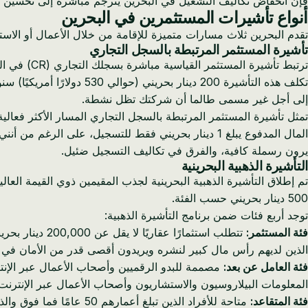
فإن انخفاض تكاليف التشغيل في البحرين يترجم مباشرة إلى تحسين ال
أنواع تأشيرات المستثمرين في البحرين
تقدم البحرين ثلاث مسارات متميزة للإقامة من خلال الأعمال أو الاستث
تأشيرة المستثمر المرتبطة بالسجل التجاري
ترتبط تأشيرة المستثمر القياسية مباشرة بسجلك التجاري (CR) في البحرين. عندما تسجل شركة من خلال سجلات (بوابة تسجيل الأعمال في البحرين)، تصبح مؤهلاً لرعاية نفسك كمستثمر في عملك الخاص.
تكلف هذه التأشيرة 200 دي
إلى أجل غير مسمى طالما أن شركتك تظل نشطة.
تمثل تأشيرة المستثمر المرتبطة بالسجل التجاري المسار الأكثر فعال
يرون رسملة كافية، والفرق في تكاليف التسجيل ضئيل.
التأشيرة الذهبية البحرينية
500 دينار بحريني حسب الفئة.
توجد أربع فئات ضمن برنامج التأشيرة الذهبية:
فئة المستثمر:
الذين لديهم رأس مال كبير لنشره ويريدون أقصى قدر من الأمان في 
فئة العامل عن بعد:
المعلومات البيلاروسيون والاستشاريون وأصحاب الأعمال عبر الإنترنت
فئة المتقاعد:
متاحة للأفراد الذين تب