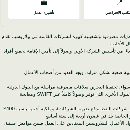
💼
📍
كتب الافتراضي
تأشيرة العمل
ديات مصرفية وتشغيلية كبيرة للشركات القائمة في بيلاروسيا، تقدم
 الأجانب.
ا الدليل الشامل كل ما يحتاجه المواطنون البيلاروسيون لمعرفة كيفية الحصول على تأشيرة مستثمر في البحرين في عام 2025، بدءًا من تأسيس الشركة الأولي وصولاً إلى تأمين الإقامة لجميع أفراد
لمصرفية التقليدية مع المؤسسات الأوروبية صعبة بشكل متزايد، ويجد العديد من أصحاب الأعمال
واء، تحتفظ البحرين بعلاقات مصرفية مراسلة مع البنوك الدولية
الكبرى. يمكن لشركتك في البحرين فتح حسابات مع مؤسسات مثل HSBC، و Standard Chartered، وبنك البحرين الوطني، والعديد من البنوك الأخرى التي توفر وصولاً كاملاً عبر SWIFT ومعالجة
بالإضافة إلى الخدمات المصرفية، تقدم البحرين مزايا حقيقية: لا توجد ضريبة دخل شخصية، ولا توجد ضريبة شركات لمعظم الشركات (فقط شركات النفط تدفع ضريبة الشركات)، وملكية أجنبية بنسبة 100%
 الخاصة بك في غضون أربعة إلى ستة أسابيع.
 لرواد الأعمال البيلاروسيين المعتادين على العمل ضمن هوامش ضيقة،