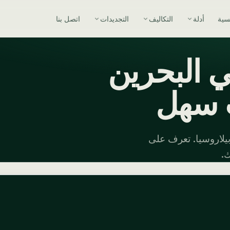
يسية
أدلة
التكاليف
التجديدات
اتصل بنا
ي البحرين
ب سهل
لاروسيا. تعرف على
ك.