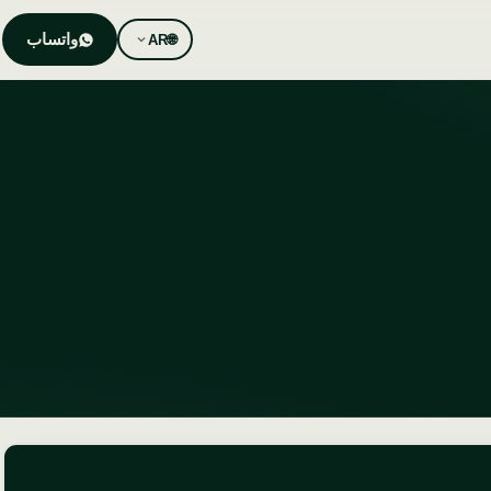
واتساب
AR
🌐