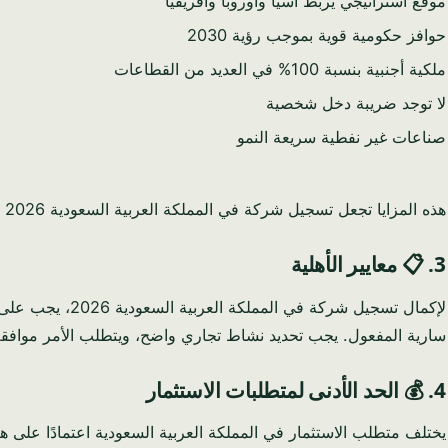
موقع استراتيجي يربط آسيا وأوروبا وأفريقيا
حوافز حكومية قوية بموجب رؤية 2030
ملكية أجنبية بنسبة 100% في العديد من القطاعات
لا توجد ضريبة دخل شخصية
صناعات غير نفطية سريعة النمو
هذه المزايا تجعل تسجيل شركة في المملكة العربية السعودية 2026 خيارًا جذابًا للغاية لرواد الأعمال العالميين.
3. 📋 معايير الأهلية
سارية المفعول. يجب تحديد نشاط تجاري واضح، ويتطلب الأمر موافقة MISA للمستثمرين الأجانب. قد تتطلب بعض القطاعات موافقات تنظيمية إضاف
4. 💰 الحد الأدنى لمتطلبات الاستثمار
يختلف متطلب الاستثمار في المملكة العربية السعودية اعتمادًا على ه