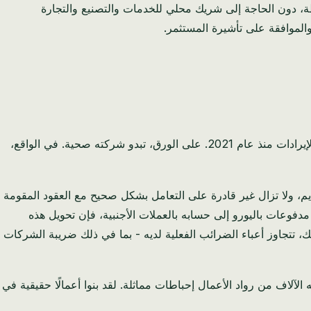
ن مملوكة لشخص واحد — تنطبق الملكية الأجنبية بنسبة 100% على معظم الأنشطة، دون الحاجة إلى شريك محلي للخدمات والتصنيع والتجارة
دعني أخبرك عن رستم. يدير شركة لتطوير البرمجيات في طشقند - اثنا عشر موظفًا، وعملاء أوروبيون يدفعون باليورو، ونمو مستمر في الإيرادات منذ عام 2021. على الورق، تبدو شركته صحية. في الواقع،
هذه منصة تتعطل خلال فترات الذروة التقديم، ولا تزال غير قادرة على التعامل بشكل صحيح مع العقود المقومة
يل مدفوعات باليورو إلى حسابه بالعملات الأجنبية، فإن تحويل هذه
 تتجاوز أعباء الضرائب الفعلية لديه - بما في ذلك ضريبة الشركات
آلاف من رواد الأعمال إحباطات مماثلة. لقد بنوا أعمالًا حقيقية في