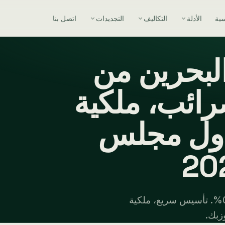
سية
الأدلة
التكاليف
التجديدات
اتصل بنا
بحرين من
ائب، ملكية
دول مجلس
سجل شركتك في البحرين من أوزبكستان بضريبة شركات 0%. تأسيس سريع، ملكية
زبك.