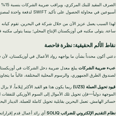
الصر
أسبوعين في محاولة الحصول على تأكيد SWIFT لدفعة واحدة لمصنع أقمشة صيني لأن بنكه في طشقند كان لديه خطوط مراسلة محدودة.
ساعة. يتولى مكتبه في أوزبكستان الإنتاج المحلي؛ بينما يتولى مكتبه ف
نقاط الألم الحقيقية: نظرة فاحصة
دعني أكون محدداً بشأن ما يواجهه رواد الأعمال في أوزبكستان، لأن ف
عبء ضريبة الشركات
لصندوق الطرق الجمهوري، والرسوم المحلية المختلفة، غالباً ما يتجاوز المعدل الفعلي 35%. قارن ذلك بضريبة الشركات في البحرين التي تبلغ 0% لمعظم ال
قيود تحويل العملة (UZS)
ربما يكون هذا هو القيد الأكثر إيلاماً. لا 
خسائر الهامش. تعمل البحرين بقابلية تحويل كاملة للعملة. الدينار البحريني مرتبط بالدولار ا
نظام التقديم الإلكتروني للضرائب SOLIQ