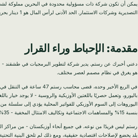
التصديرية وشركات الاستثمار. الحد الأدنى لرأس المال هو 1 دينار بحريني؛ نوصي بـ 1,000 دينار بحريني، مما يسهل فتح الحساب المصرفي والموافقة على تأشيرة المستثمر.
مقدمة: الإحباط وراء القرار
هو يغرق في نظام مصمم لعصر مختلف.
باليورو، وتعمل حصريًا باللغتين الأوزبكية والروسية - لا يوجد خيار بال
اليوروهات إلى السوم الأوزبكي للفواتير المحلية يؤدي إلى سلسلة من
بنسبة 15% والمساهمات الاجتماعية وتكاليف الامتثال المخفية - 35% من أرباحه الفعلية.
رستم ليس فريدًا من نوعه. في جميع أنحاء أوزبكستان - من مراكز التك
بلد يخضع لإصلاحات اقتصادية حقيقية، ومع ذلك لم تلحق البنية التحتية