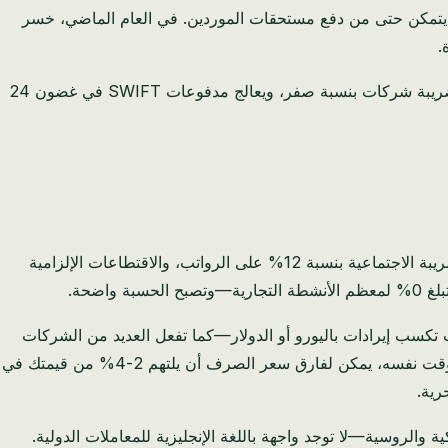
وهي تلتهم هوامش ربحه قبل أن يتمكن حتى من دفع مستحقات الموردين. في العام الماضي، خسر
لهذا السبب يعمل عزيز الآن من خلال شركة في البحرين. تقوم كيانه في البحرين بإصدار فواتير للعملاء الدوليين بالدولار الأمريكي، ويدفع ضريبة شركات بنسبة صفر، ويعالج مدفوعات SWIFT في غضون 24
يبلغ معدل ضريبة دخل الشركات في أوزبكستان 15%. هذا المعدل معتدل بالنسبة للمنطقة، ولكن عند دمجه مع الضريبة الاجتماعية بنسبة 12% على الرواتب، والاقتطاعات الإلزامية
كنت تكسب إيرادات باليورو أو الدولار—كما تفعل العديد من الشركات
الموجهة دولياً—فإن تحويل تلك الأموال إلى السوم الأوزبكي للنفقات المحلية يتطلب موافقات، وأعمالاً ورقية، وأسابيع من الانتظار. وفي الوقت نفسه، يمكن لفارق سعر الصرف أن يلتهم 2-4% من قيمتك في
ط باللغتين الأوزبكية والروسية—لا توجد واجهة باللغة الإنجليزية للمعاملات الدولية.