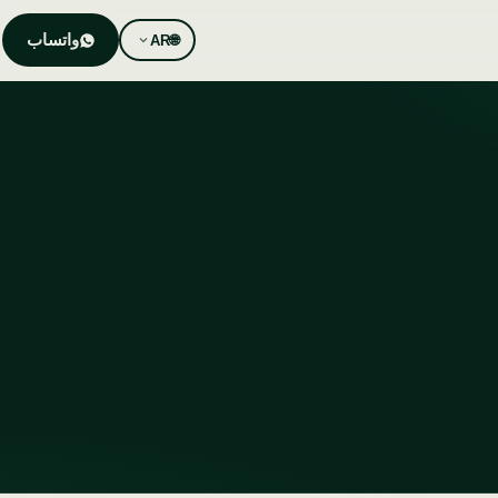
واتساب
AR
🌐