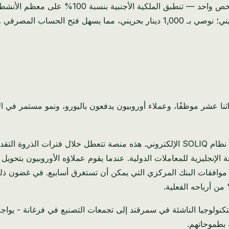
يمكن أن تكون شركة ذات مسؤولية محدودة في البحري
في الربع الأخير وحده، قضى محاسب رستم 47 ساعة في التنقل في نظام SOLIQ الإلكتروني. 
لغة الإنجليزية للمعاملات الدولية. عندما يقوم عملاؤه الأوروبيون بتحو
 موافقات البنك المركزي التي يمكن أن تستغرق أسابيع. في غضون ذلك،
نولوجيا الناشئة في سمرقند إلى تجمعات التصنيع في فرغانة - يواجه ال
 بطموحاتهم.