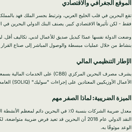
الموقع الجغرافي والاقتصادي
فقط - لكن تأثيرها الاقتصادي كبير. يصنف البنك الدولي البحرين في المرتبة 39 عالميًا في سهولة ممارسة الأعمال التجارية، متقدمة بفارق كبير على أي اقتصاد ف
بنشاط من خلال عمليات مبسطة والوصول المباشر إلى صناع القرار ا
الإطار التنظيمي المالي
يشرف مصرف البحرين المركزي (CBB) ع
الأعمال الأوزبكيين المعتادين على إجراءات "سوليك" (SOLIQ) الغامضة، فإن نهج مصرف البحرين المركزي يبدو وكأنه عالم مختلف.
الميزة الضريبية: لماذا الصفر مهم
الوعد موثوقًا به.