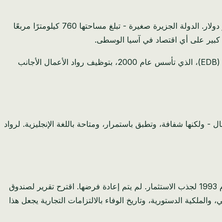
تقع البحرين في قلب الخليج العربي، وترتبط بجسر الملك فهد بالمملكة العربية السعودية - على بعد 25 كيلومترًا من سوق بقيمة 800 مليار دولار. الدولة الجزيرة صغيرة - تبلغ مساحتها 760 كيلومترًا مربعًا
وضعت الدولة نفسها عمدًا كبديل صديق للأعمال لدبي. تكاليف أقل. لوائح أبسط. تأسيس أسرع. يقوم مجلس التنمية الاقتصادية في البحرين (EDB)، الذي تأسس عام 2000، بتوظيف رواد الأعمال الأجانب
طلبات امتثال - ولكنها شفافة، وتطبق باستمرار، ومتاحة باللغة الإنجليزية. لرواد
معدل ضريبة الشركات بنسبة 0٪ في البحرين دائم لمعظم الأنشطة التجارية. طبقت البلاد ضريبة شركات في السبعينيات، ثم ألغتها في عام 1993 لجذب الاستثمار. لم يتم إعادة فرضها. اقترح تقرير لصندوق
رض ضريبة متواضعة، لكن الحكومة استبعدت ذلك صراحة حتى عام 2026. الاستقرار السياسي، والملكية الدستورية، وتاريخ الوفاء بالالتزامات التجارية يجعل هذا