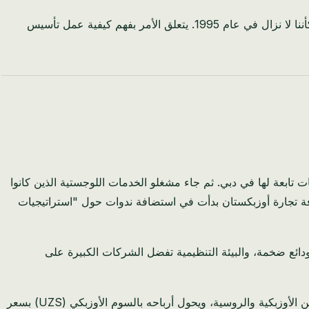
هذا الدليل مخصص لهم—ولك أيضاً، إذا سبق لك أن حسبت مقدار أرباحك التي كسبتها بشق الأنفس والتي تضيع في سلطة ضريبية تعمل وكأننا لا نزال في عام 1995. يتعلق الأمر بفهم كيفية عمل تأسيس
 بتسجيل شركات تابعة لها في دبي. ثم جاء مشغلو الخدمات اللوجستية الذين كانوا
بحلول عام 2024، أصبح هذا التدفق ملحوظاً لدرجة أن غرفة تجارة أوزبكستان بدأت في استضافة ندوات حول "استراتيجيات
دائع ضخمة، والبيئة التنظيمية تفضل الشركات الكبيرة على
تأمل حالة عزيز، الذي يدير شركة لتصدير المنسوجات من سمرقند. في كل ربع سنة، يقدم إقراراته عبر النظام الإلكتروني لـ SOLIQ باللغتين الأوزبكية والروسية، ويحول أرباحه بالسوم الأوزبكي (UZS) بسعر