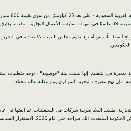
ي آسيا الوسطى.
لحكوميين.
لى الخدمات المالية بسمعة متميزة في التنظيم. إنها ليست بيئة "فوضوية" - توجد مت
النقد الدولي عام 2018 أن البحرين قد تعيد ف