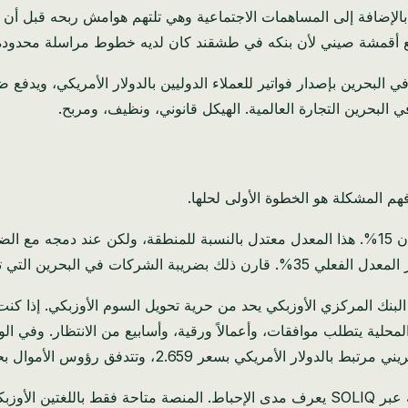
ف المقيد للبنك المركزي، ويراقب ضريبة الشركات بنسبة 15% بالإضافة إلى المساهمات الاجتماعية 
ي البحرين التجارة العالمية. الهيكل قانوني، ونظيف، ومربح.
هم المشكلة هو الخطوة الأولى لحلها.
أنشطة التجارية—وتصبح الحسبة واضحة.
يزال البنك المركزي الأوزبكي يحد من حرية تحويل السوم الأوزبكي. إذا 
لأمريكي بسعر 2.659، وتتدفق رؤوس الأموال بحرية.
أي رائد أعمال قدم إقراراته عبر SOLIQ يعرف مدى الإحباط. المنصة متاحة فق