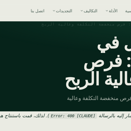
سية
الأدلة
التكاليف
التجديدات
اتصل بنا
ل في
البحرين لعام 2026: فرص
لية الربح
شامل لأفضل أفكار الأعمال في البحرين لعام 2026: فرص منخفضة التكلفة وعالية
ر إليه بالرسالة
). لذلك، قمت باستنتاج هي
[CLAUDE] Error: 400