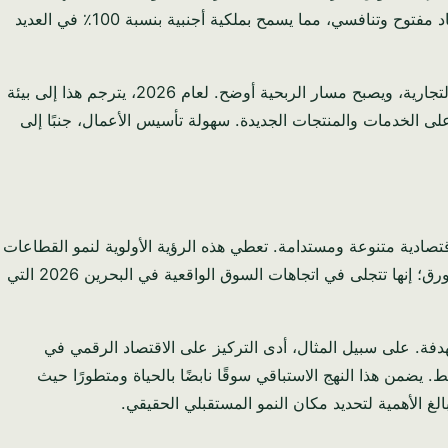
انطلاق مثالية للتوسع الإقليمي. ولكن بعيدًا عن الجغرافيا، ما يميز البحرين حقًا هو نهجها المستقبلي للأعمال. دفعت الحكومة بقوة نحو اقتصاد مفتوح وتنافسي، مما يسمح بملكية أجنبية بنسبة 100٪ في العديد
ما يغفل عنه معظم الناس هو كيف يخلق هذا حاجز دخول أقل لرواد الأعمال. عندما تكون اللوائح مبسطة، تنخفض تكلفة ممارسة الأعمال التجارية، ويصبح مسار الربحية أوضح. لعام 2026، يترجم هذا إلى بيئة
على الخدمات والمنتجات الجديدة. سهولة تأسيس الأعمال، جنبًا إلى
تمد على النفط إلى قوة اقتصادية متنوعة ومستدامة. تعطي هذه الرؤية الأولوية لنمو القطاعات
غير النفطية مثل التكنولوجيا المالية والسياحة والخدمات اللوجستية والتصنيع وخدمات تكنولوجيا المعلومات. هذه ليست مجرد خطة على الورق؛ إنها تتجلى في اتجاهات السوق الواقعية في البحرين 2026 التي
مستهدفة. على سبيل المثال، أدى التركيز على الاقتصاد الرقمي في
يضمن هذا النهج الاستباقي سوقًا نابضًا بالحياة ومتطورًا حيث