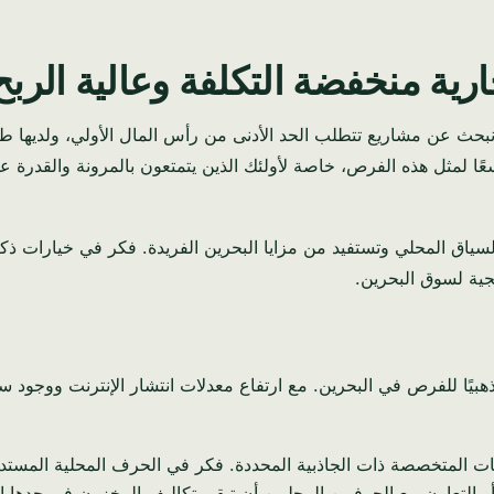
جارية منخفضة التكلفة وعالية الرب
ا نبحث عن مشاريع تتطلب الحد الأدنى من رأس المال الأولي، ولديها
R). يوفر سوق البحرين الديناميكي لعام 2026 نطاقًا واسعًا لمثل هذه الفرص، خاصة لأولئك الذين ي
لسياق المحلي وتستفيد من مزايا البحرين الفريدة. فكر في خيارات ذ
جية لسوق البحرين.
بيًا للفرص في البحرين. مع ارتفاع معدلات انتشار الإنترنت ووجود س
ات المتخصصة ذات الجاذبية المحددة. فكر في الحرف المحلية المستدام
 التعاون مع الحرفيين المحليين أن تبقي تكاليف المخزون في حدها الأد