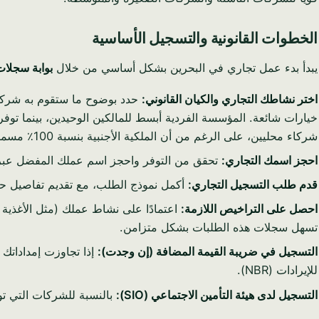
الخطوات القانونية والتسجيل الأساسية
يبدأ بدء عمل تجاري في البحرين بشكل أساسي من خلال
بوابة سجلات
اختر نشاطك التجاري والكيان القانوني:
حدد بوضوح ما ستقوم به شركتك
خيارات شائعة. المؤسسة الفردية أبسط للمالكين الوحيدين، بينما تو
شركاء محليين، على الرغم من أن الملكية الأجنبية بنسبة 100٪ مسموح بها في العديد من القطاعات.
احجز اسمك التجاري:
تحقق من التوفر واحجز اسم عملك المفضل عب
قدم طلب التسجيل التجاري:
أكمل نموذج الطلب، مع تقديم تفاصيل حول
احصل على التراخيص اللازمة:
اعتمادًا على نشاط عملك (مثل الأغذية و
تسهل سجلات هذه الطلبات بشكل متزامن.
التسجيل في ضريبة القيمة المضافة (إن وجدت):
للإيرادات (NBR).
التسجيل لدى هيئة التأمين الاجتماعي (SIO):
بالنسبة للشركات التي توظف موظفين، يعد ا