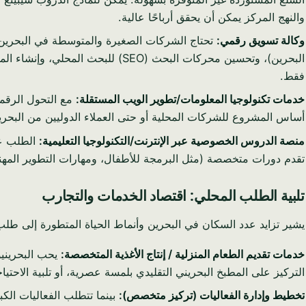
والنهج المركز يمكن أن يحقق أرباحًا عالية.
وكالة تسويق رقمي:
تحتاج الشركات الصغيرة والمتوسطة في البحرين ب
البحرين)، وتحسين محركات البحث (O
فقط.
خدمات تكنولوجيا المعلومات/تطوير الويب المستقلة:
مع التحول الرقم
أساس المشروع للشركات المحلية أو حتى العملاء الدوليين من البحرين 
منصة الدروس الخصوصية عبر الإنترنت/التكنولوجيا التعليمية:
الطلب على
تقدم دورات متخصصة (مثل البرمجة للأطفال، ومهارات التطوير المهني)
تلبية الطلب المحلي: اقتصاد الخدمات والتجارب
يشير تزايد عدد السكان في البحرين وأنماط الحياة المتطورة إلى طلب م
خدمات تقديم الطعام المنزلية / إنتاج الأغذية المتخصصة:
يحب البحرينيو
التركيز على المطبخ البحريني التقليدي بلمسة عصرية، أو تلبية الاحتيا
تخطيط وإدارة الفعاليات (تركيز متخصص):
بينما تتطلب الفعاليات ال