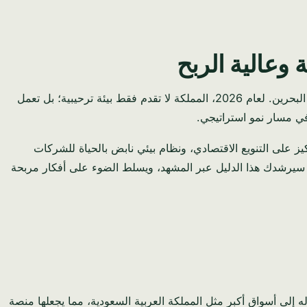
هل تفكر في بدء عمل تجاري في الشرق الأوسط؟ إذا كنت تبحث عن اقتصاد ديناميكي مليء بالإمكانيات غير المستغلة، فلا تبحث بعيدًا عن البحرين. لعام 2026، المملكة لا تقدم فقط بيئة ترحيبية؛ بل تعمل
في مسار نمو استراتيجي.
 على التنويع الاقتصادي، ونظام بيئي نابض بالحياة للشركات
سيرشدك هذا الدليل عبر المشهد، ويسلط الضوء على أفكار مربحة
ه إلى أسواق أكبر مثل المملكة العربية السعودية، مما يجعلها منصة