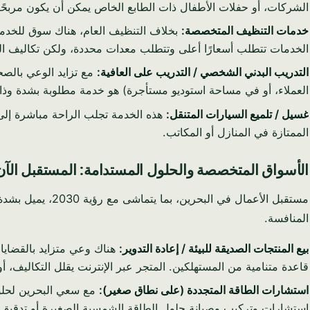
الشركات، أو حفلات الأطفال ذات الطابع الخاص يمكن أن يكون مربحًا 
خدمات التنظيف المتخصصة:
بخلاف التنظيف العام، هناك سوق للخدمات 
الخدمات تتطلب أسعارًا أعلى وتتطلب معدات محددة، ولكن تكاليف الب
التدريب البدني الشخصي / التدريب على العافية:
مع تزايد الوعي بالصحة
العملاء، أو في مساحة استوديو مستأجرة) هو خدمة مطلوبة بشدة وذ
غسيل / تلميع السيارات المتنقل:
هذه الخدمة تجلب الراحة مباشرة إلى 
الممتازة في المنازل أو المكاتب.
الأسواق المتخصصة والحلول المستدامة: المستقبل الآن
مستقبل الأعمال 
المنافسة.
بيع المنتجات الصديقة للبيئة / إعادة التدوير:
هناك وعي متزايد بالقضايا ا
قاعدة متنامية من المستهلكين. المتجر عبر الإنترنت يقلل التكاليف، أ
استشارات الطاقة المتجددة (على نطاق صغير):
مع سعي البحرين لحلول
استشارات وتركيب وصيانة حلول الطاقة الشمسية الصغيرة أو تدقيق