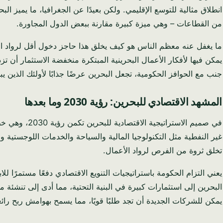
من القطاعات – وهي ميزة كبيرة مقارنة ببعض الدول المجاورة.
يمكن فيها لأفكار الأعمال البحرينية المبتكرة منخفضة الاستثمار أن ت
جنب مع الحوافز الحكومية، تجعل البحرين عرضًا جذابًا لأولئك الذين ي
المشهد الاقتصادي للبحرين: رؤية 2030 وما بعدها
في صميم الا
تخلق ثروة من الفرص لرواد الأعمال.
يعني التزام الحكومة باستراتيجيات التنويع الاقتصادي دفعًا مستمرًا لل
البحرين إلى استثمارات كبيرة في البنية التحتية، مما أدى إلى تنشئة
يمكن للشركات الجديدة أن تجد طلبًا قويًا، مما يسمح بهوامش ربح رائعة حتى مع استثمار أولي منخفض. يع