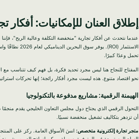
إطلاق العنان للإمكانيات: أفكار ت
عندما نتحدث عن أفكار تجارية "منخفضة التكلفة وعالية الربح"، فإنن
الاستثمار (OI
تحمل وعدًا كبيرًا.
المفتاح للنجاح هنا ليس مجرد تحديد فكرة، بل فهم كيف تتناسب مع ا
نحو اقتصاد متنوع. هذه ليست مجرد أفكار رائجة؛ إنها تحركات استراتي
الهيمنة الرقمية: مشاريع مدفوعة بالتكنولوجيا
التحول الرقمي الذي يجتاح دول مجلس التعاون الخليجي يقدم منجمًا ذه
أن تزدهر بتكاليف تشغيل منخفضة نسبيًا.
متجر تجارة إلكترونية متخصص:
انسَ الأسواق العامة. ركز على المنتج
السلع المستوردة غير المتوفرة بسهولة. يمكن لنماذج الدروب شيبينغ أو