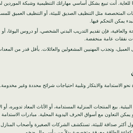
للغاية. أنت تبيع بشكل أساسي مهاراتك التنظيمية وشبكة الموردين لد
المتخصصة مثل التنظيف الصديق للبيئة، أو التنظيف العميق للمساحات 
دء يمكن التحكم فيها.
 والعافية، فإن تقديم التدريب البدني الشخصي، أو دروس اليوغا، أو ا
ات نفقات عامة منخفضة.
العميل، وتجذب المهنيين المشغولين والعائلات. بأقل قدر من المعد
في البحرين، بما يتماشى مع رؤية 2030، يميل بشدة نحو الاستدامة والابتكار وتلبية احتياجات
لبيئية. بيع المنتجات المنزلية المستدامة، أو الأثاث المعاد تدويره، أ
و يمكن التعاون مع أسواق الحرف اليدوية المحلية. مبادرات الاستدامة 
 أكثر صداقة للبيئة، تستكشف الشركات الصغيرة وأصحاب المنازل ال
 كفاءة الطاقة معرفة متخصصة بدلاً من رأس مال ضخم.