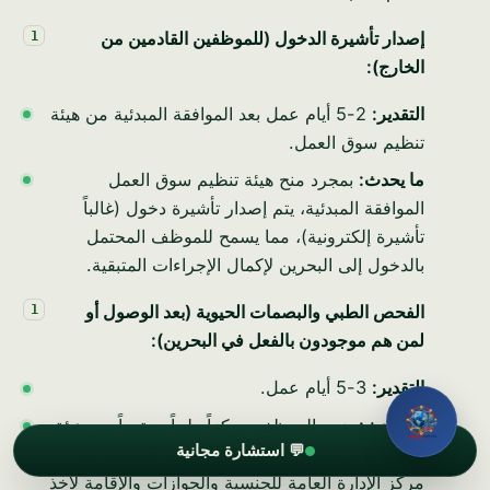
إصدار تأشيرة الدخول (للموظفين القادمين من
الاسم الكامل
الخارج):
التقدير:
2-5 أيام عمل بعد الموافقة المبدئية من هيئة
البريد الإلكتروني
تنظيم سوق العمل.
ما يحدث:
بمجرد منح هيئة تنظيم سوق العمل
الهاتف / الواتساب
الموافقة المبدئية، يتم إصدار تأشيرة دخول (غالباً
تأشيرة إلكترونية)، مما يسمح للموظف المحتمل
بالدخول إلى البحرين لإكمال الإجراءات المتبقية.
كيف يمكننا مساعدتك؟
الفحص الطبي والبصمات الحيوية (بعد الوصول أو
لمن هم موجودون بالفعل في البحرين):
طلب استشارة مجانية
التقدير:
3-5 أيام عمل.
ما يحدث:
يزور الموظف مركزاً طبياً معتمداً من هيئة
دون أي التزام · نرد خلال ساعة عمل واحدة · تظل بياناتك سرية
💬 استشارة مجانية
تنظيم سوق العمل لإجراء الفحوصات الصحية، ثم
بالكامل.
مركز الإدارة العامة للجنسية والجوازات والإقامة لأخذ