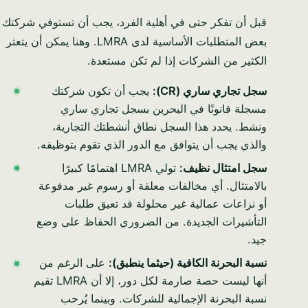
الهاتف / واتساب
قبل أن تفكر حتى في أهلية الفرد، يجب أن تستوفي شركتك
بعض المتطلبات الأساسية لدى LMRA. وهنا يمكن أن يتعثر
كيف يمكنني مساعدتك؟
الكثير من الشركات إذا لم تكن مستعدة.
سجل تجاري ساري (CR):
يجب أن تكون شركتك
مسجلة قانونًا في البحرين بسجل تجاري ساري
ونشط. يحدد هذا السجل نطاق أنشطتك التجارية،
ابدأ المحادثة →
والذي يجب أن يتوافق مع الدور الذي تقوم بتوظيفه.
تخطّ الآن
سجل امتثال نظيف:
تولي LMRA اهتمامًا كبيرًا
بالامتثال. أي مخالفات معلقة أو رسوم غير مدفوعة
بدون أي التزام · الرد خلال ساعة عمل · بياناتك سرية تمامًا.
أو نزاعات عمالية غير محلولة قد تعيق طلبات
التأشيرات الجديدة. من الضروري الحفاظ على وضع
جيد.
نسبة البحرنة الكافية (حيثما ينطبق):
على الرغم من
أنها ليست حصة صارمة لكل دور، إلا أن LMRA تقيم
نسبة البحرنة الإجمالية للشركات. وبينما يُرحب