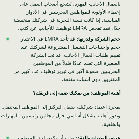
بالعمال الأجانب المهرة، يُشجع أصحاب العمل على
إعطاء الأولوية للمواطنين البحرينيين في الأدوار
المناسبة. إذا كانت نسبة البحرنة في شركتك منخفضة
جدًا، فقد تفحص LMRA توظيفك للأجانب عن كثب.
حجم الشركة وقدرتها:
قد تأخذ LMRA في الاعتبار
حجم واحتياجات التشغيل المشروعة لشركتك عند
تقييم طلبات العمال الأجانب. قد تجد الشركة
الصغيرة التي تضم عددًا قليلاً من الموظفين
البحرينيين صعوبة أكبر في تبرير توظيف عدد كبير من
المغتربين دون أسباب مقنعة.
أهلية الموظف: من يمكنك ضمه إلى فريقك؟
بمجرد اعتماد شركتك، ينتقل التركيز إلى الموظف المحتمل.
وتدور أهليته بشكل أساسي حول مجالين رئيسيين: المهارات
والخلفية.
عرض الوظيفة والعقد:
يجب أن يكون لدى الموظف