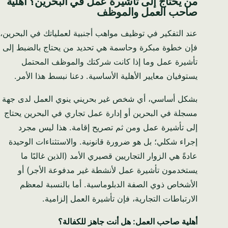
من يحتاج إلى تأشيرة عمل في البحرين؟ أهلية
صاحب العمل والموظف
عند التفكير في توظيف مواهب أجنبية لعملياتك في البحرين،
فإن خطوة مبكرة وحاسمة هي تحديد من يحتاج بالضبط إلى
تأشيرة عمل وما إذا كانت شركتك والموظف المحتمل
يستوفيان معايير الأهلية الأساسية. دعنا نبسط هذا الأمر.
سيدة خاتون زهرة
×
English
بشكل أساسي، أي شخص غير بحريني ينوي العمل لدى جهة
مساعد الذكاء الاصطناعي
مسجلة في البحرين أو إدارة عمل تجاري في البحرين يحتاج
إلى تأشيرة عمل ومن ثم تصريح إقامة. هذا ليس مجرد
02:56
مرحباً بك! أنا سيدة خاتون زهرة من فريق Setup
إجراء شكلي؛ بل هو ضرورة قانونية. والاستثناءات الوحيدة
AM
in Bahrain. نساعد المستثمرين من جميع أنحاء
عادةً هي الزوار التجاريين قصيري الأمد (الذين غالبًا ما
العالم في تأسيس شركاتهم بسهولة وسرعة. 👉
اسمك الكامل
يستخدمون تأشيرة عمل لأنشطة غير مدفوعة الأجر) أو
حدثني: ما هو نوع النشاط التجاري الذي تخطط له؟
الأشخاص ذوي الصفة الدبلوماسية. أما بالنسبة لمعظم
الارتباطات التجارية، فإن تأشيرة العمل إلزامية.
البريد الإلكتروني
أهلية صاحب العمل: هل أنت جاهز للكفالة؟